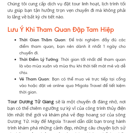
Chúng tôi cung cấp dịch vụ đặt tour linh hoạt, lịch trình tối
ưu giúp bạn tận hưởng trọn vẹn chuyến đi mà không phải
lo lắng về bất kỳ chi tiết nào.
Lưu Ý Khi Tham Quan Đập Tam Hiệp
Thời Gian Thăm Quan
: Để trải nghiệm đầy đủ các
điểm tham quan, bạn nên dành ít nhất 1 ngày cho
chuyến đi.
Thời Điểm Lý Tưởng
: Thời gian tốt nhất để tham quan
là vào mùa xuân và mùa thu khi thời tiết mát mẻ và dễ
chịu.
Vé Tham Quan
: Bạn có thể mua vé trực tiếp tại cổng
vào hoặc đặt vé online qua Migola Travel để tiết kiệm
thời gian.
Tour Dương Tử Giang
sẽ là một chuyến đi đáng nhớ, nơi
bạn có thể chiêm ngưỡng sự kỳ vĩ của công trình thủy điện
lớn nhất thế giới và khám phá vẻ đẹp hoang sơ của sông
Dương Tử. Hãy để Migola Travel dẫn dắt bạn trong hành
trình khám phá những cảnh đẹp, những câu chuyện lịch sử