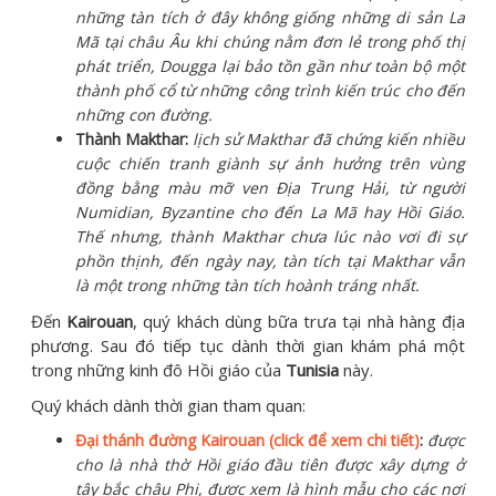
những tàn tích ở đây không giống những di sản La
Mã tại châu Âu khi chúng nằm đơn lẻ trong phố thị
phát triển, Dougga lại bảo tồn gần như toàn bộ một
thành phố cổ từ những công trình kiến trúc cho đến
những con đường.
Thành Makthar:
lịch sử Makthar đã chứng kiến nhiều
cuộc chiến tranh giành sự ảnh hưởng trên vùng
đồng bằng màu mỡ ven Địa Trung Hải, từ người
Numidian, Byzantine cho đến La Mã hay Hồi Giáo.
Thế nhưng, thành Makthar chưa lúc nào vơi đi sự
phồn thịnh, đến ngày nay, tàn tích tại Makthar vẫn
là một trong những tàn tích hoành tráng nhất.
Đến
Kairouan
, quý khách dùng bữa trưa tại nhà hàng địa
phương. Sau đó tiếp tục dành thời gian khám phá một
trong những kinh đô Hồi giáo của
Tunisia
này.
Quý khách dành thời gian tham quan:
Đại thánh đường Kairouan (click để xem chi tiết)
:
được
cho là nhà thờ Hồi giáo đầu tiên được xây dựng ở
tây bắc châu Phi, được xem là hình mẫu cho các nơi