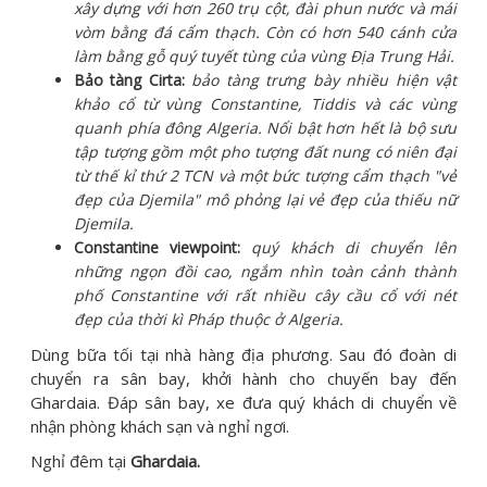
xây dựng với hơn 260 trụ cột, đài phun nước và mái
vòm bằng đá cẩm thạch. Còn có hơn 540 cánh cửa
làm bằng gỗ quý tuyết tùng của vùng Địa Trung Hải.
Bảo tàng Cirta:
bảo tàng trưng bày nhiều hiện vật
khảo cổ từ vùng Constantine, Tiddis và các vùng
quanh phía đông Algeria. Nổi bật hơn hết là bộ sưu
tập tượng gồm một pho tượng đất nung có niên đại
từ thế kỉ thứ 2 TCN và một bức tượng cẩm thạch "vẻ
đẹp của Djemila" mô phỏng lại vẻ đẹp của thiếu nữ
Djemila.
Constantine viewpoint:
quý khách di chuyển lên
những ngọn đồi cao, ngắm nhìn toàn cảnh thành
phố Constantine với rất nhiều cây cầu cổ với nét
đẹp của thời kì Pháp thuộc ở Algeria.
Dùng bữa tối tại nhà hàng địa phương. Sau đó đoàn di
chuyển ra sân bay, khởi hành cho chuyến bay đến
Ghardaia. Đáp sân bay, xe đưa quý khách di chuyển về
nhận phòng khách sạn và nghỉ ngơi.
Nghỉ đêm tại
Ghardaia.