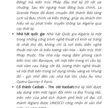
Đông) mà kiến trúc Pháp đầu thế kỷ 20 rất ưa
chuộng. Sau khi ngưng hoạt động bưu chính, La
Grande Poste đã được chuyển đổi thành Bảo tàng
Lịch sử Bưu chính và Viễn thông, giúp du khách tìm
hiểu về sự phát triển truyền thông tại Algérie qua
các thời kỳ.
Nhà hát quốc gia:
Nhà hát Quốc gia Algérie là một
trong những công trình nghệ thuật cổ kính và tráng
lệ nhất thủ đô, không chỉ là nơi biểu diễn nghệ
thuật mà còn là biểu tượng văn hóa – kiến trúc thời
Pháp thuộc. Tòa nhà này mang đậm phong cách
kiến trúc tân Baroque, với mặt tiền trang trí cầu kỳ,
mái vòm cao, hàng cột đá, tượng thần nghệ thuật,
và nội thất bên trong sử dụng nhiều vàng và nhung
đỏ – gợi nhớ đến các nhà hát lớn châu Âu như
Opéra Garnier ở Paris.
Cổ thành Casbah - The old Kasbah:
thế kỷ XVII được
xây dựng trên một ngọn đồi nhìn ra Địa Trung Hải,
trên nền của phế tích thành phố thời cổ đại. Cổ
thành Algiers được UNESCO công nhận di sản thế