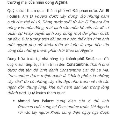
thương mại của miền đông
Algeria.
Quý khách tham quan thành phố với Đài phun nước
Ain El
Fouara.
Ain El Fouara được xây dựng vào những năm
cuối của thế kỉ 19. Dòng nước suối từ Ain El Fouara ấm
nóng vào mùa đông, mát lạnh vào mùa hè nên các kĩ sư
quân sự Pháp quyết định xây dựng một đài phun nước
tại đây. Bức tượng trên đài phun nước thể hiện hình ảnh
một người phụ nữ khỏa thân và luôn là mục tiêu tấn
công của những thành phần Hồi Giáo tại Algeria.
Dùng bữa trưa tại nhà hàng tại
thành phố Setif
, sau đó
quý khách tiếp tục hành trình đến
Constantine.
Thành phố
được đặt tên để vinh danh Constantine Đại đế La Mã.
Constantine được mệnh danh là "thành phố của những
cây cầu" do có những cây cầu đẹp như tranh vẽ nối các
ngọn đồi, thung lũng, khe núi nằm đan xen trong lòng
thành phố.
Quý khách tham quan:
Ahmed Bey Palace:
cung điện của vị thủ lĩnh
Ottoman cuối cùng tại Constantine trước khi Algeria
rơi vào tay người Pháp. Cung điện nguy nga được