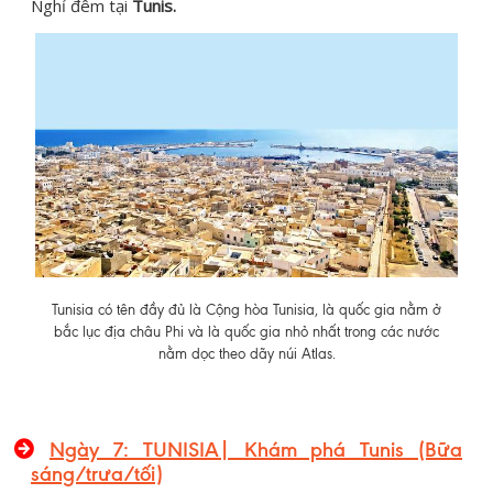
Nghỉ đêm tại
Tunis.
Tunisia có tên đầy đủ là Cộng hòa Tunisia, là quốc gia nằm ở
bắc lục địa châu Phi và là quốc gia nhỏ nhất trong các nước
nằm dọc theo dãy núi Atlas.
Ngày 7: TUNISIA| Khám phá Tunis (Bữa
sáng/trưa/tối)