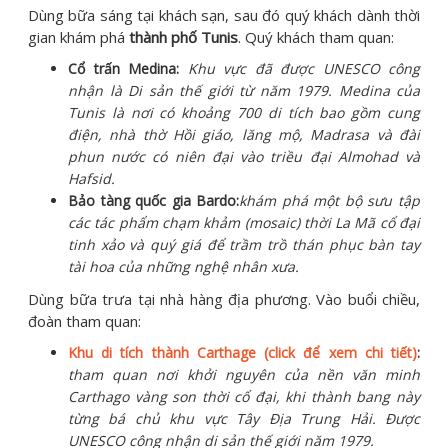
Dùng bữa sáng tại khách sạn, sau đó quý khách dành thời
gian khám phá
thành phố Tunis
.
Quý khách tham quan:
Cổ trấn Medina:
Khu vực đã được UNESCO công
nhận là Di sản thế giới từ năm 1979. Medina của
Tunis là nơi có khoảng 700 di tích bao gồm cung
điện, nhà thờ Hồi giáo, lăng mộ, Madrasa và đài
phun nước có niên đại vào triều đại Almohad và
Hafsid.
Bảo tàng quốc gia Bardo:
khám phá một bộ sưu tập
các tác phẩm chạm khảm (mosaic) thời La Mã cổ đại
tinh xảo và quý giá để trầm trồ thán phục bàn tay
tài hoa của những nghệ nhân xưa.
Dùng bữa trưa tại nhà hàng địa phương. Vào buổi chiều,
đoàn tham quan:
Khu di tích thành Carthage (click để xem chi tiết)
:
tham quan nơi khởi nguyên của nền văn minh
Carthago vàng son thời cổ đại, khi thành bang này
từng bá chủ khu vực Tây Địa Trung Hải. Được
UNESCO công nhận di sản thế giới năm 1979.