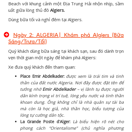
Beach với khung cảnh một Địa Trung Hải nhộn nhịp, sầm
uất giữa lòng thủ đô
Algiers.
Dùng bữa tối và nghỉ đêm tại Algiers.
Ngày 2: ALGERIA| Khám phá Algiers (Bữa
Sáng/Trưa/Tối)
Quý khách dùng bữa sáng tại khách sạn, sau đó dành trọn
vẹn thời gian một ngày để khám phá Algiers:
Xe đưa quý khách đến tham quan:
Place Emir Abdelkader:
được xem là trái tim và tinh
thần của đất nước Algeria. Nơi đây được đặt tên để
tưởng nhớ
Emir Abdelkader
– vị lãnh tụ được người
dân kính trọng vì trí tuệ, lòng yêu nước và tinh thần
khoan dung. Ông không chỉ là nhà quân sự tài ba
mà còn là học giả, nhà thần học, biểu tượng của
lòng tự cường dân tộc.
La Grande Poste d'Alger:
Là biểu hiện rõ nét cho
phong cách “Orientalisme” (chủ nghĩa phương