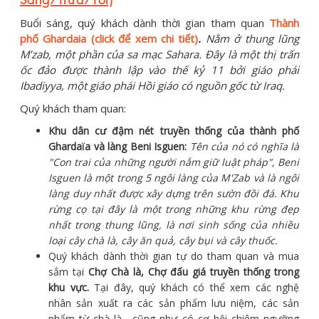
Buổi sáng, quý khách dành thời gian tham quan
Thành
phố Ghardaia (click để xem chi tiết)
.
Nằm ở thung lũng
M’zab, một phần của sa mạc Sahara. Đây là một thị trấn
ốc đảo được thành lập vào thế kỷ 11 bởi giáo phái
Ibadiyya, một giáo phái Hồi giáo có nguồn gốc từ Iraq.
Quý khách tham quan:
Khu dân cư đậm nét truyền thống của thành phố
Ghardaïa và làng Beni Isguen:
Tên của nó có nghĩa là
"Con trai của những người nắm giữ luật pháp", Beni
Isguen là một trong 5 ngôi làng của M'Zab và là ngôi
làng duy nhất được xây dựng trên sườn đồi đá. Khu
rừng cọ tại đây là một trong những khu rừng đẹp
nhất trong thung lũng, là nơi sinh sống của nhiều
loại cây chà là, cây ăn quả, cây bụi và cây thuốc.
Quý khách dành thời gian tự do tham quan và mua
sắm tại
Chợ Chà là, Chợ đấu giá truyền thống trong
khu vực.
Tại đây, quý khách có thể xem các nghệ
nhân sản xuất ra các sản phẩm lưu niệm, các sản
phẩm từ chà là,…cũng như có cơ hội chiêm ngưỡng