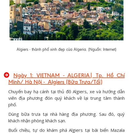
Algiers - thành phố xinh đẹp của Algeria. (Nguồn: Internet)
Ngày 1:
VIETNAM - ALGERIA|
Tp. Hồ Chí
Minh
/ Hà Nội
-
Algiers
(Bữa Trưa/Tối)
Chuyến bay hạ cánh tại thủ đô Algiers, xe và hướng dẫn
viên địa phương đón quý khách về lại trung tâm thành
phố.
Dùng bữa trưa tại nhà hàng địa phương. Sau đó, quý
khách nhận phòng khách sạn.
Buổi chiều, tự do khám phá Algiers tại bãi biển Mazala