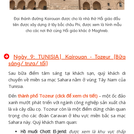
Đại thánh đường Kairouan được cho là nhà thờ Hồi giáo đầu
tiên được xây dựng ở tây bắc châu Phi, được xem là hình mẫu
cho các nơi thờ cúng Hồi giáo khác ở Maghreb.
Ngày 9: TUNISIA| Kairouan - Tozeur (Bữa
sáng/ trưa/ tối)
Sau bữa điểm tâm sáng tại khách sạn, quý khách di
chuyển về miền sa mạc Sahara nằm ở vùng Tây Nam của
Tunisia.
Đến
thành phố Tozeur (click để xem chi tiết)
– một ốc đảo
xanh mướt phát triển với ngành công nghiệp sản xuất chà
là và cây dầu cọ. Tozeur còn là một điểm dừng chân quan
trọng cho các đoàn Caravan ở khu vực miền bắc sa mạc
Sahara này. Quý khách tham quan:
Hồ muối Chott El-Jerid:
được xem là khu vực thấp