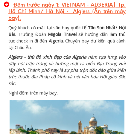
Đêm trước ngày 1:
VIETNAM - ALGERIA|
Tp.
Hồ Chí Minh
/ Hà Nội
-
Algiers (Ăn trên máy
bay).
Quý khách có mặt tại sân bay
quốc tế Tân Sơn Nhất/ Nội
Bài
, Trưởng Đoàn
Migola Travel
sẽ hướng dẫn làm thủ
tục check in đi đến
Algeria.
Chuyến bay dự kiến quá cảnh
tại Châu Âu.
Algiers - thủ đô xinh đẹp của Algeria
nằm tựa lưng vào
dãy núi trập trùng và hướng mặt ra biển Địa Trung Hải
lấp lánh. Thành phố này là sự pha trộn độc đáo giữa kiến
trúc thuộc địa Pháp cổ kính và nét văn hóa Hồi giáo đặc
sắc.
Nghỉ đêm trên máy bay.