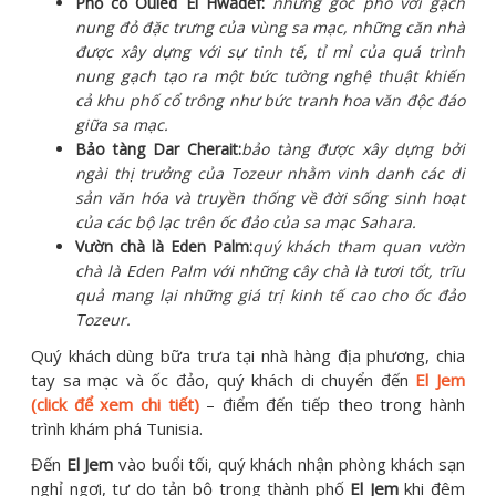
Phố cổ Ouled El Hwadef:
những góc phố với gạch
nung đỏ đặc trưng của vùng sa mạc, những căn nhà
được xây dựng với sự tinh tế, tỉ mỉ của quá trình
nung gạch tạo ra một bức tường nghệ thuật khiến
cả khu phố cổ trông như bức tranh hoa văn độc đáo
giữa sa mạc.
Bảo tàng Dar Cherait:
bảo tàng được xây dựng bởi
ngài thị trưởng của Tozeur nhằm vinh danh các di
sản văn hóa và truyền thống về đời sống sinh hoạt
của các bộ lạc trên ốc đảo của sa mạc Sahara.
Vườn chà là Eden Palm:
quý khách tham quan vườn
chà là Eden Palm với những cây chà là tươi tốt, trĩu
quả mang lại những giá trị kinh tế cao cho ốc đảo
Tozeur.
Quý khách dùng bữa trưa tại nhà hàng địa phương, chia
tay sa mạc và ốc đảo, quý khách di chuyển đến
El Jem
(click để xem chi tiết)
– điểm đến tiếp theo trong hành
trình khám phá Tunisia.
Đến
El Jem
vào buổi tối, quý khách nhận phòng khách sạn
nghỉ ngơi, tự do tản bộ trong thành phố
El Jem
khi đêm