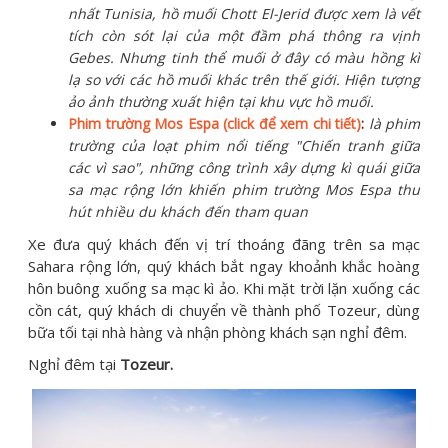
nhất Tunisia, hồ muối Chott El-Jerid được xem là vết
tích còn sót lại của một đầm phá thông ra vịnh
Gebes. Nhưng tinh thể muối ở đây có màu hồng kì
lạ so với các hồ muối khác trên thế giới. Hiện tượng
ảo ảnh thường xuất hiện tại khu vực hồ muối.
Phim trường Mos Espa (click để xem chi tiết)
:
là phim
trường của loạt phim nổi tiếng "Chiến tranh giữa
các vì sao", những công trình xây dựng kì quái giữa
sa mạc rộng lớn khiến phim trường Mos Espa thu
hút nhiều du khách đến tham quan
Xe đưa quý khách đến vị trí thoáng đãng trên sa mạc
Sahara rộng lớn, quý khách bắt ngay khoảnh khắc hoàng
hôn buông xuống sa mạc kì ảo. Khi mặt trời lặn xuống các
cồn cát, quý khách di chuyển về thành phố Tozeur, dùng
bữa tối tại nhà hàng và nhận phòng khách sạn nghỉ đêm.
Nghỉ đêm tại
Tozeur.