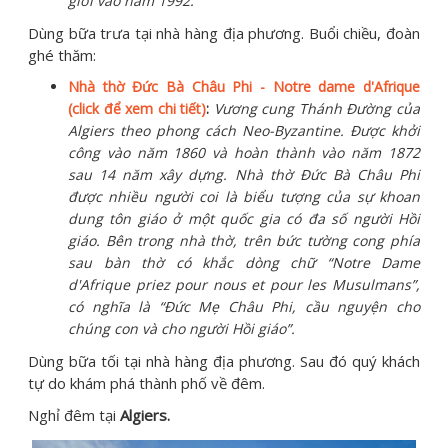
giới vào năm 1992.
Dùng bữa trưa tại nhà hàng địa phương. Buổi chiều, đoàn
ghé thăm:
Nhà thờ Đức Bà Châu Phi - Notre dame d'Afrique
(click để xem chi tiết)
:
Vương cung Thánh Đường của
Algiers theo phong cách Neo-Byzantine. Được khởi
công vào năm 1860 và hoàn thành vào năm 1872
sau 14 năm xây dựng. Nhà thờ Đức Bà Châu Phi
được nhiều người coi là biểu tượng của sự khoan
dung tôn giáo ở một quốc gia có đa số người Hồi
giáo. Bên trong nhà thờ, trên bức tường cong phía
sau bàn thờ có khắc dòng chữ “Notre Dame
d'Afrique priez pour nous et pour les Musulmans”,
có nghĩa là “Đức Mẹ Châu Phi, cầu nguyện cho
chúng con và cho người Hồi giáo”.
Dùng bữa tối tại nhà hàng địa phương. Sau đó quý khách
tự do khám phá thành phố về đêm.
Nghỉ đêm tại
Algiers.