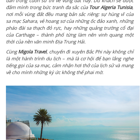
dẫn trong cuốn sử thi về vùng đất này.
Du khách sẽ được
đắm mình trong bức tranh đa sắc của
Tour Algeria Tunisia
,
nơi mỗi vùng đất đều mang bản sắc riêng: sự hùng vĩ của
sa mạc Sahara, vẻ hoang sơ của những ốc đảo xanh, những
pháo đài sa thạch đỏ rực, hay những quảng trường cổ đại
của Carthage – thành phố từng làm nên vinh quang một
thời của nền văn minh Địa Trung Hải.
Cùng
Migola Travel
, chuyến đi xuyên Bắc Phi này không chỉ
là một hành trình du lịch – mà là cơ hội để bạn lắng nghe
tiếng gọi của sa mạc, cảm nhận hơi thở của lịch sử và mang
về cho mình những ký ức không thể phai mờ.