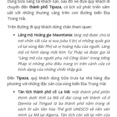
Dùng bữa sáng tại khách sạn, sau đó xe đưa quý khách di
chuyển đến
thành phố Tipaza
, có lịch sử phát triển sâm
uất với những thương cảng trên con đường biển Địa
Trung Hải.
Trên đường đi quý khách dừng chân tham quan:
Lăng mộ Hoàng gia Mauretania:
lăng mộ được cho là
nơi chôn cất của vị vua Juba II (trị vì những quốc gia
cổ tại vùng Bắc Phi) và vị hoàng hậu của người. Lăng
mộ có hình dạng một Kim Tự Tháp và được gọi là
"Lăng mộ của người phụ nữ Công Giáo" trong tiếng
Pháp vì những phù điêu trang trí trên cánh cửa có
hình dạng của những chiếc thập giá.
Đến
Tipaza
, quý khách dùng bữa trưa tại nhà hàng địa
phương với những đặc sản của vùng biển Địa Trung Hải:
Tàn tích thành phố cổ La Mã:
một thành phố phồn
thịnh dưới thời La Mã cổ đại cùng với thành cổ ở
Djemila và Timgad là ba thành phố nằm trong di
sách Di sản Văn hóa Thế giới UNESCO về nền văn
mình La Mã tại Algeria. Tàn tích còn sót lại nền của