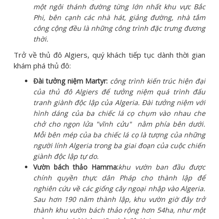
một ngôi thánh đường từng lớn nhất khu vực Bắc
Phi, bên cạnh các nhà hát, giảng đường, nhà tắm
công cộng đều là những công trình đặc trưng đương
thời.
Trở về thủ đô Algiers, quý khách tiếp tục dành thời gian
khám phá thủ đô:
Đài tưởng niệm Martyr:
công trình kiến trúc hiện đại
của thủ đô Algiers để tưởng niệm quá trình đấu
tranh giành độc lập của Algeria. Đài tưởng niệm với
hình dáng của ba chiếc lá cọ chụm vào nhau che
chở cho ngọn lửa "vĩnh cửu" nằm phía bên dưới.
Mỗi bên mép của ba chiếc lá cọ là tượng của những
người lính Algeria trong ba giai đoạn của cuộc chiến
giành độc lập tự do.
Vườn bách thảo Hamma:
khu vườn ban đầu được
chính quyền thực dân Pháp cho thành lập để
nghiên cứu về các giống cây ngoại nhập vào Algeria.
Sau hơn 190 năm thành lập, khu vườn giờ đây trở
thành khu vườn bách thảo rộng hơn 54ha, như một