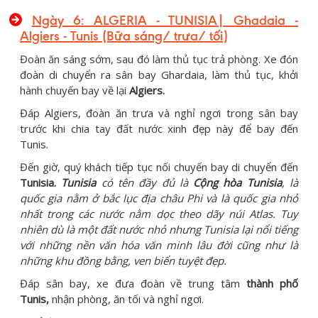
Ngày 6: ALGERIA - TUNISIA| Ghadaia -
Algiers - Tunis (Bữa sáng/ trưa/ tối)
Đoàn ăn sáng sớm, sau đó làm thủ tục trả phòng. Xe đón
đoàn di chuyển ra sân bay Ghardaia, làm thủ tục, khởi
hành chuyến bay về lại
Algiers.
Đáp Algiers, đoàn ăn trưa và nghỉ ngơi trong sân bay
trước khi chia tay đất nước xinh đẹp này để bay đến
Tunis.
Đến giờ, quý khách tiếp tục nối chuyến bay di chuyển đến
Tunisia.
Tunisia
có tên đầy đủ là
Cộng hòa Tunisia
, là
quốc gia nằm ở bắc lục địa châu Phi và là quốc gia nhỏ
nhất trong các nước nằm dọc theo dãy núi Atlas. Tuy
nhiên dù là một đất nước nhỏ nhưng Tunisia lại nổi tiếng
với những nền văn hóa văn minh lâu đời cũng như là
những khu đồng bằng, ven biển tuyệt đẹp.
Đáp sân bay, xe đưa đoàn về trung tâm
thành phố
Tunis,
nhận phòng, ăn tối và nghỉ ngơi.