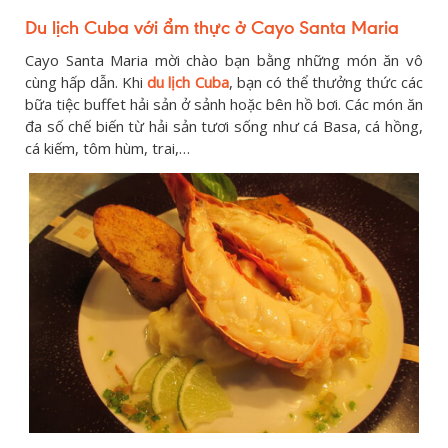
Du lịch Cuba với ẩm thực ở Cayo Santa Maria
Cayo Santa Maria mời chào bạn bằng những món ăn vô
cùng hấp dẫn. Khi
du lịch Cuba
, bạn có thể thưởng thức các
bữa tiệc buffet hải sản ở sảnh hoặc bên hồ bơi. Các món ăn
đa số chế biến từ hải sản tươi sống như cá Basa, cá hồng,
cá kiếm, tôm hùm, trai,…