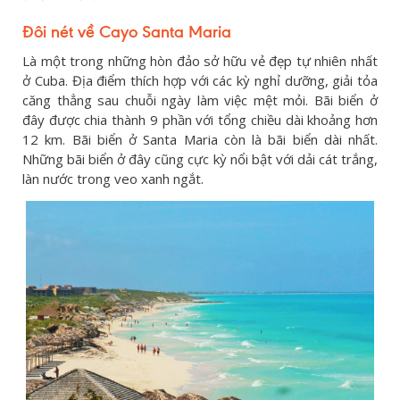
Đôi nét về Cayo Santa Maria
Là một trong những hòn đảo sở hữu vẻ đẹp tự nhiên nhất
ở Cuba. Địa điểm thích hợp với các kỳ nghỉ dưỡng, giải tỏa
căng thẳng sau chuỗi ngày làm việc mệt mỏi. Bãi biển ở
đây được chia thành 9 phần với tổng chiều dài khoảng hơn
12 km. Bãi biển ở Santa Maria còn là bãi biển dài nhất.
Những bãi biển ở đây cũng cực kỳ nổi bật với dải cát trắng,
làn nước trong veo xanh ngắt.