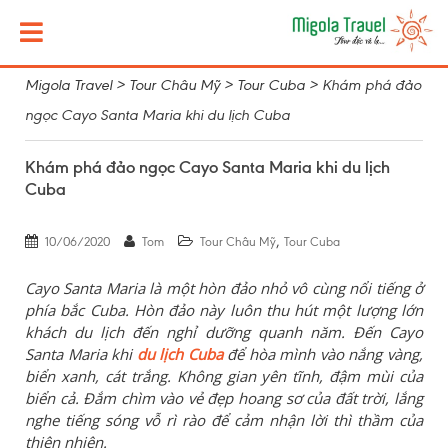
Migola Travel
>
Tour Châu Mỹ
>
Tour Cuba
>
Khám phá đảo
ngọc Cayo Santa Maria khi du lịch Cuba
Khám phá đảo ngọc Cayo Santa Maria khi du lịch
Cuba
,
10/06/2020
Tom
Tour Châu Mỹ
Tour Cuba
Cayo Santa Maria là một hòn đảo nhỏ vô cùng nổi tiếng ở
phía bắc Cuba. Hòn đảo này luôn thu hút một lượng lớn
khách du lịch đến nghỉ dưỡng quanh năm. Đến Cayo
Santa Maria khi
du lịch Cuba
để hòa mình vào nắng vàng,
biển xanh, cát trắng. Không gian yên tĩnh, đậm mùi của
biển cả. Đắm chìm vào vẻ đẹp hoang sơ của đất trời, lắng
nghe tiếng sóng vỗ rì rào để cảm nhận lời thì thầm của
thiên nhiên.