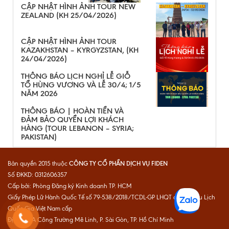
CẬP NHẬT HÌNH ẢNH TOUR NEW
ZEALAND (KH 25/04/2026)
CẬP NHẬT HÌNH ẢNH TOUR
KAZAKHSTAN – KYRGYZSTAN, (KH
24/04/2026)
THÔNG BÁO LỊCH NGHỈ LỄ GIỖ
TỔ HÙNG VƯƠNG VÀ LỄ 30/4; 1/5
NĂM 2026
THÔNG BÁO | HOÀN TIỀN VÀ
ĐẢM BẢO QUYỀN LỢI KHÁCH
HÀNG (TOUR LEBANON – SYRIA;
PAKISTAN)
CÔNG TY CỔ PHẦN DỊCH VỤ FIDEN
Bản quyền 2015 thuộc
Số ĐKKD: 0312606357
Cấp bởi: Phòng Đăng ký Kinh doanh TP. HCM
Giấy Phép Lữ Hành Quốc Tế số 79-538/2018/TCDL-GP LHQT do Cục Du Lịch
Quốc Gia Việt Nam cấp
Địa chỉ: 1A Công Trường Mê Linh, P. Sài Gòn, TP. Hồ Chí Minh