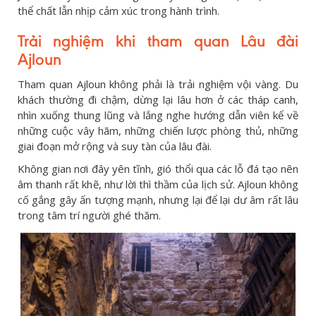
thể chất lẫn nhịp cảm xúc trong hành trình.
Trải nghiệm khi tham quan Lâu đài
Ajloun
Tham quan Ajloun không phải là trải nghiệm vội vàng. Du
khách thường đi chậm, dừng lại lâu hơn ở các tháp canh,
nhìn xuống thung lũng và lắng nghe hướng dẫn viên kể về
những cuộc vây hãm, những chiến lược phòng thủ, những
giai đoạn mở rộng và suy tàn của lâu đài.
Không gian nơi đây yên tĩnh, gió thổi qua các lỗ đá tạo nên
âm thanh rất khẽ, như lời thì thầm của lịch sử. Ajloun không
cố gắng gây ấn tượng mạnh, nhưng lại để lại dư âm rất lâu
trong tâm trí người ghé thăm.