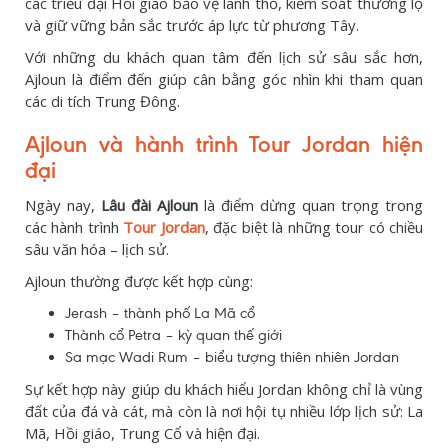
các triều đại Hồi giáo bảo vệ lãnh thổ, kiểm soát thương lộ
và giữ vững bản sắc trước áp lực từ phương Tây.
Với những du khách quan tâm đến lịch sử sâu sắc hơn,
Ajloun là điểm đến giúp cân bằng góc nhìn khi tham quan
các di tích Trung Đông.
Ajloun và hành trình Tour Jordan hiện
đại
Ngày nay,
Lâu đài Ajloun
là điểm dừng quan trọng trong
các hành trình
Tour Jordan
, đặc biệt là những tour có chiều
sâu văn hóa – lịch sử.
Ajloun thường được kết hợp cùng:
Jerash – thành phố La Mã cổ
Thành cổ Petra – kỳ quan thế giới
Sa mạc Wadi Rum – biểu tượng thiên nhiên Jordan
Sự kết hợp này giúp du khách hiểu Jordan không chỉ là vùng
đất của đá và cát, mà còn là nơi hội tụ nhiều lớp lịch sử: La
Mã, Hồi giáo, Trung Cổ và hiện đại.