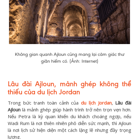
Không gian quanh Ajloun cũng mang lại cảm giác thư
giãn hiếm có. (Ảnh: Internet)
Lâu đài Ajloun, mảnh ghép không thể
thiếu của du lịch Jordan
Trong bức tranh toàn cảnh của
du lịch Jordan
,
Lâu đài
Ajloun
là mảnh ghép giúp hành trình trở nên trọn vẹn hơn.
Nếu Petra là kỳ quan khiến du khách choáng ngợp, nếu
Wadi Rum là nơi thiên nhiên phô diễn sức mạnh, thì Ajloun
là nơi lịch sử hiện diện một cách lặng lẽ nhưng đầy trọng
lượng.