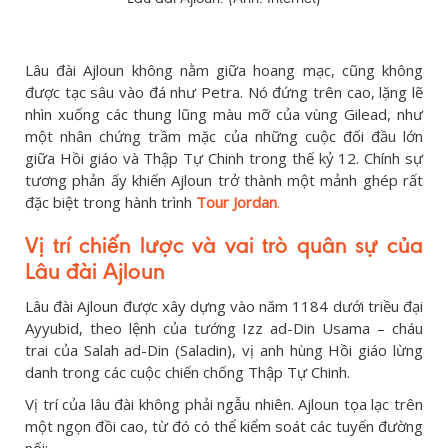
Lâu đài Ajloun không nằm giữa hoang mạc, cũng không
được tạc sâu vào đá như Petra. Nó đứng trên cao, lặng lẽ
nhìn xuống các thung lũng màu mỡ của vùng Gilead, như
một nhân chứng trầm mặc của những cuộc đối đầu lớn
giữa Hồi giáo và Thập Tự Chinh trong thế kỷ 12. Chính sự
tương phản ấy khiến Ajloun trở thành một mảnh ghép rất
đặc biệt trong hành trình
Tour Jordan
.
Vị trí chiến lược và vai trò quân sự của
Lâu đài Ajloun
Lâu đài Ajloun được xây dựng vào năm 1184 dưới triều đại
Ayyubid, theo lệnh của tướng Izz ad-Din Usama – cháu
trai của Salah ad-Din (Saladin), vị anh hùng Hồi giáo lừng
danh trong các cuộc chiến chống Thập Tự Chinh.
Vị trí của lâu đài không phải ngẫu nhiên. Ajloun tọa lạc trên
một ngọn đồi cao, từ đó có thể kiểm soát các tuyến đường
nối: