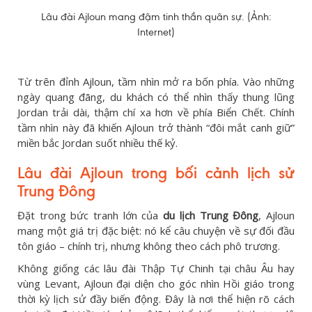
Lâu đài Ajloun mang đậm tinh thần quân sự. (Ảnh:
Internet)
Từ trên đỉnh Ajloun, tầm nhìn mở ra bốn phía. Vào những
ngày quang đãng, du khách có thể nhìn thấy thung lũng
Jordan trải dài, thậm chí xa hơn về phía Biển Chết. Chính
tầm nhìn này đã khiến Ajloun trở thành “đôi mắt canh giữ”
miền bắc Jordan suốt nhiều thế kỷ.
Lâu đài Ajloun trong bối cảnh lịch sử
Trung Đông
Đặt trong bức tranh lớn của
du lịch Trung Đông
, Ajloun
mang một giá trị đặc biệt: nó kể câu chuyện về sự đối đầu
tôn giáo – chính trị, nhưng không theo cách phô trương.
Không giống các lâu đài Thập Tự Chinh tại châu Âu hay
vùng Levant, Ajloun đại diện cho góc nhìn Hồi giáo trong
thời kỳ lịch sử đầy biến động. Đây là nơi thể hiện rõ cách