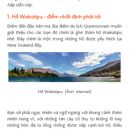
hấp dẫn này.
1. Hồ Wakatipu - điểm nhất định phải tới
Điểm đến đầu tiên mà địa điểm du lịch Queenstown muốn
giới thiệu cho các bạn đó chính là ghé thăm hồ Waikatipu
nhé. Đây chính là một trong những hồ được yếu thích tại
New Zealand đấy.
Hồ Wakatipu. (Ảnh: internet)
Bạn sẽ phải ngạc nhiên và ngỡ ngàng với khung cảnh thiên
nhiên hùng vĩ, với những tán cây cổ thụ to khổng lồ hay
những hòn đá to lổng chổng được xếp cạnh bờ hồ. Điều