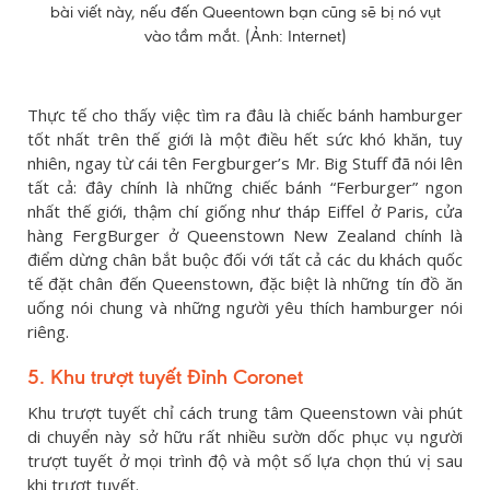
bài viết này, nếu đến Queentown bạn cũng sẽ bị nó vụt
vào tầm mắt. (Ảnh: Internet)
Thực tế cho thấy việc tìm ra đâu là chiếc bánh hamburger
tốt nhất trên thế giới là một điều hết sức khó khăn, tuy
nhiên, ngay từ cái tên Fergburger’s Mr. Big Stuff đã nói lên
tất cả: đây chính là những chiếc bánh “Ferburger” ngon
nhất thế giới, thậm chí giống như tháp Eiffel ở Paris, cửa
hàng FergBurger ở Queenstown New Zealand chính là
điểm dừng chân bắt buộc đối với tất cả các du khách quốc
tế đặt chân đến Queenstown, đặc biệt là những tín đồ ăn
uống nói chung và những người yêu thích hamburger nói
riêng.
5. Khu trượt tuyết Đỉnh Coronet
Khu trượt tuyết chỉ cách trung tâm Queenstown vài phút
di chuyển này sở hữu rất nhiều sườn dốc phục vụ người
trượt tuyết ở mọi trình độ và một số lựa chọn thú vị sau
khi trượt tuyết.