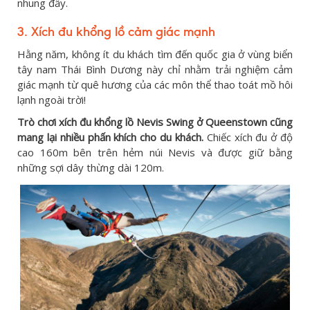
nhung đấy.
3. Xích đu khổng lồ cảm giác mạnh
Hằng năm, không ít du khách tìm đến quốc gia ở vùng biển
tây nam Thái Bình Dương này chỉ nhằm trải nghiệm cảm
giác mạnh từ quê hương của các môn thể thao toát mồ hôi
lạnh ngoài trời!
Trò chơi xích đu khổng lồ Nevis Swing ở Queenstown cũng
mang lại nhiều phấn khích cho du khách.
Chiếc xích đu ở độ
cao 160m bên trên hẻm núi Nevis và được giữ bằng
những sợi dây thừng dài 120m.