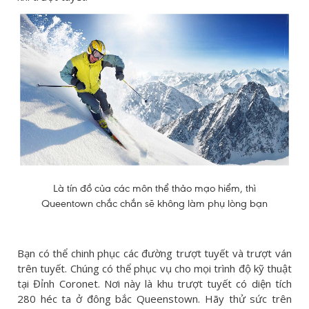
Là tín đồ của các môn thể thảo mạo hiểm, thì
Queentown chắc chắn sẽ không làm phụ lòng bạn
Bạn có thể chinh phục các đường trượt tuyết và trượt ván
trên tuyết. Chúng có thể phục vụ cho mọi trình độ kỹ thuật
tại Đỉnh Coronet. Nơi này là khu trượt tuyết có diện tích
280 héc ta ở đông bắc Queenstown. Hãy thử sức trên