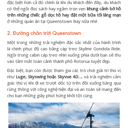
đặc biệt hơn cả đó chính là khi du khách đến đây, du khách
có thể ngồi đọc sách hay ngắm trọn vẹn
khung cảnh bờ hồ
trên những chiếc gỗ dọc hồ hay đặt một bữa tối lãng mạn
ở những quán ăn tại Queenstown Bay nữa nhé
2. Đường chân trời Queenstown
Một trong những trải nghiệm đặc sắc nhất của hành trình
là chinh phục độ cao bằng cáp treo Skyline Gondola Ride.
Ngồi trong cabin cáp treo nhìn xuống phía dưới bạn sẽ thu
vào tầm mắt toàn cảnh thành phố Rotorua tuyệt đẹp.
Đặc biệt, bạn còn được tham gia các trò chơi giải trí thú vị
như
Luge, Skyswing hoặc Skyvue 4D…
, và trải nghiệm cảm
giác thú vị khi đi xe trượt dốc từ trên đồi xuống băng qua
rừng thông với công nghệ hiện đại và an toàn sẽ mang đến
cho bạn những giây phút hứng khởi tột cùng.