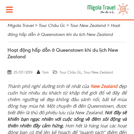
Migola Travel
>
Tour Châu Úc
>
Tour New Zealand
>
Hoạt
động hấp dẫn ở Queenstown khi du lịch New Zealand
Hoạt động hấp dẫn ở Queenstown khi du lịch New
Zealand
,
25/07/2019
Tom
Tour Châu Úc
Tour New Zealand
Thành phố nghỉ dưỡng tinh tế nhất của
New Zealand
đẹp
cuốn hút nhiều du khách từ khắp thế giới đổ về đây để
chiêm ngưỡng vẻ đẹp không đâu sánh nổi, bất kể mùa
đông hay mùa hè. Một chuyến đi đến Queenstown, được
biết đến là thủ đô phiêu lưu của New Zealand.
Nơi đây sẽ
khiến bạn ngạc nhiên với cuộc sống về đêm sôi động và
thiên nhiên đầy cảm hứng.
Hơn hết là hàng loại các hoạt
động bạn có thể lên kế hoạch để “quanh tạch” điểm đến