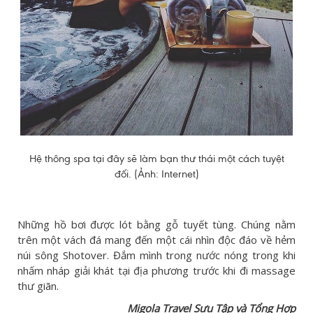
Hệ thông spa tại đây sẽ làm bạn thư thái một cách tuyệt
đối. (Ảnh: Internet)
Những hồ bơi được lót bằng gỗ tuyết tùng. Chúng nằm
trên một vách đá mang đến một cái nhìn độc đáo về hẻm
núi sông Shotover. Đắm mình trong nước nóng trong khi
nhấm nháp giải khát tại địa phương trước khi đi massage
thư giãn.
Migola Travel Sưu Tập và Tổng Hợp