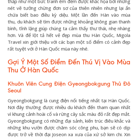
thấp như một bức tranh êm đềm được khắc họa bởi những
nét vẽ tưởng chừng đơn sơ của thiên nhiên nhưng lại ẩn
chứa biết bao điều kỳ diệu. Một lần đến Hàn vào mùa
thu, du khách sẽ tìm được những khoảng không gian thanh
bình, tĩnh lặng giúp chúng ta cảm thấy thư thái, nhẹ nhàng
hơn. Và để lột tả hết vẻ đẹp mùa thu Hàn Quốc, Migola
Travel xin giới thiệu với các bạn một số điểm có cảnh đẹp
rất tuyệt với ở Hàn Quốc mùa này nhé.
Gợi Ý Một Số Điểm Đến Thú Vị Vào Mùa
Thu Ở Hàn Quốc
Khuôn Viên Cung Điện Gyeongbokgung Thủ Đô
Seoul
Gyeongbokgung là cung điện nổi tiếng nhất tại Hàn Quốc.
Nơi đây thường được nhiều du khách đến tham quan nhất
vì khung cảnh hoài cổ và rừng cây sắc màu đỏ rất đẹp mắt.
Gyeongbokgung có những đại sảnh, kiến trúc điêu khắc và
những khu vườn được chăm sóc công phu, bạn sẽ có dịp
được trở về thời đại Joseon xa xưa của xứ sở kim chi. Xin