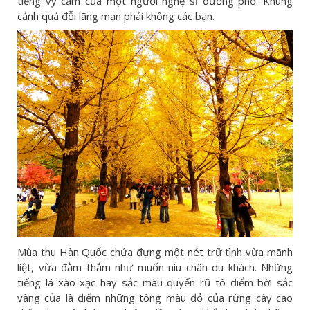
tiếng vỹ cầm của một người nghệ sĩ đường phố. Khung
cảnh quá đỗi lãng mạn phải không các bạn.
Mùa thu Hàn Quốc chứa đựng một nét trữ tình vừa mãnh
liệt, vừa đằm thắm như muốn níu chân du khách. Những
tiếng lá xào xạc hay sắc màu quyến rũ tô điểm bời sắc
vàng của là điểm những tông màu đỏ của rừng cây cao