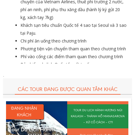
chuyến của Vietnam Airlines, thuế phi trường 2 nước,
phí an ninh, phí phụ thu xăng dầu (hành lý ký gửi 20
kg, xách tay 7kg)
Khách sạn tiêu chuẩn Quốc tế 4 sao tại Seoul và 3 sao
tại Paju.
Chi phí ăn uống theo chương trình
Phương tiện vận chuyển tham quan theo chương trình
Phí vào cổng các điểm tham quan theo chương trình
Bảo hiểm du lịch Quốc tế suốt tuyến
Trưởng đoàn từ Việt Nam theo suốt tuyến.
.
Hướng dẫn viên địa phương tại Hàn Quốc nói tiếng
Việt.
CÁC TOUR ĐANG ĐƯỢC QUAN TÂM KHÁC
Nước uống: 1 chai/ người/ ngày
Quà tặng Migola Travel: Bao da, nón.
ĐANG NHẬN
TOUR DU LỊCH HÀNH HƯƠNG NÚI
KHÁCH
KAILASH – THÁNH HỒ MANASAROVA
– XỨ CỔ CÁCH – CT1
Tour Du Lịch Hành