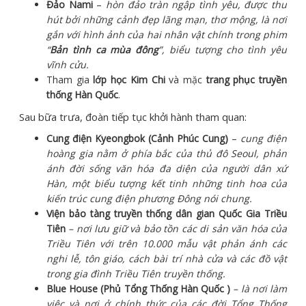
Đảo Nami
–
hòn đảo tràn ngập tình yêu, được thu
hút bởi những cảnh đẹp lãng mạn, thơ mộng, là nơi
gắn với hình ảnh của hai nhân vật chính trong phim
“
Bản tình ca mùa đông
”, biểu tượng cho tình yêu
vĩnh cửu.
Tham gia
lớp học Kim Chi
và mặc
trang phục truyền
thống Hàn Quốc
.
Sau bữa trưa, đoàn tiếp tục khởi hành tham quan:
Cung điện Kyeongbok (Cảnh Phúc Cung)
–
cung điện
hoàng gia nằm ở phía bắc của thủ đô Seoul, phản
ánh đời sống văn hóa đa diện của người dân xứ
Hàn, một biểu tượng kết tinh những tinh hoa của
kiến trúc cung điện phương Đông nói chung.
Viện bảo tàng truyền thống dân gian Quốc Gia Triều
Tiên
– nơi lưu giữ và bảo tồn các di sản văn hóa của
Triều Tiên với trên 10.000 mẫu vật phản ánh các
nghi lễ, tôn giáo, cách bài trí nhà cửa và các đồ vật
trong gia đình Triều Tiên truyền thống.
Blue House (Phủ Tổng Thống Hàn Quốc )
– là nơi làm
việc và nơi ở chính thức của các đời Tổng Thống