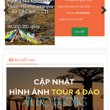
Hương Núi Kailash –
Thời gian:
12 ngày 11 đêm
Thánh Hồ Manasarova
Ngày khởi hành:
25/08/2026
– Xứ Cổ Cách – CT1
Giá tour:
116,000,000
Ngày KH khác:
14/09
116,000,000
đồng
CHI TIẾT
BÀI VIẾT HAY