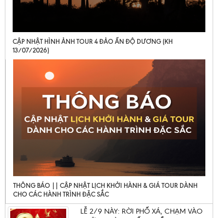
CẬP NHẬT HÌNH ẢNH TOUR 4 ĐẢO ẤN ĐỘ DƯƠNG (KH
13/07/2026)
THÔNG BÁO || CẬP NHẬT LỊCH KHỞI HÀNH & GIÁ TOUR DÀNH
CHO CÁC HÀNH TRÌNH ĐẶC SẮC
LỄ 2/9 NÀY: RỜI PHỐ XÁ, CHẠM VÀO