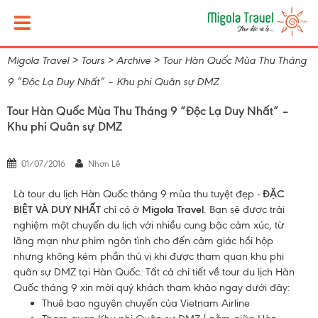
Migola Travel
>
Tours
>
Archive
>
Tour Hàn Quốc Mùa Thu Tháng
9 “Độc Lạ Duy Nhất” – Khu phi Quân sự DMZ
Tour Hàn Quốc Mùa Thu Tháng 9 “Độc Lạ Duy Nhất” –
Khu phi Quân sự DMZ
01/07/2016
Nhơn Lê
Là tour du lịch Hàn Quốc tháng 9 mùa thu tuyệt đẹp -
ĐẶC
BIỆT VÀ DUY NHẤT
chỉ có ở
Migola Travel
. Bạn sẽ được trải
nghiệm một chuyến du lịch với nhiều cung bậc cảm xúc, từ
lãng mạn như phim ngôn tình cho đến cảm giác hồi hộp
nhưng không kém phần thú vị khi được tham quan khu phi
quân sự DMZ tại Hàn Quốc. Tất cả chi tiết về tour du lịch Hàn
Quốc tháng 9 xin mời quý khách tham khảo ngay dưới đây:
Thuê bao nguyên chuyến của Vietnam Airline