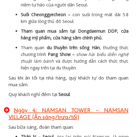
niềm tự hào của người dân Seoul
.
Suối Cheonggyecheon –
con suối trong mát dài 5.8
km giữa lòng thủ đô Seoul.
Tham quan mua sắm tại Dongdaemun DDP, cửa
hàng mỹ phẩm, cửa hàng sâm chính phủ.
Tham quan
du thuyền trên sông Hàn
, thưởng thức
chương trình
Pang Show
–
show hài biểu diễn nghệ
thuật làm bánh
và được hướng dẫn cách thức thực
hiện ngay trên tại du thuyền.
Sau khi ăn tối tại nhà hàng, quý khách tự do tham quan
mua sắm.
Quý khách nghỉ đêm tại
Seoul
.
Ngày 4: NAMSAN TOWER – NAMSAN
VILLAGE (Ăn sáng/trưa/tối)
Sau bữa sáng, đoàn tham quan:
Tháp N – Seoul
,
tọa lạc trên núi Namsan, là ngọn