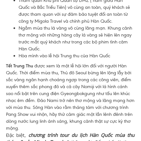
Tham quan Khu phi Quân sự DMZ ( nằm giữa Hàn
Quốc và Bắc Triều Tiên) vô cùng an toàn, quý khách sẽ
được tham quan với sự đảm bảo tuyệt đối an toàn từ
công ty Migola Travel và chính phủ Hàn Quốc.
Ngắm mùa thu lá vàng vô cùng lãng mạn. Khung cảnh
thơ mộng với những hàng cây lá vàng sẽ hiện lên ngay
trước mắt quý khách như trong các bộ phim tình cảm
Hàn Quốc.
Hòa mình vào lễ hội Trung thu của Hàn Quốc
Tết Trung Thu
được xem là một lễ hội lớn đối với người Hàn
Quốc. Thời điểm mùa thu, Thủ đô Seoul bừng lên lộng lẫy bởi
sắc vàng ngân hạnh choáng ngợp trong các công viên, điểm
xuyến thêm sắc phong đỏ và cả cây Nomiji với lá hình cánh
sao nổi bật trên cung điện Gyeongbokgung như tấu lên khúc
nhạc êm đềm. Đảo Nami trở nên thơ mộng và lãng mạng hơn
với mùa thu. Sông Hàn vào rằm tháng tám với chương trình
Pang Show vui nhộn, hãy thử cảm giác một lần lênh đênh trên
dòng nước lung linh ánh sáng, khung cảnh thật sự cực kỳ thơ
mộng.
Đặc biệt,
chương trình tour du lịch Hàn Quốc mùa thu