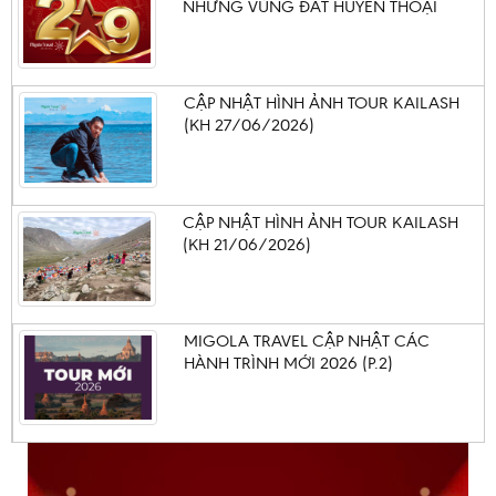
NHỮNG VÙNG ĐẤT HUYỀN THOẠI
CẬP NHẬT HÌNH ẢNH TOUR KAILASH
(KH 27/06/2026)
CẬP NHẬT HÌNH ẢNH TOUR KAILASH
(KH 21/06/2026)
MIGOLA TRAVEL CẬP NHẬT CÁC
HÀNH TRÌNH MỚI 2026 (P.2)