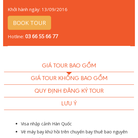
Khởi hành ngày:
13/09/2016
BOOK TOUR
03 66 55 66 77
Hotline:
GIÁ TOUR BAO GỒM
GIÁ TOUR KHÔNG BAO GỒM
QUY ĐỊNH ĐĂNG KÝ TOUR
LƯU Ý
Visa nhập cảnh Hàn Quốc
Vé máy bay khứ hồi trên chuyến bay thuê bao nguyên