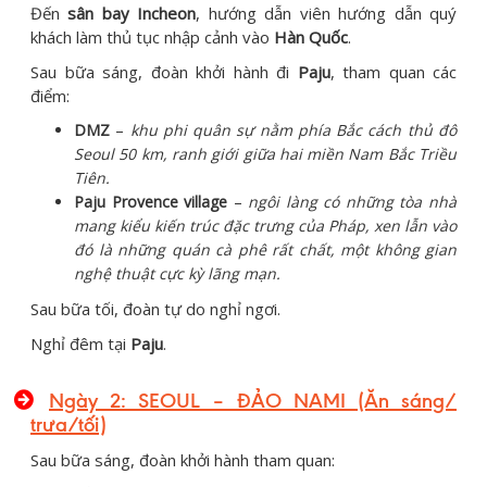
Đến
sân bay Incheon
, hướng dẫn viên hướng dẫn quý
khách làm thủ tục nhập cảnh vào
Hàn Quốc
.
Sau bữa sáng, đoàn khởi hành đi
Paju
, tham quan các
điểm:
DMZ
–
khu phi quân sự nằm phía Bắc cách thủ đô
Seoul 50 km, ranh giới giữa hai miền Nam Bắc Triều
Tiên.
Paju Provence village
–
ngôi làng có những tòa nhà
mang kiểu kiến trúc đặc trưng của Pháp, xen lẫn vào
đó là những quán cà phê rất chất, một không gian
nghệ thuật cực kỳ lãng mạn.
Sau bữa tối, đoàn tự do nghỉ ngơi.
Nghỉ đêm tại
Paju
.
Ngày 2: SEOUL – ĐẢO NAMI (Ăn sáng/
trưa/tối)
Sau bữa sáng, đoàn khởi hành tham quan: