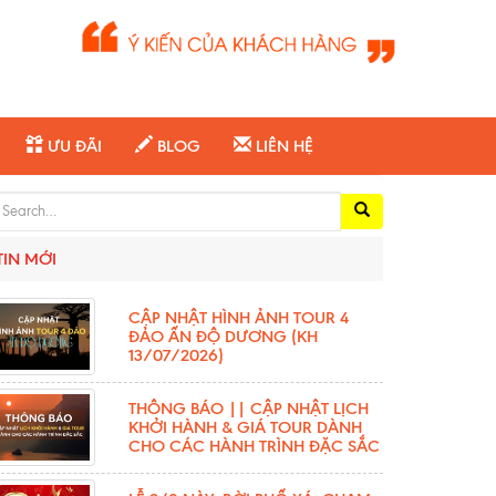
ƯU ĐÃI
BLOG
LIÊN HỆ
arch for:
TIN MỚI
CẬP NHẬT HÌNH ẢNH TOUR 4
ĐẢO ẤN ĐỘ DƯƠNG (KH
13/07/2026)
THÔNG BÁO || CẬP NHẬT LỊCH
KHỞI HÀNH & GIÁ TOUR DÀNH
CHO CÁC HÀNH TRÌNH ĐẶC SẮC