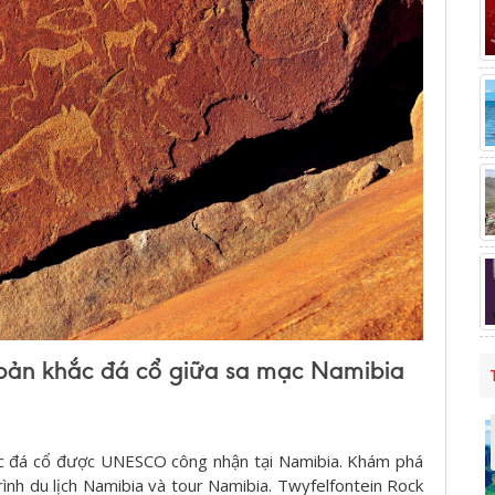
 bản khắc đá cổ giữa sa mạc Namibia
ắc đá cổ được UNESCO công nhận tại Namibia. Khám phá
rình du lịch Namibia và tour Namibia. Twyfelfontein Rock