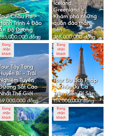
Iceland,
Greenland –
Tour Châu Phi –
Khám phá những
Hành Trình 4 Đảo
quần đảo thần
Ấn Độ Dương
tiên
285,000,000
đồng
368,000,000
đồng
Đang
Đang
nhận
nhận
khách
khách
Tour Tây Tạng
Huyền Bí – Trải
Nghiệm Tuyến
Tour Du Lịch Pháp
Đường Sắt Cao
– Khúc Du Ca
Nhất Thế Giới
Trên Miền Di Sản
69,000,000
đồng
154,000,000
đồng
Đang
Đang
nhận
nhận
khách
khách