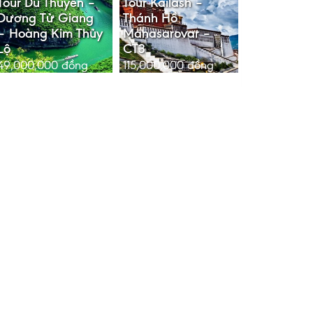
Tour Du Thuyền –
Tour Kailash –
Dương Tử Giang
Thánh Hồ
– Hoàng Kim Thủy
Manasarovar –
Lộ
CT3
49,000,000
đồng
115,000,000
đồng