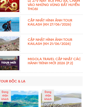
LỄ 2/9 NÀY: RỜI PHỐ XÁ, CHẠM
VÀO NHỮNG VÙNG ĐẤT HUYỀN
THOẠI
CẬP NHẬT HÌNH ẢNH TOUR
KAILASH (KH 27/06/2026)
CẬP NHẬT HÌNH ẢNH TOUR
KAILASH (KH 21/06/2026)
MIGOLA TRAVEL CẬP NHẬT CÁC
HÀNH TRÌNH MỚI 2026 (P.2)
TOUR ĐỘC & LẠ
Đang
Đang
nhận
nhận
khách
khách
Tour Faroe,