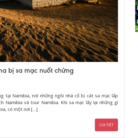
ma bị sa mạc nuốt chửng
ng tại Namibia, nơi những ngôi nhà cổ bị cát sa mạc lấp
ch Namibia và tour Namibia. Khi sa mạc lấy lại những gì
ia, có một nơi […]
CHI TIẾT