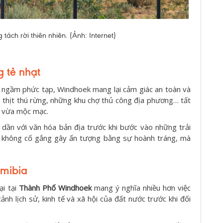
ách rời thiên nhiên. (Ảnh: Internet)
 tẻ nhạt
n ngầm phức tạp, Windhoek mang lại cảm giác an toàn và
ụ thịt thú rừng, những khu chợ thủ công địa phương… tất
i vừa mộc mạc.
dần với văn hóa bản địa trước khi bước vào những trải
ố không cố gắng gây ấn tượng bằng sự hoành tráng, mà
amibia
ại tại
Thành Phố Windhoek
mang ý nghĩa nhiều hơn việc
cảnh lịch sử, kinh tế và xã hội của đất nước trước khi đối