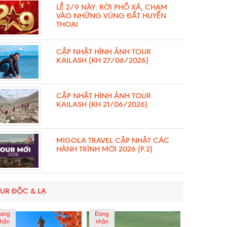
LỄ 2/9 NÀY: RỜI PHỐ XÁ, CHẠM
VÀO NHỮNG VÙNG ĐẤT HUYỀN
THOẠI
CẬP NHẬT HÌNH ẢNH TOUR
KAILASH (KH 27/06/2026)
CẬP NHẬT HÌNH ẢNH TOUR
KAILASH (KH 21/06/2026)
MIGOLA TRAVEL CẬP NHẬT CÁC
HÀNH TRÌNH MỚI 2026 (P.2)
UR ĐỘC & LẠ
ang
Đang
hận
nhận