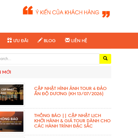
ƯU ĐÃI
BLOG
LIÊN HỆ
ch for:
N MỚI
CẬP NHẬT HÌNH ẢNH TOUR 4 ĐẢO
ẤN ĐỘ DƯƠNG (KH 13/07/2026)
THÔNG BÁO || CẬP NHẬT LỊCH
KHỞI HÀNH & GIÁ TOUR DÀNH CHO
CÁC HÀNH TRÌNH ĐẶC SẮC