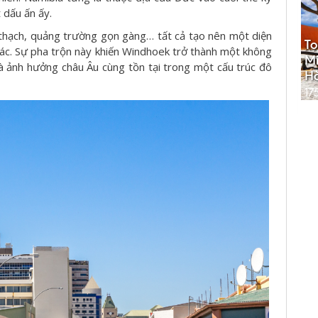
t dấu ấn ấy.
thạch, quảng trường gọn gàng… tất cả tạo nên một diện
To
hác. Sự pha trộn này khiến Windhoek trở thành một không
Mi
và ảnh hưởng châu Âu cùng tồn tại trong một cấu trúc đô
Hà
17