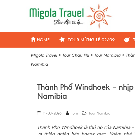
HOME
TOUR MỪNG LỄ 02/09
Migola Travel
>
Tour Châu Phi
>
Tour Namibia
>
Thàn
Namibia
Thành Phố Windhoek – nhịp 
Namibia
11/03/2026
Tom
Tour Namibia
Thành Phố Windhoek là thủ đô của Namibia – n
và thiên nhiên bán hoang mạc. Khám phá W