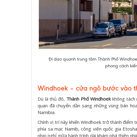
Đi dạo quanh trung tâm Thành Phố Windhoe
phong cách kiến 
Windhoek – cửa ngõ bước vào th
Dù là thủ đô,
Thành Phố Windhoek
không tách r
quan đã chuyển dần sang những vùng bán hoa
Namibia.
Chính vị trí này khiến Windhoek trở thành điểm 
phía sa mạc Namib, công viên quốc gia Etosh
nhịp nghỉ giữa hành trình dài khám phá thiên nh