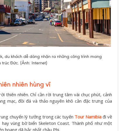
k, du khách dễ dàng nhận ra những công trình mang
trúc Đức. (Ảnh: Internet)
iên nhiên hùng vĩ
ời thiên nhiên. Chỉ cần rời trung tâm vài chục phút, cảnh
ng mạc, đồi đá và thảo nguyên khô cằn đặc trưng của
trung chuyển lý tưởng trong các tuyến
Tour Namibia
đi về
a hay vùng bờ biển Skeleton Coast. Thành phố như một
iên hoang dã bậc nhất châu Phi.