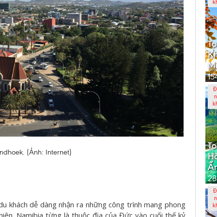
k
To
Kh
Mi
15
Đ
n
k
To
dhoek. (Ảnh: Internet)
Hà
Ấ
28
Đ
n
 du khách dễ dàng nhận ra những công trình mang phong
k
hiên. Namibia từng là thuộc địa của Đức vào cuối thế kỷ