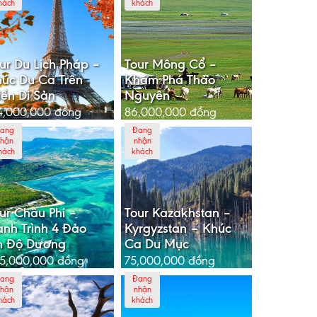
hách
khách
ur Du Lịch Pháp –
Tour Mông Cổ –
úc Du Ca Trên
Khám Phá Thảo
ền Di Sản
Nguyên
4,000,000
đồng
86,000,000
đồng
ang
Đang
hận
nhận
hách
khách
ur Châu Phi –
Tour Kazakhstan –
nh Trình 4 Đảo
Kyrgyzstan – Khúc
n Độ Dương
Ca Du Mục
5,000,000
đồng
75,000,000
đồng
ang
Đang
hận
nhận
hách
khách