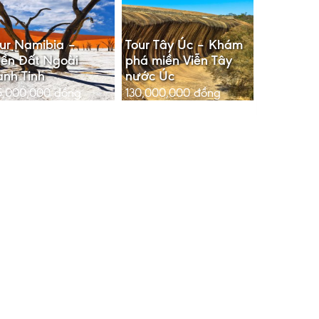
ur Namibia –
Tour Tây Úc – Khám
ền Đất Ngoài
phá miền Viễn Tây
nh Tinh
nước Úc
5,000,000
đồng
130,000,000
đồng