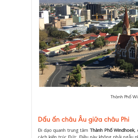
Thành Phố Win
Dấu ấn châu Âu giữa châu Phi
Đi dạo quanh trung tâm
Thành Phố Windhoek
,
cách kiến trúc Đức. Điều này không phải ngẫu n