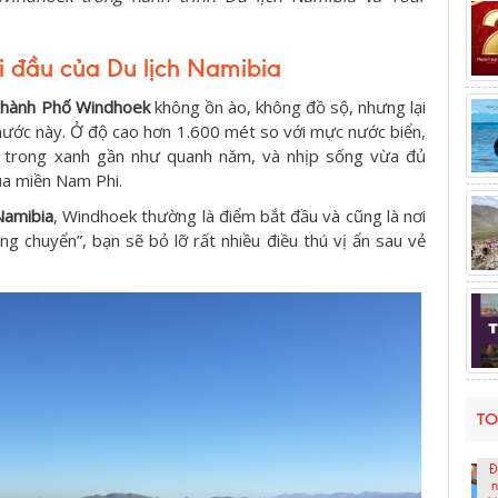
 đầu của Du lịch Namibia
hành Phố Windhoek
không ồn ào, không đồ sộ, nhưng lại
ất nước này. Ở độ cao hơn 1.600 mét so với mực nước biển,
i trong xanh gần như quanh năm, và nhịp sống vừa đủ
ủa miền Nam Phi.
Namibia
, Windhoek thường là điểm bắt đầu và cũng là nơi
ng chuyển”, bạn sẽ bỏ lỡ rất nhiều điều thú vị ẩn sau vẻ
TO
Đ
n