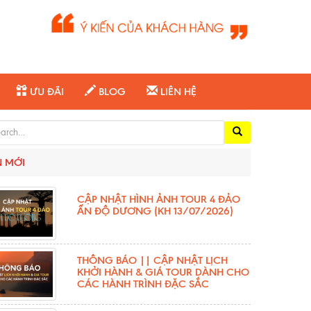
ƯU ĐÃI
BLOG
LIÊN HỆ
ch for:
N MỚI
CẬP NHẬT HÌNH ẢNH TOUR 4 ĐẢO
ẤN ĐỘ DƯƠNG (KH 13/07/2026)
THÔNG BÁO || CẬP NHẬT LỊCH
KHỞI HÀNH & GIÁ TOUR DÀNH CHO
CÁC HÀNH TRÌNH ĐẶC SẮC