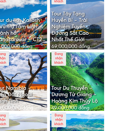
hách
khách
Tour Tây Tạng
ur du lịch Kailash
Huyền Bí – Trải
Vũ Trụ Tâm Linh –
Nghiệm Tuyến
ánh hồ
Đường Sắt Cao
anasarovar – CT2
Nhất Thế Giới
,000,000
đồng
69,000,000
đồng
ang
Đang
hận
nhận
hách
khách
ur Namibia –
Tour Du Thuyền –
ền Đất Ngoài
Dương Tử Giang –
nh Tinh
Hoàng Kim Thủy Lộ
5,000,000
đồng
49,000,000
đồng
ang
Đang
hận
nhận
hách
khách