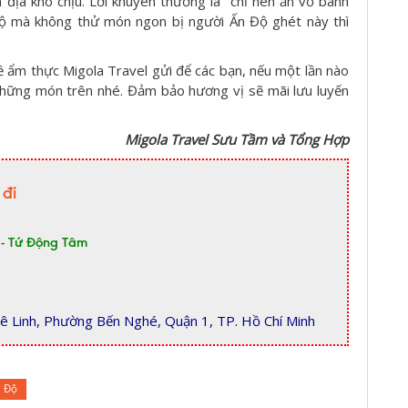
ản địa khó chịu. Lời khuyên thường là "chỉ nên ăn vỏ bánh
Độ mà không thử món ngon bị người Ấn Độ ghét này thì
 ẩm thực Migola Travel gửi để các bạn, nếu một lần nào
những món trên nhé. Đảm bảo hương vị sẽ mãi lưu luyến
Migola Travel Sưu Tầm và Tổng Hợp
 đi
 - Tứ Động Tâm
ê Linh, Phường Bến Nghé, Quận 1, TP. Hồ Chí Minh
n Độ