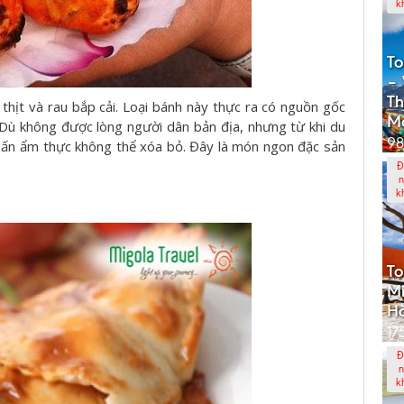
k
To
– 
Th
hịt và rau bắp cải. Loại bánh này thực ra có nguồn gốc
M
 Dù không được lòng người dân bản địa, nhưng từ khi du
98
ấn ẩm thực không thể xóa bỏ. Đây là món ngon đặc sản
Đ
n
k
To
Mi
Hà
17
Đ
n
k