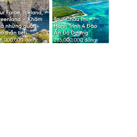
ur Faroe, Iceland,
reenland – Khám
Tour Châu Phi –
há những quần
Hành Trình 4 Đảo
o thần tiên
Ấn Độ Dương
8,000,000
đồng
285,000,000
đồng