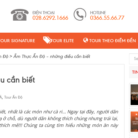
TOUR SIGNATURE
TOUR ELITE
TOUR THEO ĐIỂM ĐẾN
n Độ
>
Ẩm Thực Ấn Độ – những điều cần biết
Sear
TI
u cần biết
,
 Á
Tour Ấn Độ
biết, nhất là các món như cà ri... Ngay tại đây, người dân
 ở chỗ, dù người dân không thích chúng nhưng trái lại,
 thích mê!!! Chúng ta cùng tìm hiểu những món ăn này