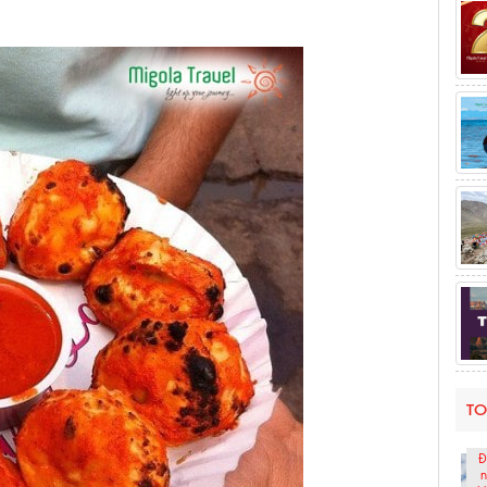
TO
Đ
n