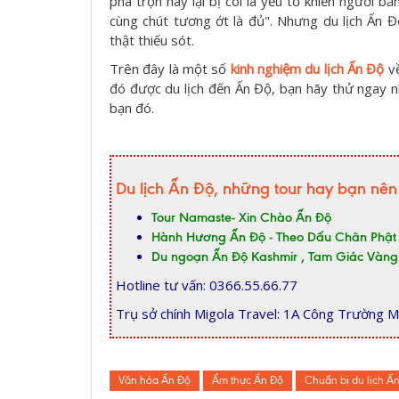
pha trộn này lại bị coi là yếu tố khiến người b
cùng chút tương ớt là đủ". Nhưng du lịch Ấn 
thật thiếu sót.
Trên đây là một số
kinh nghiệm du lịch Ấn Độ
về
đó được du lịch đến Ấn Độ, bạn hãy thử ngay 
bạn đó.
Du lịch Ấn Độ, những tour hay bạn nên
Tour Namaste- Xin Chào Ấn Độ
Hành Hương Ấn Độ - Theo Dấu Chân Phật
Du ngoạn Ấn Độ Kashmir , Tam Giác Vàng
Hotline tư vấn: 0366.55.66.77
Trụ sở chính Migola Travel: 1A Công Trường M
Văn hóa Ấn Độ
Ẩm thực Ấn Độ
Chuẩn bị du lịch Ấ