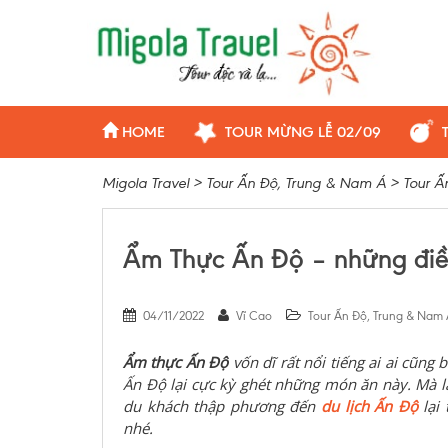
HOME
TOUR MỪNG LỄ 02/09
Migola Travel
>
Tour Ấn Độ, Trung & Nam Á
>
Tour Ấ
Ẩm Thực Ấn Độ – những điề
04/11/2022
Vĩ Cao
Tour Ấn Độ, Trung & Nam
Ẩm thực Ấn Độ
vốn dĩ rất nổi tiếng ai ai cũng 
Ấn Độ lại cực kỳ ghét những món ăn này. Mà lạ
du khách thập phương đến
du lịch Ấn Độ
lại
nhé.