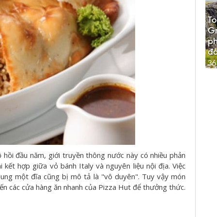
To
G
p
đả
36
 hồi đầu năm, giới truyền thông nước này có nhiều phản
i kết hợp giữa vỏ bánh Italy và nguyên liệu nội địa. Việc
chung một đĩa cũng bị mô tả là "vô duyên". Tuy vậy món
đến các cửa hàng ăn nhanh của Pizza Hut để thưởng thức.