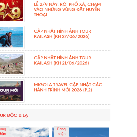
LỄ 2/9 NÀY: RỜI PHỐ XÁ, CHẠM
VÀO NHỮNG VÙNG ĐẤT HUYỀN
THOẠI
CẬP NHẬT HÌNH ẢNH TOUR
KAILASH (KH 27/06/2026)
CẬP NHẬT HÌNH ẢNH TOUR
KAILASH (KH 21/06/2026)
MIGOLA TRAVEL CẬP NHẬT CÁC
HÀNH TRÌNH MỚI 2026 (P.2)
UR ĐỘC & LẠ
ang
Đang
hận
nhận