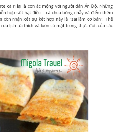
te cà ri lại là cơn ác mộng với người dân Ấn Độ. Những
 hỗn hợp sốt hạt điều – cà chua bóng nhẫy và điểm thêm
ười còn nhận xét sự kết hợp này là "sai lầm cơ bản". Thế
h du lịch ưa thích và luôn có mặt trong thực đơn của các