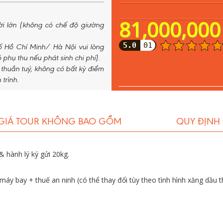
81,000,000
ười lớn (không có chế độ giường
5.0
01
 Hồ Chí Minh/ Hà Nội vui lòng
 phụ thu nếu phát sinh chi phí).
m thuần tuý, không có bất kỳ điểm
trình.
GIÁ TOUR KHÔNG BAO GỒM
QUY ĐỊNH
& hành lý ký gửi 20kg.
áy bay + thuế an ninh (có thể thay đổi tùy theo tình hình xăng dầu th