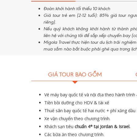
Đoàn khởi hành tối thiểu 10 khách
Giá tour trẻ em (2-12 tuổi): 85% giá tour ng
riêng).
Nếu quý khách không khởi hành từ thành phố
liên hệ với chúng tôi để sắp xếp chuyến bay (có
Migola Travel thực hiện tour du lịch trải nghiệ
mua sắm nào bắt buộc phải ghé qua trong lịch 
GIÁ TOUR BAO GỒM
Vé máy bay quốc tế và nội địa theo hành trình 
Tiền bồi dưỡng cho HDV & tài xế
Thuế sân bay quốc tế hai nước + phí xăng dầu m
Xe vận chuyển theo chương trình.
Khách sạn tiêu
chuẩn 4* tại Jordan & Israel.
Các bữa ăn theo chương trình.