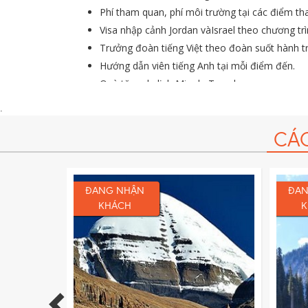
Phí tham quan, phí môi trường tại các điểm th
Visa nhập cảnh Jordan vàIsrael theo chương trì
Trưởng đoàn tiếng Việt theo đoàn suốt hành tr
Hướng dẫn viên tiếng Anh tại mỗi điểm đến.
Quà tặng du lịch Migola Travel
Bảo hiểm du lịch với mức bồi thường cao nhất
.
CÁ
ĐANG NHẬN
ĐAN
KHÁCH
K