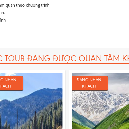
am quan theo chương trình.
nh.
ình.
 là 50.000USD/vụ.
C TOUR ĐANG ĐƯỢC QUAN TÂM K
G NHẬN
ĐANG NHẬN
HÁCH
KHÁCH