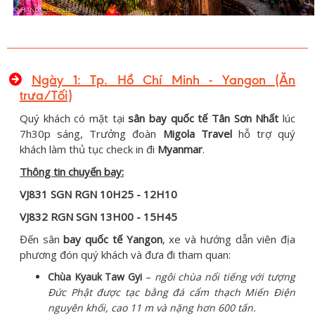
Ngày 1: Tp. Hồ Chí Minh - Yangon (Ăn
trưa
/T
ối)
Quý khách có mặt tại
sân bay quốc tế Tân Sơn Nhất
lúc
7h30p sáng, Trưởng đoàn
Migola Travel
hỗ trợ quý
khách làm thủ tục check in đi
Myanmar
.
Thông tin chuyến bay:
VJ831 SGN RGN 10H25 - 12H10
VJ832 RGN SGN 13H00 - 15H45
Đến sân
bay quốc tế Yangon
, xe và hướng dẫn viên địa
phương đón quý khách và đưa đi tham quan:
C
hùa Kyauk Taw Gyi
–
ngôi chùa nổi tiếng với tượng
Đức Phật được tạc bằng đá cẩm thạch Miến Điện
nguyên khối, cao 11 m và nặng hơn 600 tấn.