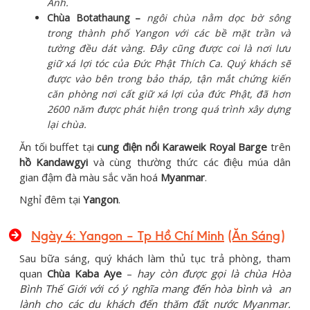
Anh.
Chùa Botathaung –
ngôi chùa nằm dọc bờ sông
trong thành phố Yangon với các bề mặt trần và
tường đều dát vàng. Đây cũng được coi là nơi lưu
giữ xá lợi tóc của Đức Phật Thích Ca. Quý khách sẽ
được vào bên trong bảo tháp, tận mắt chứng kiến
căn phòng nơi cất giữ xá lợi của đức Phật, đã hơn
2600 năm được phát hiện trong quá trình xây dựng
lại chùa.
Ăn tối buffet tại
cung điện nổi
Karaweik Royal Barge
trên
hồ Kandawgyi
và cùng thường thức các điệu múa dân
gian đậm đà màu sắc văn hoá
Myanmar
.
Nghỉ đêm tại
Yangon
.
Ngày 4: Yangon –
Tp Hồ Chí Minh
(Ăn Sáng
)
Sau bữa sáng, quý khách làm thủ tục trả phòng, tham
quan
Chùa Kaba Aye
–
hay còn được gọi là chùa Hòa
Bình Thế Giới với có ý nghĩa mang đến hòa bình và an
lành cho các du khách đến thăm đất nước Myanmar.