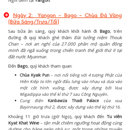
Nghỉ đêm tại
Yangon
.
Ngày 2: Yangon – Bago – Chùa Đá Vàng
(Bữa Sáng/Trưa/Tối)
Sau bữa ăn sáng, quý khách khởi hành đi
Bago
, trên
đường đi quý khách ghé thăm
Đài tưởng niệm Thouk
Chan – nơi an nghỉ của 27.000 phần mộ quân đồng
minh đã ngã xuống trong chiến tranh thế giới thứ II tại
đất nước Myanmar.
Đến
Bago
, quý khách tham quan:
Chùa Kyaik Pun
–
nơi nổi tiếng với 4 tượng Phật của
Hiền Kiếp to lớn ngồi đấu lưng vào nhau và dựa vào
một cột hình vuông, được xây dựng bởi Vua
Migadippa vào thế kỉ thứ 7 sau Công Nguyên.
Cung điện
Kanbawza Thadi Palace
của vua
Bayinnaung thứ 2, được xây dựng vào thế kỷ thứ 16.
Khoảng 11 giờ trưa (giờ Ngọ), quý khách đến
Tu viên
Kyat Khat Wine
–
tận mắt chiêm ngưỡng hoạt động cúng
dường cho hàng ngàn nhà sư, một trong những truyền