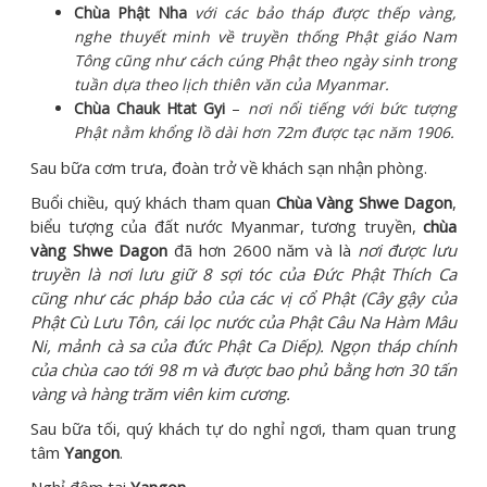
Chùa Phật Nha
với các bảo tháp được thếp vàng,
nghe thuyết minh về truyền thống Phật giáo Nam
Tông cũng như cách cúng Phật theo ngày sinh trong
tuần dựa theo lịch thiên văn của Myanmar.
Chùa Chauk Htat Gyi
–
nơi nổi tiếng với bức tượng
Phật nằm khổng lồ dài hơn 72m được tạc năm 1906
.
Sau bữa cơm trưa, đoàn trở về khách sạn nhận phòng.
Buổi chiều, quý khách tham quan
Chùa Vàng Shwe Dagon
,
biểu tượng của đất nước Myanmar, tương truyền,
chùa
vàng Shwe Dagon
đã hơn 2600 năm và là
nơi được lưu
truyền là nơi lưu giữ 8 sợi tóc của Đức Phật Thích Ca
cũng như các pháp bảo của các vị cổ Phật (Cây gậy của
Phật Cù Lưu Tôn, cái lọc nước của Phật Câu Na Hàm Mâu
Ni, mảnh cà sa của đức Phật Ca Diếp). Ngọn tháp chính
của chùa cao tới 98 m và được bao phủ bằng hơn 30 tấn
vàng và hàng trăm viên kim cương.
Sau bữa tối, quý khách tự do nghỉ ngơi, tham quan trung
tâm
Yangon
.