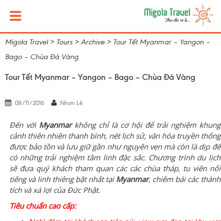
Migola Travel
>
Tours
>
Archive
>
Tour Tết Myanmar – Yangon –
Bago – Chùa Đá Vàng
Tour Tết Myanmar – Yangon – Bago – Chùa Đá Vàng
08/11/2016
Nhơn Lê
Đến với
Myanmar
không chỉ là cơ hội để trải nghiệm khung
cảnh thiên nhiên thanh bình, nét lịch sử, văn hóa truyền thống
được bảo tồn và lưu giữ gần như nguyên vẹn mà còn là dịp để
có những trải nghiệm tâm linh đặc sắc. Chương trình du lịch
sẽ đưa quý khách tham quan các các chùa tháp, tu viên nổi
tiếng và linh thiêng bật nhất tại
Myanmar
, chiêm bái các thánh
tích và xá lợi của Đức Phật.
Tiêu chuẩn cao cấp: