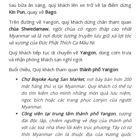
Sau bữa ăn sáng, quý khách lên xe trở về lại điểm dừng
Kin Pun
, quay về
Bago
.
Trên đường về Yangon, quý khách dừng chân tham quan
chùa Shwedamaw
,
ngôi chùa có ngọn tháp cao nhất
Myanmar và là nơi được tương truyền lưu giữ xá lợi tóc
và xương của Đức Phật Thích Ca Mâu Ni
.
Quý khách tiếp tục di chuyển về
Yangon
, dùng cơm trưa
và nhận phòng khách sạn nghỉ ngơi.
Buổi chiều, Quý khách tham quan
thành phố Yangon
:
Chợ Boyoke Aung San Market
, nơi bày bán hơn 200
mặt hàng thú vị tại Myanmar. Quý khách có thể tự
do tìm kiếm cho mình những món quà lưu niệm,
ngọc bích hoặc các trang phục Lonyin của người
Myanmar.
Công viên tại trung tâm thành phố Yangon
, tượng
đài độc lập, chiêm ngưỡng vẻ đẹp của thành phố
với các toà nhà theo lối kiến trúc phương Tây có từ
thời Myanmar còn là thuộc địa của Vương quốc