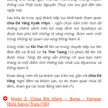
thống của Phật Giáo Nguyên Thuỷ còn lưu giữ đến tận
ngày nay.
Sau bữa ăn trưa, quý khách tiếp tục khởi hành tham quan
chùa Đá Vàng Kyaik Htiyo
–
ngôi chùa nằm trên hòn đá
thiêng chênh vênh trên bờ mép đỉnh núi Kyaiktiyo và
được bao phủ bởi những lá vàng mỏng, được xem một
trong những kỳ quan của vùng Đông Nam Á.
Dừng chân tại
Kin Pun
để lên xe trung chuyển tiếp tục lên
đỉnh đồi và đi bộ từ
Ya Thei Taung
(10 phút) để lên tới
được chùa.
Tảng đá vàng vẫn không rơi qua bao năm
tháng là một điểm linh thiêng bậc nhất của Myanmar và
Đông Nam Á.
Đoàn dùng cơm tối tại khách sạn trên núi, gần với
chùa Đá
Vàng
. Nghỉ đêm tại khách sạn, tự do tham quan chùa về
đêm, tham gia các hoạt động tâm linh (*).
Ngày 3: Chùa Đá Vàng – Bago - Yangon
(Bữa Sáng/Trưa/Tối)