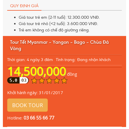
QUY ĐỊNH GIÁ
Giá tour trẻ em (2-11 tuổi): 12.300.000 VNĐ.
Giá tour trẻ nhỏ (<2 tuổi): 3.600.000 VNĐ.
Trẻ em không có chế độ giường riêng.
Tour Tết Myanmar – Yangon – Bago – Chùa Đá
Vàng
Thời gian: 4 ngày 3 đêm
Tình trạng: Đang nhận khách
14,500,000
đồng
5.0
03
Khởi hành ngày:
31/01/2017
BOOK TOUR
03 66 55 66 77
Hotline: