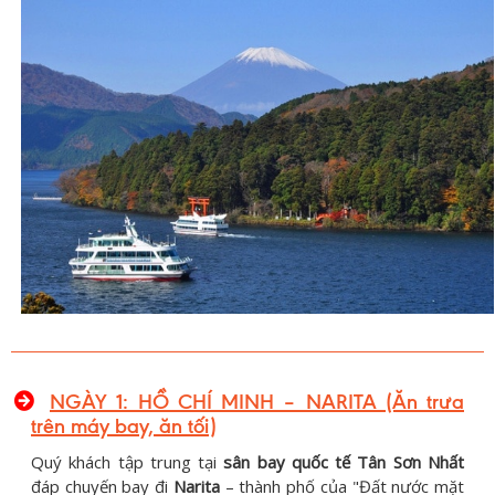
NGÀY 1: HỒ CHÍ MINH – NARITA (Ăn trưa
trên máy bay, ăn tối)
Quý khách tập trung tại
sân bay quốc tế Tân Sơn Nhất
đáp chuyến bay đi
Narita
– thành phố của "Đất nước mặt