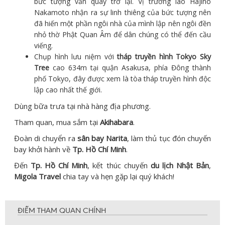
bức tượng vẫn quay trở lại. Vị trưởng lão Hajino
Nakamoto nhận ra sự linh thiêng của bức tượng nên
đã hiến một phần ngôi nhà của mình lập nên ngôi đền
nhỏ thờ Phật Quan Âm để dân chúng có thể đến cầu
viếng.
Chụp hình lưu niệm với
tháp truyền hình Tokyo Sky
Tree
cao 634m tại quận Asakusa, phía Đông thành
phố Tokyo, đây được xem là tòa tháp truyền hình độc
lập cao nhất thế giới.
Dùng bữa trưa tại nhà hàng địa phương.
Tham quan, mua sắm tại
Akihabara
.
Đoàn di chuyển ra
sân bay Narita
, làm thủ tục đón chuyến
bay khởi hành về
Tp. Hồ Chí Minh
.
Đến
Tp. Hồ Chí Minh
, kết thúc chuyến
du lịch Nhật Bản
,
Migola Travel
chia tay và hẹn gặp lại quý khách!
ĐIỂM THAM QUAN CHÍNH