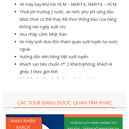
Vé máy bay khứ hồi HCM – NARITA, NARITA – HCM.
Thuế phi trường 2 nước, an ninh; phụ phí xăng dầu
(Mức thuế có thể thay đổi theo thông báo của hàng
không vào ngày xuất vé).
Visa nhập cảnh Nhật Bản.
Xe máy lạnh đưa đón tham quan suốt tuyến tại nước
ngoài.
Hướng dẫn viên tiếng Việt suốt tuyến.
Khách sạn tiêu chuẩn 3*: 2 khách/phòng, khách lẻ
ghép 3 theo giới tính
Các bữa ăn tiêu chuẩn theo chương trình
Phí tham quan theo chương trình.
.
Bảo hiểm tai nạn du lịch hãng AIG (Bồi thường tối đa
cho khách dưới 65 tuổi: 1.000.000.000VNĐ/khách/vụ)
CÁC TOUR ĐANG ĐƯỢC QUAN TÂM KHÁC
Nón, túi du lịch, bao hộ chiếu.
ĐANG NHẬN
TOUR DU LỊCH HÀNH HƯƠNG NÚI
KHÁCH
KAILASH – THÁNH HỒ MANASAROVA