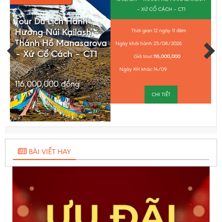
– XỨ CỔ CÁCH – CT1
Tour Du Lịch Hành
Hương Núi Kailash –
Thời gian:
12 ngày 11 đêm
Thánh Hồ Manasarova
Ngày khởi hành:
25/08/2026
– Xứ Cổ Cách – CT1
Giá tour:
116,000,000
Ngày KH khác:
14/09
116,000,000
đồng
CHI TIẾT
BÀI VIẾT HAY