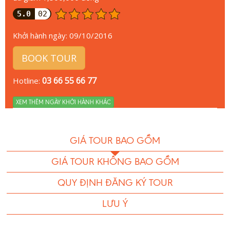
5.0
02
Khởi hành ngày:
09/10/2016
BOOK TOUR
03 66 55 66 77
Hotline:
XEM THÊM NGÀY KHỞI HÀNH KHÁC
GIÁ TOUR BAO GỒM
GIÁ TOUR KHÔNG BAO GỒM
QUY ĐỊNH ĐĂNG KÝ TOUR
LƯU Ý