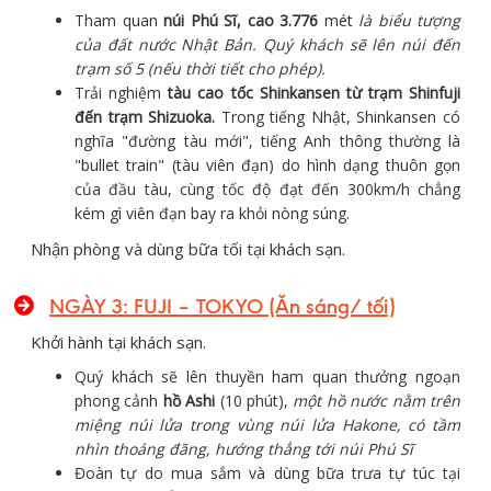
Tham quan
núi Phú Sĩ, cao 3.776
mét
là biểu tượng
của đất nước Nhật Bản. Quý khách sẽ lên núi đến
trạm số 5 (nếu thời tiết cho phép).
Trải nghiệm
tàu cao tốc Shinkansen từ trạm Shinfuji
đến trạm Shizuoka.
Trong tiếng Nhật, Shinkansen có
nghĩa "đường tàu mới", tiếng Anh thông thường là
"bullet train" (tàu viên đạn) do hình dạng thuôn gọn
của đầu tàu, cùng tốc độ đạt đến 300km/h chẳng
kém gì viên đạn bay ra khỏi nòng súng.
Nhận phòng và dùng bữa tối tại khách sạn.
NGÀY 3: FUJI – TOKYO (Ăn sáng/ tối)
Khởi hành tại khách sạn.
Quý khách sẽ lên thuyền ham quan thưởng ngoạn
phong cảnh
hồ Ashi
(10 phút),
một hồ nước nằm trên
miệng núi lửa trong vùng núi lửa Hakone, có tầm
nhìn thoáng đãng, hướng thẳng tới núi Phú Sĩ
Đoàn tự do mua sắm và dùng bữa trưa tự túc tại