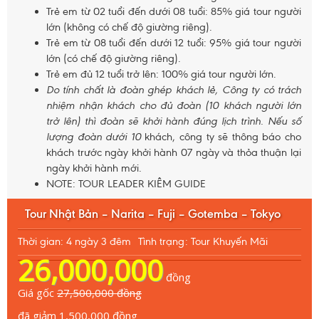
Trẻ em từ 02 tuổi đến dưới 08 tuổi: 85% giá tour người
lớn (không có chế độ giường riêng).
Trẻ em từ 08 tuổi đến dưới 12 tuổi: 95% giá tour người
lớn (có chế độ giường riêng).
Trẻ em đủ 12 tuổi trở lên: 100% giá tour người lớn.
Do tính chất là đoàn ghép khách lẻ, Công ty có trách
nhiệm nhận khách cho đủ đoàn (10 khách người lớn
trở lên) thì đoàn sẽ khởi hành đúng lịch trình. Nếu số
lượng đoàn dưới 10
khách, công ty sẽ thông báo cho
khách trước ngày khởi hành 07 ngày và thỏa thuận lại
ngày khởi hành mới.
NOTE: TOUR LEADER KIÊM GUIDE
Tour Nhật Bản – Narita – Fuji – Gotemba – Tokyo
Thời gian: 4 ngày 3 đêm
Tình trạng: Tour Khuyến Mãi
26,000,000
đồng
Giá gốc
27,500,000 đồng
đã giảm 1,500,000
đồng