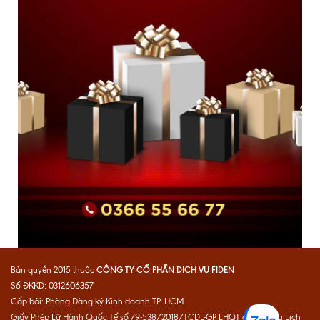
CÔNG TY CỔ PHẦN DỊCH VỤ FIDEN
Bản quyền 2015 thuộc
Số ĐKKD: 0312606357
Cấp bởi: Phòng Đăng ký Kinh doanh TP. HCM
Giấy Phép Lữ Hành Quốc Tế số 79-538/2018/TCDL-GP LHQT do Cục Du Lịch