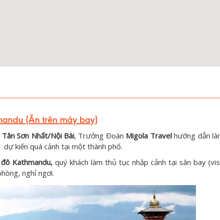
hmandu (Ăn trên máy bay)
 Tân Sơn Nhất/Nội Bài
, Trưởng Đoàn
Migola Travel
hướng dẫn là
 dự kiến quá cảnh tại một thành phố.
 đô Kathmandu,
quý khách làm thủ tục nhập cảnh tại sân bay (vi
phòng, nghỉ ngơi.