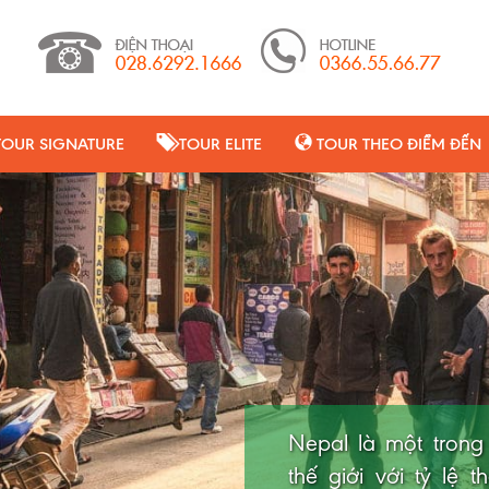
TOUR SIGNATURE
TOUR ELITE
TOUR THEO ĐIỂM ĐẾN
Tôn giáo chính củ