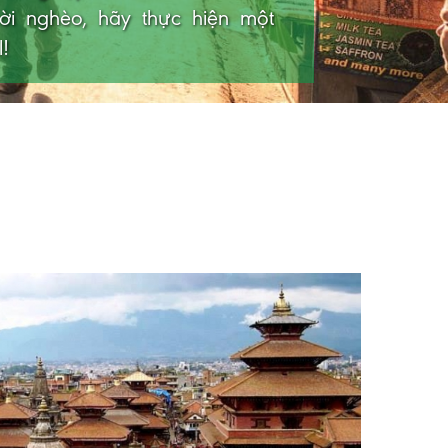
ước là tín đồ Hindu giáo, 9%