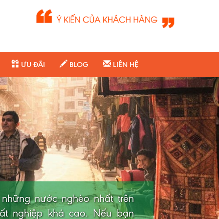
ƯU ĐÃI
BLOG
LIÊN HỆ
a Nepal là Ấn Độ giáo. 90%