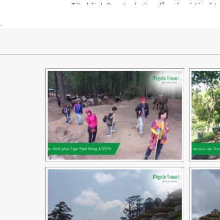
Tiền bồi dưỡng cho hướng dẫn viên và tài xế
Qùa tặng Migola Travel.
.
Đặc biệt, bảo hiểm du lịch với mức bồi thường