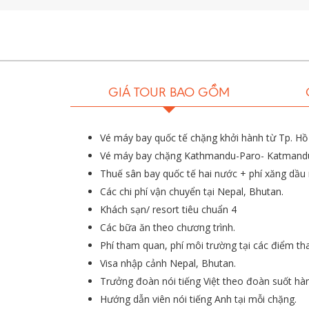
GIÁ TOUR BAO GỒM
Vé máy bay quốc tế chặng khởi hành từ Tp. Hồ 
Vé máy bay chặng Kathmandu-Paro- Katmandu (
Thuế sân bay quốc tế hai nước + phí xăng dầu m
Các chi phí vận chuyển tại Nepal, Bhutan.
Khách sạn/ resort tiêu chuẩn 4
Các bữa ăn theo chương trình.
Phí tham quan, phí môi trường tại các điểm th
Visa nhập cảnh Nepal, Bhutan.
Trưởng đoàn nói tiếng Việt theo đoàn suốt hàn
Hướng dẫn viên nói tiếng Anh tại mỗi chặng.