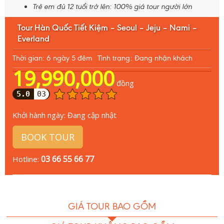
Trẻ em đủ 12 tuổi trở lên: 100% giá tour người lớn
Tour Hàn Quốc Tiết Kiệm – Seoul – Jeju – Nami –
Everland
Thời gian: 6 ngày 5 đêm
Tình trạng: Đang nhận khách
19,990,000
đồng
5.0
03
Khởi hành ngày:
Đang cập nhật
BOOK TOUR
03 66 55 66 77
Hotline:
GIÁ TOUR BAO GỒM