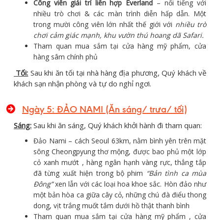
Công viên giải trí liên hợp Everland
– nổi tiếng với
nhiều trò chơi & các màn trình diễn hấp dẫn. Một
trong mười công viên lớn nhất thế giới với
nhiều trò
chơi cảm giác mạnh, khu vườn thú hoang dã Safari.
Tham quan mua sắm tại cửa hàng mỹ phẩm, cửa
hàng sâm chính phủ
Tối:
Sau khi ăn tối tại nhà hàng địa phương, Quý khách về
khách sạn nhận phòng và tự do nghỉ ngơi.
Ngày 5: ĐẢO NAMI (Ăn sáng/ trưa/ tối)
Sáng:
Sau khi ăn sáng, Quý khách khởi hành đi tham quan:
Đảo Nami – cách Seoul 63km, nằm bình yên trên mặt
sông Cheongpyung thơ mộng, được bao phủ một lớp
cỏ xanh mướt , hàng ngân hạnh vàng rực, thẳng tắp
đã từng xuất hiện trong bộ phim
“Bản tình ca mùa
Đông”
xen lẫn với các loại hoa khoe sắc. Hòn đảo như
một bản hòa ca giữa cây cỏ, những chú đà điểu thong
dong, vịt trắng muốt tắm dưới hồ thật thanh bình
Tham quan mua sắm tại cửa hàng mỹ phẩm , cửa