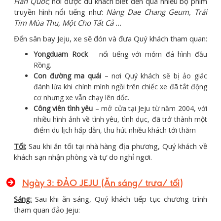
Hàn Quốc
; nơi được du khách biết đến qua nhiều bộ phim
truyền hình nổi tiếng như:
Nàng Dae Chang Geum, Trái
Tim Mùa Thu, Một Cho Tất Cả ...
Đến sân bay Jeju, xe sẽ đón và đưa Quý khách tham quan:
Yongduam Rock
– nổi tiếng với mỏm đá hình đầu
Rồng.
Con đường ma quái
– nơi Quý khách sẽ bị ảo giác
đánh lừa khi chính mình ngồi trên chiếc xe đã tắt động
cơ nhưng xe vẫn chạy lên dốc.
Công viên tình yêu
– mở cửa tại Jeju từ năm 2004, với
nhiều hình ảnh về tình yêu, tình dục, đã trở thành một
điểm du lịch hấp dẫn, thu hút nhiều khách tới thăm
Tối:
Sau khi ăn tối tại nhà hàng địa phương, Quý khách về
khách sạn nhận phòng và tự do nghỉ ngơi.
Ngày 3: ĐẢO JEJU (Ăn sáng/ trưa/ tối)
Sáng:
Sau khi ăn sáng, Quý khách tiếp tục chương trình
tham quan đảo Jeju: