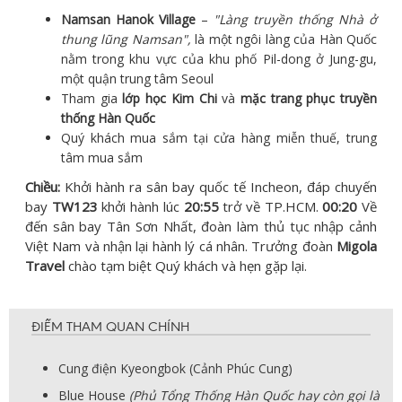
Namsan Hanok Village
–
"Làng truyền thống Nhà ở
thung lũng Namsan",
là một ngôi làng của Hàn Quốc
nằm trong khu vực của khu phố Pil-dong ở Jung-gu,
một quận trung tâm Seoul
Tham gia
lớp học Kim Chi
và
mặc trang phục truyền
thống Hàn Quốc
Quý khách mua sắm tại cửa hàng miễn thuế, trung
tâm mua sắm
Chiều:
Khởi hành ra sân bay quốc tế Incheon, đáp chuyến
bay
TW123
khởi hành lúc
20:55
trở về TP.HCM.
00:20
Về
đến sân bay Tân Sơn Nhất, đoàn làm thủ tục nhập cảnh
Việt Nam và nhận lại hành lý cá nhân. Trưởng đoàn
Migola
Travel
chào tạm biệt Quý khách và hẹn gặp lại.
ĐIỂM THAM QUAN CHÍNH
Cung điện Kyeongbok (Cảnh Phúc Cung)
Blue House
(Phủ Tổng Thống Hàn Quốc hay còn gọi là