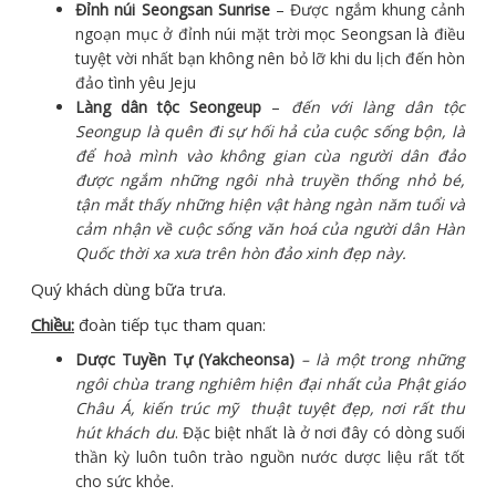
Đỉnh núi Seongsan Sunrise
– Được ngắm khung cảnh
ngoạn mục ở đỉnh núi mặt trời mọc Seongsan là điều
tuyệt vời nhất bạn không nên bỏ lỡ khi du lịch đến hòn
đảo tình yêu Jeju
Làng dân tộc Seongeup
–
đến với làng dân tộc
Seongup là quên đi sự hối hả của cuộc sống bộn, là
để hoà mình vào không gian cùa người dân đảo
được ngắm những ngôi nhà truyền thống nhỏ bé,
tận mắt thấy những hiện vật hàng ngàn năm tuổi và
cảm nhận về cuộc sống văn hoá của người dân Hàn
Quốc thời xa xưa trên hòn đảo xinh đẹp này.
Quý khách dùng bữa trưa.
Chiều:
đoàn tiếp tục tham quan:
Dược Tuyền Tự (Yakcheonsa)
– là một trong những
ngôi chùa trang nghiêm hiện đại nhất của Phật giáo
Châu Á, kiến trúc mỹ thuật tuyệt đẹp, nơi rất thu
hút khách du
. Đặc biệt nhất là ở nơi đây có dòng suối
thần kỳ luôn tuôn trào nguồn nước dược liệu rất tốt
cho sức khỏe.