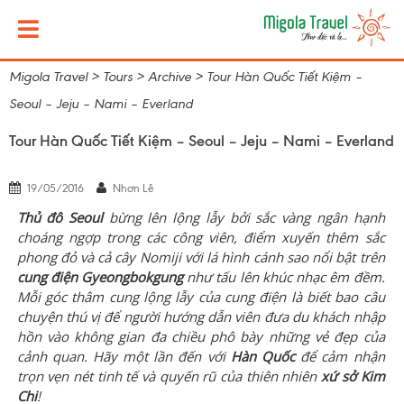
Migola Travel
>
Tours
>
Archive
>
Tour Hàn Quốc Tiết Kiệm –
Seoul – Jeju – Nami – Everland
Tour Hàn Quốc Tiết Kiệm – Seoul – Jeju – Nami – Everland
19/05/2016
Nhơn Lê
Thủ đô Seoul
bừng lên lộng lẫy bởi sắc vàng ngân hạnh
choáng ngợp trong các công viên, điểm xuyến thêm sắc
phong đỏ và cả cây Nomiji với lá hình cánh sao nổi bật trên
cung điện Gyeongbokgung
như tấu lên khúc nhạc êm đềm.
Mỗi góc thâm cung lộng lẫy của cung điện là biết bao câu
chuyện thú vị để người hướng dẫn viên đưa du khách nhập
hồn vào không gian đa chiều phô bày những vẻ đẹp của
cảnh quan. Hãy một lần đến với
Hàn Quốc
để cảm nhận
trọn vẹn nét tinh tế và quyến rũ của thiên nhiên
xứ sở Kim
Chi
!