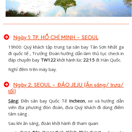
Ngày 1: TP. HỒ CHÍ MINH – SEOUL
19h00: Quý khách tập trung tại sân bay Tân Sơn Nhất ga
đi quốc tế , Trưởng Đoàn hướng dẫn làm thủ tục check in
đáp chuyến bay
TW122
khởi hành lúc
22:15
đi Hàn Quốc.
Nghỉ đêm trên máy bay.
Ngày 2: SEOUL – ĐẢO JEJU (Ăn sáng/ trưa/
tối)
Sáng:
Đến sân bay Quốc Tế
Incheon
, xe và hướng dẫn
viên địa phương đón đoàn, đưa Quý khách đi dùng điểm
tâm sáng .
Sau khi ăn sáng, đoàn khởi hành đi tham quan: