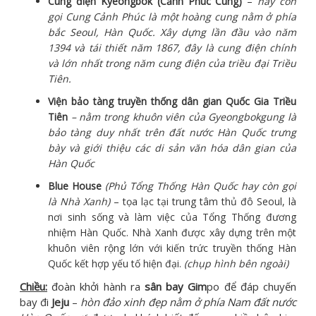
Cung điện Kyeongbok (Cảnh Phúc Cung)
–
hay còn
gọi Cung Cảnh Phúc là một hoàng cung nằm ở phía
bắc
Seoul
,
Hàn Quốc
. Xây dựng lần đầu vào năm
1394 và tái thiết năm 1867, đây là cung điện chính
và lớn nhất trong năm cung điện của
triều đại Triều
Tiên
.
Viện bảo tàng truyền thống dân gian Quốc Gia Triều
Tiên
– nằm trong khuôn viên của Gyeongbokgung là
bảo tàng duy nhất trên đất nước Hàn Quốc trưng
bày và giới thiệu các di sản văn hóa dân gian của
Hàn Quốc
Blue House
(Phủ Tổng Thống Hàn Quốc hay còn gọi
là Nhà Xanh)
– tọa lạc tại trung tâm thủ đô Seoul, là
nơi sinh sống và làm việc của Tổng Thống đương
nhiệm Hàn Quốc. Nhà Xanh được xây dựng trên một
khuôn viên rộng lớn với kiến trức truyền thống Hàn
Quốc kết hợp yếu tố hiện đại.
(chụp hình bên ngoài)
Chiều:
đoàn khởi hành ra
sân bay Gim
po để đáp chuyến
bay đi
Jeju
–
hòn đảo xinh đẹp nằm ở phía Nam đất nước