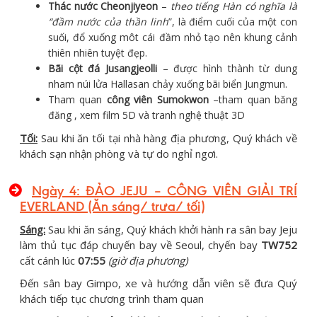
Thác nước Cheonjiyeon
–
theo tiếng Hàn có nghĩa là
“đầm nước của thần linh
”, là điểm cuối của một con
suối, đổ xuống môt cái đầm nhỏ tạo nên khung cảnh
thiên nhiên tuyệt đẹp.
Bãi cột đá Jusangjeolli
– được hình thành từ dung
nham núi lửa Hallasan chảy xuống bãi biển Jungmun.
Tham quan
công viên Sumokwon
–tham quan băng
đăng , xem film 5D và tranh nghệ thuật 3D
Tối:
Sau khi ăn tối tại nhà hàng địa phương, Quý khách về
khách sạn nhận phòng và tự do nghỉ ngơi.
Ngày 4: ĐẢO JEJU – CÔNG VIÊN GIẢI TRÍ
EVERLAND (Ăn sáng/ trưa/ tối)
Sáng:
Sau khi ăn sáng, Quý khách khởi hành ra sân bay Jeju
làm thủ tục đáp chuyến bay về Seoul, chyến bay
TW752
cất cánh lúc
07:55
(giờ địa phương)
Đến sân bay Gimpo, xe và hướng dẫn viên sẽ đưa Quý
khách tiếp tục chương trình tham quan