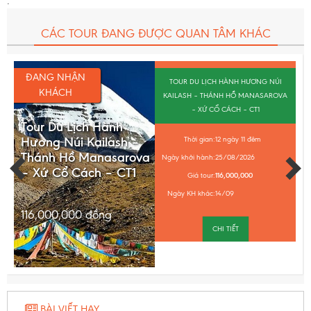
.
CÁC TOUR ĐANG ĐƯỢC QUAN TÂM KHÁC
ĐANG NHẬN
TOUR DU LỊCH HÀNH HƯƠNG NÚI
KHÁCH
KAILASH – THÁNH HỒ MANASAROVA
– XỨ CỔ CÁCH – CT1
Tour Du Lịch Hành
Hương Núi Kailash –
Thời gian:
12 ngày 11 đêm
Thánh Hồ Manasarova
Ngày khởi hành:
25/08/2026
– Xứ Cổ Cách – CT1
Giá tour:
116,000,000
Ngày KH khác:
14/09
116,000,000
đồng
CHI TIẾT
BÀI VIẾT HAY