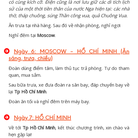
có cùng kích cỡ. Điện cũng là nơi lưu giữ các di tích lịch
sử của một thời tiền thân của nước Nga hiện tại: các nhà
thờ, tháp chuông, súng Thần công vua, quả Chuông Vua.
Ăn trưa tại nhà hàng. Sau đó về nhận phòng, nghỉ ngơi
Nghỉ đêm tại
Moscow
.
Ngày 6: MOSCOW – HỒ CHÍ MINH (Ăn
sáng, trưa, chiều)
Đoàn dùng điểm tâm, làm thủ tục trả phòng. Tự do tham
quan, mua sắm.
Sau bữa trưa, xe đưa đoàn ra sân bay, đáp chuyến bay về
lại
Tp Hồ Chí Minh
.
Đoàn ăn tối và nghỉ đêm trên máy bay.
Ngày 7: HỒ CHÍ MINH
Về tới
Tp Hồ Chí Minh
, kết thúc chương trình, xin chào và
hẹn gặp lại!