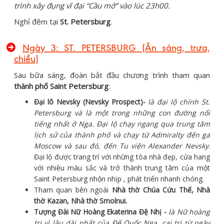
trình xây đụng vĩ đại “Cầu mở” vào lúc 23h00.
Nghỉ đêm tại
St. Petersburg
.
Ngày 3: ST. PETERSBURG (Ăn sáng, trưa,
chiều)
Sau bữa sáng, đoàn bắt đầu chương trình tham quan
thành phố Saint Petersburg
:
Đại lô Nevsky (Nevsky Prospect)-
là đại lộ chính St.
Petersburg và là một trong những con đường nổi
tiếng nhất ở Nga. Đại lộ chạy ngang qua trung tâm
lịch sử của thành phố và chạy từ Admiralty đến ga
Moscow và sau đó, đến Tu viện Alexander Nevsky
.
Đại lộ được trang trí với những tòa nhà đẹp, cửa hang
với nhiều màu sắc và trở thành trung tâm của một
Saint Petersburg nhộn nhịp , phát triển nhanh chóng.
Tham quan bên ngoài
Nhà thờ Chúa Cứu Thế, Nhà
thờ Kazan, Nhà thờ Smolnui.
Tượng Đài Nữ Hoàng Ekaterina Đệ Nhị -
là Nữ hoàng
trị vì lâu dài nhất của
Đế Quốc Nga
, cai trị từ ngày