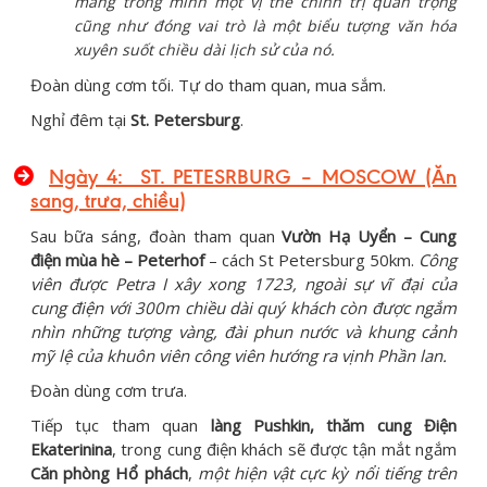
mang trong mình một vị thế chính trị quan trọng
cũng như đóng vai trò là một biểu tượng văn hóa
xuyên suốt chiều dài lịch sử của nó.
Đoàn dùng cơm tối. Tự do tham quan, mua sắm.
Nghỉ đêm tại
St. Petersburg
.
Ngày 4: ST. PETESRBURG – MOSCOW (Ăn
sang, trưa, chiều)
Sau bữa sáng, đoàn tham quan
Vườn Hạ Uyển – Cung
điện mùa hè – Peterhof
– cách St Petersburg 50km.
Công
viên được Petra I xây xong 1723, ngoài sự vĩ đại của
cung điện với 300m chiều dài quý khách còn được ngắm
nhìn những tượng vàng, đài phun nước và khung cảnh
mỹ lệ của khuôn viên công viên hướng ra vịnh Phần lan.
Đoàn dùng cơm trưa.
Tiếp tục tham quan
làng Pushkin, thăm cung Điện
Ekaterinina
, trong cung điện khách sẽ được tận mắt ngắm
Căn phòng Hổ phách
,
một hiện vật cực kỳ nổi tiếng trên