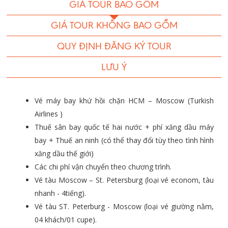
GIÁ TOUR BAO GỒM
GIÁ TOUR KHÔNG BAO GỒM
QUY ĐỊNH ĐĂNG KÝ TOUR
LƯU Ý
Vé máy bay khứ hồi chặn HCM – Moscow (Turkish
Airlines )
Thuế sân bay quốc tế hai nước + phí xăng dầu máy
bay + Thuế an ninh (có thể thay đổi tùy theo tình hình
xăng dầu thế giới)
Các chi phí vận chuyển theo chương trình.
Vé tàu Moscow – St. Petersburg (loại vé econom, tàu
nhanh - 4tiếng).
Vé tàu ST. Peterburg - Moscow (loại vé giường nằm,
04 khách/01 cupe).