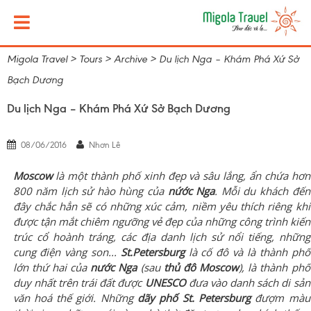
Migola Travel
>
Tours
>
Archive
>
Du lịch Nga – Khám Phá Xứ Sở
Bạch Dương
Du lịch Nga – Khám Phá Xứ Sở Bạch Dương
08/06/2016
Nhơn Lê
Moscow
là một thành phố xinh đẹp và sâu lắng, ẩn chứa hơn
800 năm lịch sử hào hùng của
nứớc Nga
. Mỗi du khách đến
đây chắc hẳn sẽ có những xúc cảm, niềm yêu thích riêng khi
được tận mắt chiêm ngưỡng vẻ đẹp của những công trình kiến
trúc cổ hoành tráng, các địa danh lịch sử nổi tiếng, những
cung điện vàng son...
St.Petersburg
là cố đô và là thành phố
lớn thứ hai của
nước Nga
(sau
thủ đô Moscow
), là thành phố
duy nhất trên trái đất được
UNESCO
đưa vào danh sách di sản
văn hoá thế giới. Những
dãy phố St. Petersburg
đượm màu