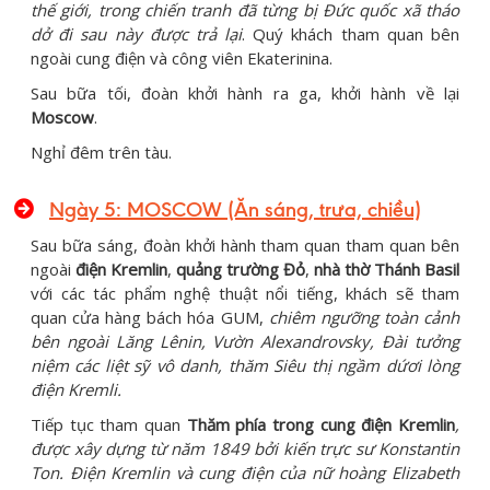
thế giới, trong chiến tranh đã từng bị Đức quốc xã tháo
dở đi sau này được trả lại
. Quý khách tham quan bên
ngoài cung điện và công viên Ekaterinina.
Sau bữa tối, đoàn khởi hành ra ga, khởi hành về lại
Moscow
.
Nghỉ đêm trên tàu.
Ngày 5: MOSCOW (Ăn sáng, trưa, chiều)
Sau bữa sáng, đoàn khởi hành tham quan tham quan bên
ngoài
điện Kremlin
,
quảng trường Đỏ
,
nhà thờ Thánh Basil
với các tác phẩm nghệ thuật nổi tiếng, khách sẽ tham
quan cửa hàng bách hóa GUM,
chiêm ngưỡng toàn cảnh
bên ngoài Lăng Lênin, Vườn Alexandrovsky, Đài tưởng
niệm các liệt sỹ vô danh, thăm Siêu thị ngầm dứơi lòng
điện Kremli.
Tiếp tục tham quan
Thăm phía trong cung điện Kremlin
,
được xây dựng từ năm 1849 bởi kiến trực sư Konstantin
Ton. Điện Kremlin và cung điện của nữ hoàng Elizabeth