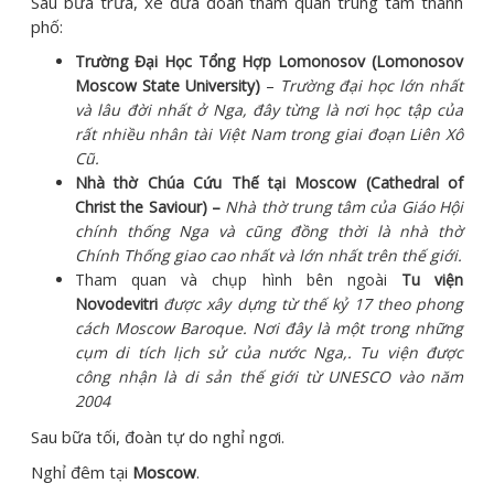
Sau bữa trưa, xe đưa đoàn tham quan trung tâm thành
phố:
Trường Đại Học Tổng Hợp Lomonosov (Lomonosov
Moscow State University)
–
Trường đại học lớn nhất
và lâu đời nhất ở Nga, đây từng là nơi học tập của
rất nhiều nhân tài Việt Nam trong giai đoạn Liên Xô
Cũ.
Nhà thờ Chúa Cứu Thế tại Moscow (Cathedral of
Christ the Saviour) –
Nhà thờ trung tâm của Giáo Hội
chính thống Nga và cũng đồng thời là nhà thờ
Chính Thống giao cao nhất và lớn nhất trên thế giới.
Tham quan và chụp hình bên ngoài
Tu viện
Novodevitri
được xây dựng từ thế kỷ 17 theo phong
cách Moscow Baroque. Nơi đây là một trong những
cụm di tích lịch sử của nước Nga,. Tu viện được
công nhận là di sản thế giới từ UNESCO vào năm
2004
Sau bữa tối, đoàn tự do nghỉ ngơi.
Nghỉ đêm tại
Moscow
.