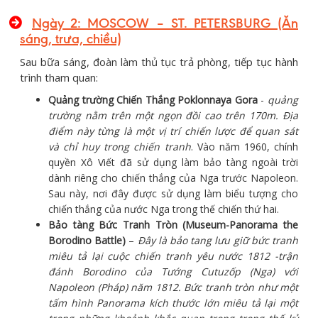
Ngày 2: MOSCOW – ST. PETERSBURG (Ăn
sáng, trưa, chiều)
Sau bữa sáng, đoàn làm thủ tục trả phòng, tiếp tục hành
trình tham quan:
Quảng trường Chiến Thắng Poklonnaya Gora
-
quảng
trường nằm trên một ngọn đồi cao trên 170m. Địa
điểm này từng là một vị trí chiến lược để quan sát
và chỉ huy trong chiến tranh
. Vào năm 1960, chính
quyền Xô Viết đã sử dụng làm bảo tàng ngoài trời
dành riêng cho chiến thắng của Nga trước Napoleon.
Sau này, nơi đây được sử dụng làm biểu tượng cho
chiến thắng của nước Nga trong thế chiến thứ hai.
Bảo tàng Bức Tranh Tròn (Museum-Panorama the
Borodino Battle)
–
Đây là bảo tang lưu giữ bức tranh
miêu tả lại cuộc chiến tranh yêu nước 1812 -trận
đánh Borodino của Tướng Cutuzốp (Nga) với
Napoleon (Pháp) năm 1812. Bức tranh tròn như một
tấm hình Panorama kích thước lớn miêu tả lại một