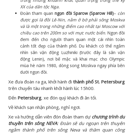
trong những khoảnh khắc quan trọng trong thế kỷ
XX của dân tộc Nga.
Đoàn tham quan
ngọn đồi Sparow (Sparow Hill)
–
còn
được gọi là đồi Lê-Nin, nằm ở bờ phải sông Moskva
và là một trong những điểm cao nhất tại Moscow với
chiều cao trên 200m so với mực nước biển
. Ngọn đồi
đem đến cho người tham quan một cái nhìn toàn
cảnh tốt đẹp của thành phố. Du khách có thể ngắm
nhìn sân vận động Luzhiniki (trước đây là sân vận
động Lenin), nơi bế mậc và khai mạc cho Olympic
mùa hè năm 1980, dòng song Moskva ngay phía bên
dưới ngọn đồi.
Xe đưa đoàn ra ga, khởi hành đi
thành phố St. Petersburg
trên chuyến tàu nhanh khởi hành lúc 15h00.
Đến
Petersburg
, xe đón quý khách đi ăn tối.
Về khách sạn nhận phòng, nghỉ ngơi.
Xe và hướng dẫn viên đón đoàn tham dự
chương trình du
thuyền trên sông NEVA
: Đoàn sẽ du ngoạn trên thuyên
ngắm thành phố trên sông Neva và thăm quan công