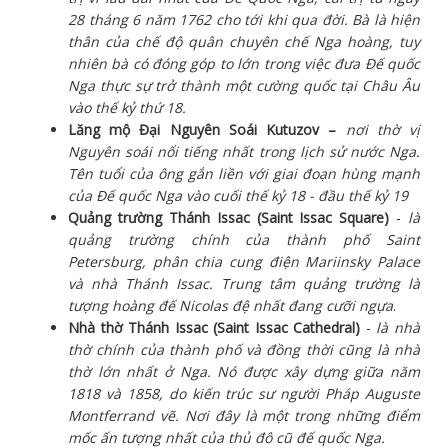
28 tháng 6 năm 1762 cho tới khi qua đời. Bà là hiện
thân của chế độ quân chuyên chế Nga hoàng, tuy
nhiên bà có đóng góp to lớn trong việc đưa Đế quốc
Nga thực sự trở thành một cường quốc tại Châu Âu
vào thế kỷ thứ 18.
Lăng mộ Đại Nguyên Soái Kutuzov –
nơi thờ vị
Nguyên soái nổi tiếng nhất trong lịch sử nước Nga.
Tên tuổi của ông gắn liền với giai đoạn hùng mạnh
của Đế quốc Nga vào cuối thế kỷ 18 - đầu thế kỷ 19
Quảng trường Thánh Issac (Saint Issac Square)
-
là
quảng trường chính của thành phố Saint
Petersburg, phân chia cung điện Mariinsky Palace
và nhà Thánh Issac. Trung tâm quảng trường là
tượng hoàng đế Nicolas đệ nhất đang cưỡi ngựa
.
Nhà thờ Thánh Issac (Saint Issac Cathedral)
-
là nhà
thờ chính của thành phố và đồng thời cũng là nhà
thờ lớn nhất ở Nga. Nó được xây dựng giữa năm
1818 và 1858, do kiến trúc sư người Pháp Auguste
Montferrand vẽ. Nơi đây là một trong những điểm
mốc ấn tượng nhất của thủ đô cũ đế quốc Nga.