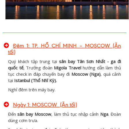
Đêm 1: TP. HỒ CHÍ MINH – MOSCOW (Ăn
tối)
Quý khách tập trung tại
sân bay Tân Sơn Nhất - ga đi
quốc tế
, Trưởng đoàn
Migola Travel
hướng dẫn làm thủ
tục check in đáp chuyến bay đi
Moscow (Nga)
, quá cảnh
tại
Istanbul (Thổ Nhĩ Kỳ).
Nghỉ đêm trên máy bay.
Ngày 1: MOSCOW (Ăn tối)
Đến
sân bay Moscow
, làm thủ tục nhập cảnh
Nga
. Đoàn
dùng cơm trưa.