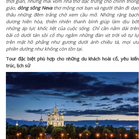
thời gian, những mái vòm nhà thờ đặc trưng cho chính thống
giáo,
dòng sông Neva
thơ mộng nơi bạn và người thân đi dạo
thâu những đêm trắng chờ xem cầu mở. Những rặng bạch
dương hiền hòa, thiên nhiên thanh bình giúp làm dịu bớt
những áp lực khốc liệt của cuộc sống. Chỉ cần nằm dài trên
bãi cỏ dưới tán sồi cổ thụ ngắm những đàn vịt trời vô tự lự
trên mặt hồ phẳng như gương dưới ánh chiều tà, mọi ưu
phiền dường như không còn tồn tại.
Tour đặc biệt phù hợp cho những du khách hoài cổ, yêu kiến
trúc, lịch sử