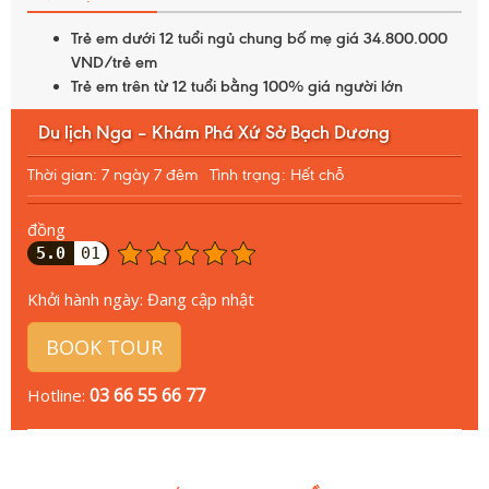
Trẻ em dưới 12 tuổi ngủ chung bố mẹ giá 34.800.000
VND/trẻ em
Trẻ em trên từ 12 tuổi bằng 100% giá người lớn
Du lịch Nga – Khám Phá Xứ Sở Bạch Dương
Thời gian: 7 ngày 7 đêm
Tình trạng: Hết chỗ
đồng
5.0
01
Khởi hành ngày:
Đang cập nhật
BOOK TOUR
03 66 55 66 77
Hotline: