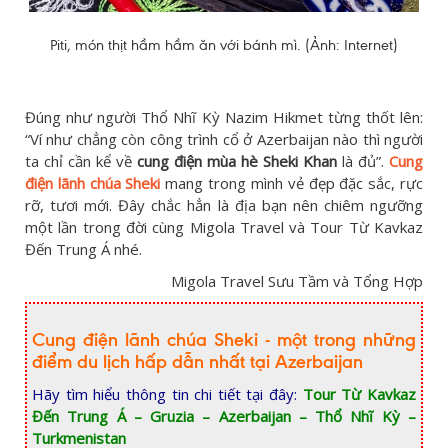
Piti, món thịt hầm hầm ăn với bánh mì. (Ảnh: Internet)
Đúng như người Thổ Nhĩ Kỳ Nazim Hikmet từng thốt lên:
“Ví như chẳng còn công trình cổ ở Azerbaijan nào thì người
ta chỉ cần kể về
cung điện mùa hè Sheki Khan
là đủ”.
Cung
điện lãnh chúa Sheki
mang trong mình vẻ đẹp đặc sắc, rực
rỡ, tươi mới. Đây chắc hẳn là địa bạn nên chiêm ngưỡng
một lần trong đời cùng Migola Travel và Tour Từ Kavkaz
Đến Trung Á nhé.
Migola Travel Sưu Tầm và Tổng Hợp
Cung điện lãnh chúa Sheki - một trong những
điểm du lịch hấp dẫn nhất tại Azerbaijan
Hãy tìm hiểu thông tin chi tiết tại đây:
Tour Từ Kavkaz
Đến Trung Á – Gruzia – Azerbaijan – Thổ Nhĩ Kỳ –
Turkmenistan