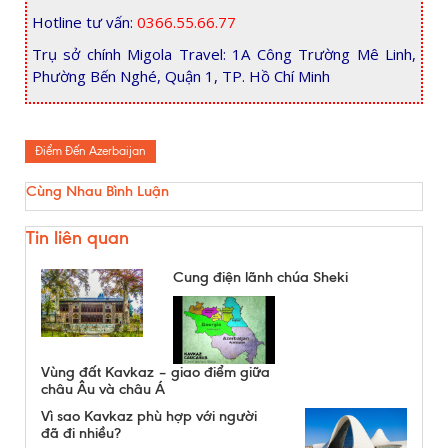
Hotline tư vấn:
0366.55.66.77
Trụ sở chính Migola Travel: 1A Công Trường Mê Linh,
Phường Bến Nghé, Quận 1, TP. Hồ Chí Minh
Điểm Đến Azerbaijan
Cùng Nhau Bình Luận
Tin liên quan
Cung điện lãnh chúa Sheki
Vùng đất Kavkaz – giao điểm giữa
châu Âu và châu Á
Vì sao Kavkaz phù hợp với người
đã đi nhiều?