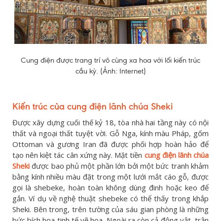
Cung điện được trang trí vô cùng xa hoa với lối kiến trúc
cầu kỳ. (Ảnh: Internet)
Kiến trúc của cung điện lãnh chúa Sheki
Được xây dựng cuối thế kỷ 18, tòa nhà hai tầng này có nội
thất và ngoại thất tuyệt vời. Gỗ Nga, kính màu Pháp, gốm
Ottoman và gương Iran đã được phối hợp hoàn hảo để
tạo nên kiệt tác cân xứng này. Mặt tiền
cung điện lãnh chúa
Sheki
được bao phủ một phần lớn bởi một bức tranh khảm
bằng kính nhiều màu đặt trong một lưới mắt cáo gỗ, được
gọi là shebeke, hoàn toàn không dùng đinh hoặc keo để
gắn. Ví dụ về nghệ thuật shebeke có thể thấy trong khắp
Sheki. Bên trong, trên tường của sáu gian phòng là những
bức bích họa tinh tế vẽ hoa. Ngoài ra còn cả động vật, trận