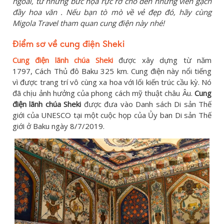
ngoài, từ những bức họa rực rỡ cho đến những viên gạch
đầy hoa văn . Nếu bạn tò mò về vẻ đẹp đó, hãy cùng
Migola Travel tham quan cung điện này nhé!
Điểm sơ về cung điện Sheki
Cung điện lãnh chúa Sheki
được xây dựng từ năm
1797, Cách Thủ đô Baku 325 km. Cung điện này nổi tiếng
vì được trang trí vô cùng xa hoa với lối kiến trúc cầu kỳ. Nó
đã chịu ảnh hưởng của phong cách mỹ thuật châu Âu.
Cung
điện lãnh chúa Sheki
được đưa vào Danh sách Di sản Thế
giới của UNESCO tại một cuộc họp của Ủy ban Di sản Thế
giới ở Baku ngày 8/7/2019.