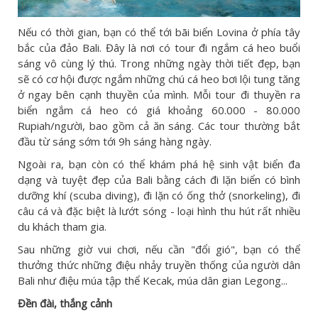
Nếu có thời gian, bạn có thể tới bãi biển Lovina ở phía tây
bắc của đảo Bali. Đây là nơi có tour đi ngắm cá heo buổi
sáng vô cùng lý thú. Trong những ngày thời tiết đẹp, bạn
sẽ có cơ hội được ngắm những chú cá heo bơi lội tung tăng
ở ngay bên cạnh thuyền của mình. Mỗi tour đi thuyền ra
biển ngắm cá heo có giá khoảng 60.000 - 80.000
Rupiah/người, bao gồm cả ăn sáng. Các tour thường bắt
đầu từ sáng sớm tới 9h sáng hàng ngày.
Ngoài ra, bạn còn có thể khám phá hệ sinh vật biển đa
dạng và tuyệt đẹp của Bali bằng cách đi lặn biển có bình
dưỡng khí (scuba diving), đi lặn có ống thở (snorkeling), đi
câu cá và đặc biệt là lướt sóng - loại hình thu hút rất nhiều
du khách tham gia.
Sau những giờ vui chơi, nếu cần "đổi gió", bạn có thể
thưởng thức những điệu nhảy truyền thống của người dân
Bali như điệu múa tập thể Kecak, múa dân gian Legong...
Đền đài, thắng cảnh