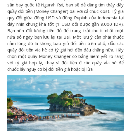
sân bay quốc tế Ngurah Rai, bạn sẽ dễ dàng tìm thấy dãy
quầy đổi tiền (Money Changer) dài với cả chục kiost. Tỷ giá
quy đổi giữa đồng USD và đồng Rupiah của Indonesia tại
đây nhìn chung khá tốt (1 USD đổi được gần 9.000 IDR).
Bạn nên đổi lượng tiền đủ để trang trải cho ít nhất một
nửa số ngày bạn lưu lại tại Bali. Một lưu ý cần phải thuộc
nằm lòng đó là không bao giờ đổi tiền trên phố, dẫu các
quầy đổi tiền vỉa hè có tỷ giá hời đến đâu chăng nữa. Hãy
chọn một quầy Money Changer có bảng niêm yết rõ ràng
với tỷ giá hợp lý, thay vì đổi tiền ở các quầy vỉa hè để
chuốc lấy nguy cơ bị đổi tiền giả hoặc bị lừa.