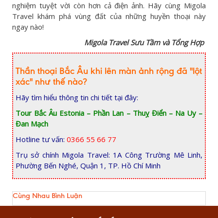
nghiệm tuyệt vời còn hơn cả điện ảnh. Hãy cùng Migola
Travel khám phá vùng đất của những huyền thoại này
ngay nào!
Migola Travel Sưu Tầm và Tổng Hợp
Thần thoại Bắc Âu khi lên màn ảnh rộng đã "lột
xác" như thế nào?
Hãy tìm hiểu thông tin chi tiết tại đây:
Tour Bắc Âu Estonia – Phần Lan – Thuỵ Điển – Na Uy –
Đan Mạch
Hotline tư vấn:
0366 55 66 77
Trụ sở chính Migola Travel: 1A Công Trường Mê Linh,
Phường Bến Nghé, Quận 1, TP. Hồ Chí Minh
Cùng Nhau Bình Luận