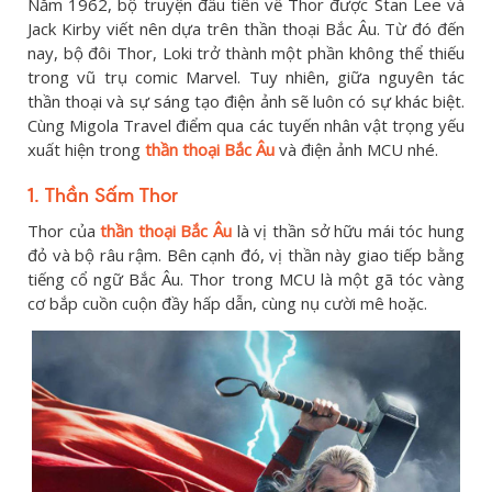
Năm 1962, bộ truyện đầu tiên về Thor được Stan Lee và
Jack Kirby viết nên dựa trên thần thoại Bắc Âu. Từ đó đến
nay, bộ đôi Thor, Loki trở thành một phần không thể thiếu
trong vũ trụ comic Marvel. Tuy nhiên, giữa nguyên tác
thần thoại và sự sáng tạo điện ảnh sẽ luôn có sự khác biệt.
Cùng Migola Travel điểm qua các tuyến nhân vật trọng yếu
xuất hiện trong
thần thoại Bắc Âu
và điện ảnh MCU nhé.
1. Thần Sấm Thor
Thor của
thần thoại Bắc Âu
là vị thần sở hữu mái tóc hung
đỏ và bộ râu rậm. Bên cạnh đó, vị thần này giao tiếp bằng
tiếng cổ ngữ Bắc Âu. Thor trong MCU là một gã tóc vàng
cơ bắp cuồn cuộn đầy hấp dẫn, cùng nụ cười mê hoặc.