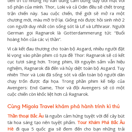
tiên tri cổ nhưng họ vẫn dũng cảm đứng dậy đối mặt với
số phận của mình. Thor, Loki và cả Odin đều sẽ chết trong
trận chiến này. Sau cuộc chiến, thế giới sẽ mở ra một
chương mới, màu mỡ trở lại. Giống nòi được hồi sinh nhờ 2
con người duy nhất còn sống sót là Lif và Lifthrasir. Người
German gọi Ragnarok là Gotterdammerung tức “Buổi
hoàng hôn của các vị thần”.
Vì cái kết đau thương cho toàn bộ Asgard, nhiều người đặt
kì vọng vào phần phim có tựa đề Thor: Ragnarok sẽ có kết
cục tươi sáng hơn. Trong phim, lời nguyền sấm vẫn hiệu
nghiệm, Ragnarok đã đến và hủy diệt toàn bộ Asgard. Tuy
nhiên Thor và Loki đã sống sót và dẫn toàn bộ người dân
chạy trốn được đại họa. Trong phần phim kế tiếp của
Avengers: End Game, Thor và đội Avengers sẽ có một
cuộc chiến còn khốc liệt hơn cả Ragnarok.
Cùng Migola Travel khám phá hành trình kì thú
Thần thoại Bắc Âu
là nguồn cảm hứng tuyệt vời để cây bút
tài hoa sáng tạo nên tuyệt phẩm.
Tour
Khám Phá Bắc Âu
Hè
đi qua 5 quốc gia sẽ đem đến cho bạn những trải