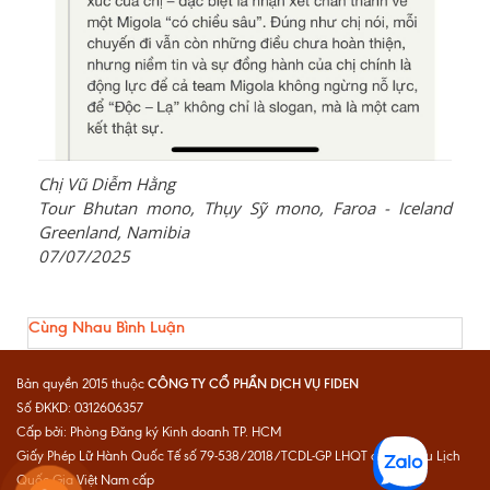
Chị Vũ Diễm Hằng
Tour Bhutan mono, Thụy Sỹ mono, Faroa - Iceland
Greenland, Namibia
07/07/2025
Cùng Nhau Bình Luận
CÔNG TY CỔ PHẦN DỊCH VỤ FIDEN
Bản quyền 2015 thuộc
Số ĐKKD: 0312606357
Cấp bởi: Phòng Đăng ký Kinh doanh TP. HCM
Giấy Phép Lữ Hành Quốc Tế số 79-538/2018/TCDL-GP LHQT do Cục Du Lịch
Quốc Gia Việt Nam cấp