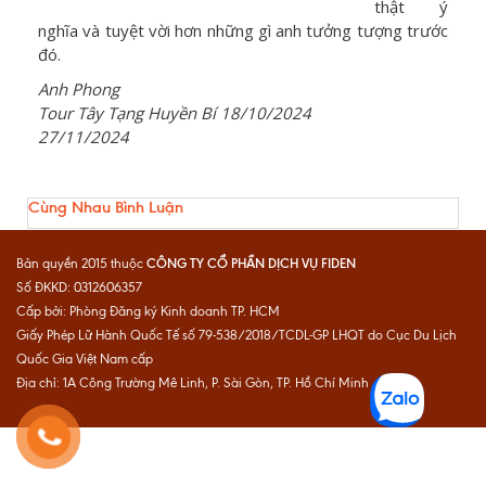
thật ý
nghĩa và tuyệt vời hơn những gì anh tưởng tượng trước
đó.
Anh Phong
Tour Tây Tạng Huyền Bí 18/10/2024
27/11/2024
Cùng Nhau Bình Luận
CÔNG TY CỔ PHẦN DỊCH VỤ FIDEN
Bản quyền 2015 thuộc
Số ĐKKD: 0312606357
Cấp bởi: Phòng Đăng ký Kinh doanh TP. HCM
Giấy Phép Lữ Hành Quốc Tế số 79-538/2018/TCDL-GP LHQT do Cục Du Lịch
Quốc Gia Việt Nam cấp
Địa chỉ: 1A Công Trường Mê Linh, P. Sài Gòn, TP. Hồ Chí Minh