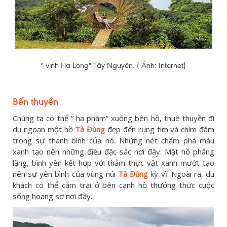
" vịnh Hạ Long" Tây Nguyên. ( Ảnh: Internet)
Bến thuyền
Chúng ta có thể “ hạ phàm” xuống bên hồ, thuê thuyền đi
du ngoạn một hồ
Tà Đùng
đẹp đến rụng tim và chìm đắm
trong sự thanh bình của nó. Những nét chấm phá màu
xanh tạo nên những điều đặc sắc nơi đây. Mặt hồ phẳng
lặng, bình yên kết hợp với thảm thực vật xanh mướt tạo
nên sự yên bình của vùng núi
Tà Đùng
kỳ vĩ. Ngoài ra, du
khách có thể cắm trại ở bên cạnh hồ thưởng thức cuộc
sống hoang sơ nơi đây.