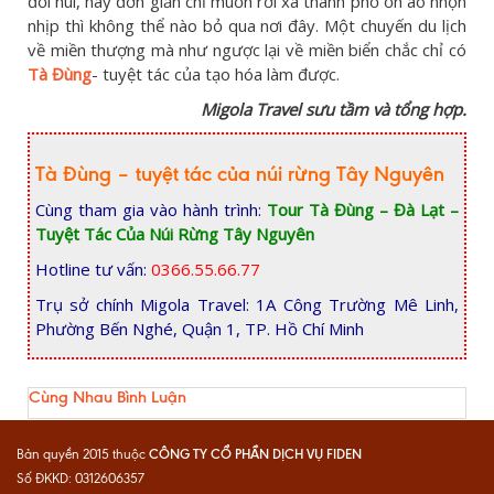
đồi núi, hay đơn giản chỉ muốn rời xa thành phố ồn ào nhộn
nhịp thì không thể nào bỏ qua nơi đây. Một chuyến du lịch
về miền thượng mà như ngược lại về miền biển chắc chỉ có
Tà Đùng
- tuyệt tác của tạo hóa làm được.
Migola Travel sưu tầm và tổng hợp.
Tà Đùng – tuyệt tác của núi rừng Tây Nguyên
Cùng tham gia vào hành trình:
Tour Tà Đùng – Đà Lạt –
Tuyệt Tác Của Núi Rừng Tây Nguyên
Hotline tư vấn:
0366.55.66.77
Trụ sở chính Migola Travel: 1A Công Trường Mê Linh,
Phường Bến Nghé, Quận 1, TP. Hồ Chí Minh
Cùng Nhau Bình Luận
CÔNG TY CỔ PHẦN DỊCH VỤ FIDEN
Bản quyền 2015 thuộc
Số ĐKKD: 0312606357