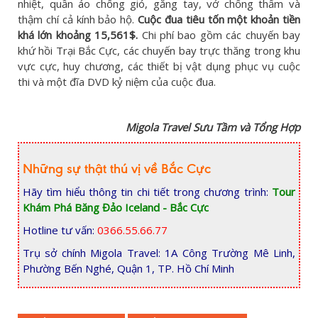
nhiệt, quần áo chống gió, găng tay, vớ chống thấm và
thậm chí cả kính bảo hộ.
Cuộc đua tiêu tốn một khoản tiền
khá lớn khoảng 15,561$.
Chi phí bao gồm các chuyến bay
khứ hồi Trại Bắc Cực, các chuyến bay trực thăng trong khu
vực cực, huy chương, các thiết bị vật dụng phục vụ cuộc
thi và một đĩa DVD kỷ niệm của cuộc đua.
Migola Travel Sưu Tầm và Tổng Hợp
Những sự thật thú vị về Bắc Cực
Hãy tìm hiểu thông tin chi tiết trong chương trình:
Tour
Khám Phá Băng Đảo Iceland - Bắc Cực
Hotline tư vấn:
0366.55.66.77
Trụ sở chính Migola Travel: 1A Công Trường Mê Linh,
Phường Bến Nghé, Quận 1, TP. Hồ Chí Minh