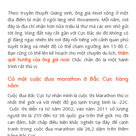
Theo truyền thuyết Giáng sinh, ông già Noel sống ở một
địa điểm bí mật ở ngôi làng nhỏ Rovaniemi. Mỗi năm, nơi
đây là địa chỉ nhận hơn nửa triệu lá thư mà các em nhỏ gửi
tới ông. Vùng đất này rất gần với Cực Bắc do đó không có
gì đáng ngạc nhiên khi nơi đây nổi tiếng với cảnh quan phủ
tuyết trắng và nhiệt độ có thể chạm ngưỡng âm 15 độ C.
Bạn cũng có thể lên kế hoạch cho một chuyến du lịch,
thăm
quê hương của ông già noel
. Chắc chắn đó là một hành
trình rất thú vị.
Có một cuộc đua marathon ở Bắc Cực hàng
năm
Cuộc đua Bắc Cực tự nhận mình là cuộc thi Marathon thú vị
nhất thế giới và với nhiệt độ gió lạnh trung bình là -22C.
Cuộc thi diễn ra từ năm 2002, vào năm 2011 số lượng
người thi là 255 đến từ 38 quốc gia trên thế giới. Họ đã
can đảm, bất chấp điều kiện khắc nghiệt tại đây để cạnh
tranh trong cuộc đua marathon dài 26,2 dặm trên thềm
băng Bắc Cực.