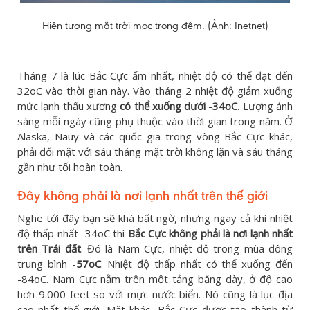
Hiện tượng mặt trời mọc trong đêm. (Ảnh: Inetnet)
Tháng 7 là lúc Bắc Cực ấm nhất, nhiệt độ có thể đạt đến
32oC vào thời gian này. Vào tháng 2 nhiệt độ giảm xuống
mức lạnh thấu xương
có thể xuống dưới -34oC
. Lượng ánh
sáng mỗi ngày cũng phụ thuộc vào thời gian trong năm. Ở
Alaska, Nauy và các quốc gia trong vòng Bắc Cực khác,
phải đối mặt với sáu tháng mặt trời không lặn và sáu tháng
gần như tối hoàn toàn.
Đây không phải là nơi lạnh nhất trên thế giới
Nghe tới đây bạn sẽ khá bất ngờ, nhưng ngay cả khi nhiệt
độ thấp nhất -34oC thì
Bắc Cực không phải là nơi lạnh nhất
trên Trái đất
. Đó là Nam Cực, nhiệt độ trong mùa đông
trung bình -
57oC
. Nhiệt độ thấp nhất có thể xuống đến
-84oC. Nam Cực nằm trên một tảng băng dày, ở độ cao
hơn 9.000 feet so với mực nước biển. Nó cũng là lục địa
cao nhất thế giới. Mặt khác, Bắc Cực được tạo thành từ