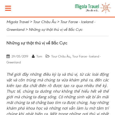
Migola Travel
>
Tour Châu Âu
>
Tour Faroe - Iceland -
Greenland
>
Những sự thật thú vị về Bắc Cực
Những sự thật thú vị về Bắc Cực
,
29/05/2019
Tom
Tour Châu Âu
Tour Faroe - Iceland -
Greenland
Thế giới đầy những điều kỳ lạ và thú vị, từ các loài động
vật và côn trùng mà chúng ta vừa khám phá ra, đến các
kiến tạo địa chất điên rồ được tạo ra qua nhiều thế kỷ.
Thực tế, chúng ta dường như không thể hiểu hết về thế
giới mà chúng ta đang sống. Có những sinh vật bí ẩn mãi
mãi chúng ta sẽ chẳng bao tìm ra được chúng, hay những
khám phá khoa học và những nơi vẫn làm lu mờ tâm trí
chúng khi phát hiện ra. Một trong những nơi thú vị nhất