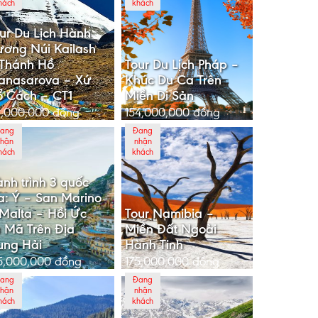
hách
khách
ur Du Lịch Hành
ơng Núi Kailash
Thánh Hồ
Tour Du Lịch Pháp –
anasarova – Xứ
Khúc Du Ca Trên
 Cách – CT1
Miền Di Sản
6,000,000
đồng
154,000,000
đồng
ang
Đang
hận
nhận
hách
khách
nh trình 3 quốc
a: Ý – San Marino
Malta – Hồi Ức
Tour Namibia –
 Mã Trên Địa
Miền Đất Ngoài
ung Hải
Hành Tinh
5,000,000
đồng
175,000,000
đồng
ang
Đang
hận
nhận
hách
khách