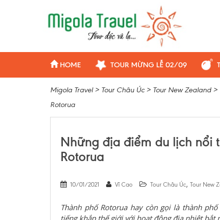
HOME
TOUR MỪNG LỄ 02/09
Migola Travel
>
Tour Châu Úc
>
Tour New Zealand
>
Rotorua
Những địa điểm du lịch nổi 
Rotorua
,
10/01/2021
Vĩ Cao
Tour Châu Úc
Tour New Z
Thành phố Rotorua hay còn gọi là thành ph
tiếng khắp thế giới với hoạt động địa nhiệt bắt 