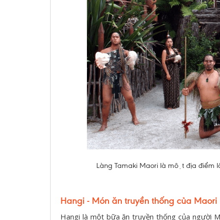
Làng Tamaki Maori là một địa điểm lô
Hangi - Món ăn truyền thống của Maori
Hangi là một bữa ăn truyền thống của người M