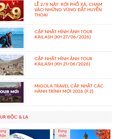
LỄ 2/9 NÀY: RỜI PHỐ XÁ, CHẠM
VÀO NHỮNG VÙNG ĐẤT HUYỀN
THOẠI
CẬP NHẬT HÌNH ẢNH TOUR
KAILASH (KH 27/06/2026)
CẬP NHẬT HÌNH ẢNH TOUR
KAILASH (KH 21/06/2026)
MIGOLA TRAVEL CẬP NHẬT CÁC
HÀNH TRÌNH MỚI 2026 (P.2)
UR ĐỘC & LẠ
ang
Đang
hận
nhận