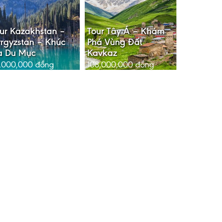
ur Kazakhstan –
Tour Tây Á – Khám
rgyzstan – Khúc
Phá Vùng Đất
a Du Mục
Kavkaz
,000,000
đồng
108,000,000
đồng