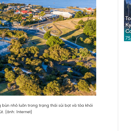
To
Ky
C
75
 bùn nhỏ luôn trong trạng thái sủi bọt và tỏa khói
t. (ảnh: Internet)