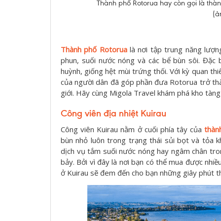
Thành phố Rotorua hay còn gọi là th
(a
Thành phố Rotorua
là nơi tập trung năng lượ
phun, suối nước nóng và các bể bùn sôi. Đặc bi
huỳnh, giống hệt mùi trứng thối. Với kỳ quan th
của người dân đã góp phần đưa Rotorua trở thà
giới. Hãy cùng Migola Travel khám phá kho tàng 
Công viên địa nhiệt Kuirau
Công viên Kuirau nằm ở cuối phía tây của
thà
bùn nhỏ luôn trong trạng thái sủi bọt và tỏa kh
dịch vụ tắm suối nước nóng hay ngâm chân tron
bảy. Bởi vì đây là nơi bạn có thể mua được nhi
ở Kuirau sẽ đem đến cho bạn những giây phút th