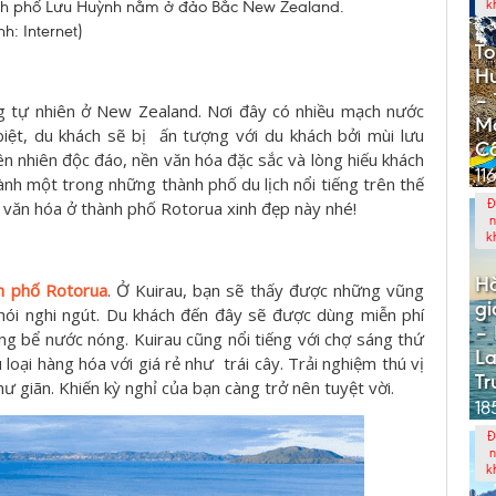
ành phố Lưu Huỳnh nằm ở đảo Bắc New Zealand.
k
̉nh: Internet)
To
Hư
– 
ng tự nhiên ở New Zealand. Nơi đây có nhiều mạch nước
M
ệt, du khách sẽ bị ấn tượng với du khách bởi mùi lưu
Cổ
iên nhiên độc đáo, nền văn hóa đặc sắc và lòng hiếu khách
11
nh một trong những thành phố du lịch nổi tiếng trên thế
Đ
văn hóa ở thành phố Rotorua xinh đẹp này nhé!
n
k
Hà
nh phố Rotorua
. Ở Kuirau, bạn sẽ thấy được những vũng
gi
ói nghi ngút. Du khách đến đây sẽ được dùng miễn phí
– 
g bể nước nóng. Kuirau cũng nổi tiếng với chợ sáng thứ
La
ều loại hàng hóa với giá rẻ như trái cây. Trải nghiệm thú vị
Tr
ư giãn. Khiến kỳ nghỉ của bạn càng trở nên tuyệt vời.
18
Đ
n
k