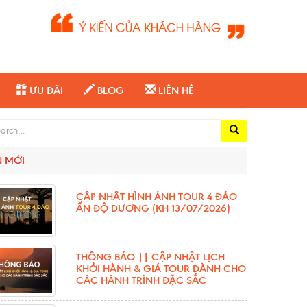
ƯU ĐÃI
BLOG
LIÊN HỆ
ch for:
N MỚI
CẬP NHẬT HÌNH ẢNH TOUR 4 ĐẢO
ẤN ĐỘ DƯƠNG (KH 13/07/2026)
THÔNG BÁO || CẬP NHẬT LỊCH
KHỞI HÀNH & GIÁ TOUR DÀNH CHO
CÁC HÀNH TRÌNH ĐẶC SẮC