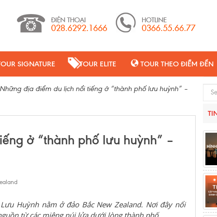
TOUR SIGNATURE
TOUR ELITE
TOUR THEO ĐIỂM ĐẾN
Những địa điểm du lịch nổi tiếng ở “thành phố lưu huỳnh” –
Sear
TI
tiếng ở “thành phố lưu huỳnh” –
ealand
ố Lưu Huỳnh nằm ở đảo Bắc New Zealand. Nơi đây nổi
nguồn từ các miệng núi lửa dưới lòng thành phố.