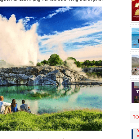
TO
Đ
n