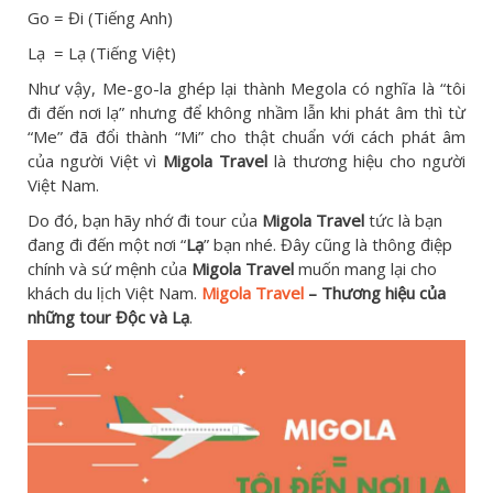
Go = Đi (Tiếng Anh)
Lạ = Lạ (Tiếng Việt)
Như vậy, Me-go-la ghép lại thành Megola có nghĩa là “tôi
đi đến nơi lạ” nhưng để không nhầm lẫn khi phát âm thì từ
“Me” đã đổi thành “Mi” cho thật chuẩn với cách phát âm
của người Việt vì
Migola Travel
là thương hiệu cho người
Việt Nam.
Do đó, bạn hãy nhớ đi tour của
Migola Travel
tức là bạn
đang đi đến một nơi “
Lạ
” bạn nhé. Đây cũng là thông điệp
chính và sứ mệnh của
Migola Travel
muốn mang lại cho
khách du lịch Việt Nam.
Migola Travel
– Thương hiệu của
những tour Độc và Lạ
.