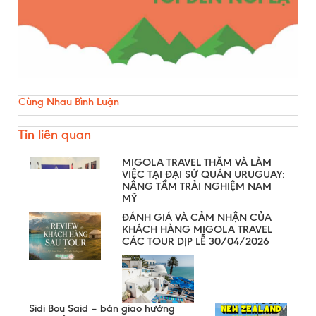
Cùng Nhau Bình Luận
Tin liên quan
MIGOLA TRAVEL THĂM VÀ LÀM
VIỆC TẠI ĐẠI SỨ QUÁN URUGUAY:
NÂNG TẦM TRẢI NGHIỆM NAM
MỸ
ĐÁNH GIÁ VÀ CẢM NHẬN CỦA
KHÁCH HÀNG MIGOLA TRAVEL
CÁC TOUR DỊP LỄ 30/04/2026
Sidi Bou Said – bản giao hưởng