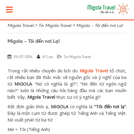
Migola Travel
>
Tin Migola Travel
>
Migola – Tôi đến nơi Lạ!
Migola – Tôi đến nơi Lạ!
29/07/2014
Vĩ Cao
Tin Migola Travel
Trong rất nhiều chuyến du lịch do
Migola Travel
tổ chức,
rất nhiều bạn đã thắc mắc về nguồn gốc và ý nghĩ của ba
từ
MIGOLA
. “Nó có nghĩa là gì?”; “Nó đến từ ngôn ngữ
nào?” luôn là những câu hỏi hàng đầu mà các bạn muốn
biết. Vậy,
Migola Travel
thực sự có ý nghĩa gì?
Rất đơn giản thôi ạ,
MIGOLA
có nghĩa là
“Tôi đến nơi lạ”.
Đây là một cụm từ được ghép từ Tiếng Anh và Tiếng Việt.
Nó xuất phát từ ba từ:
Me = Tôi (Tiếng Anh)