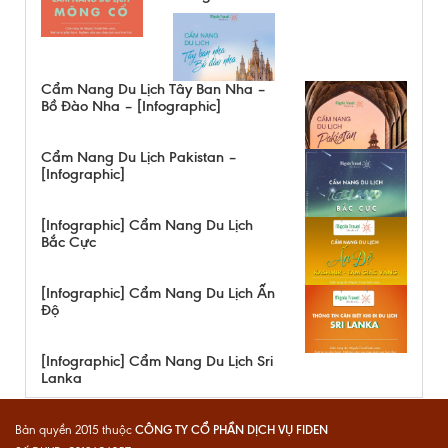
Cẩm Nang Du Lịch Tây Ban Nha –
Bồ Đào Nha – [Infographic]
Cẩm Nang Du Lịch Pakistan –
[Infographic]
[Infographic] Cẩm Nang Du Lịch
Bắc Cực
[Infographic] Cẩm Nang Du Lịch Ấn
Độ
[Infographic] Cẩm Nang Du Lịch Sri
Lanka
CÔNG TY CỔ PHẦN DỊCH VỤ FIDEN
Bản quyền 2015 thuộc