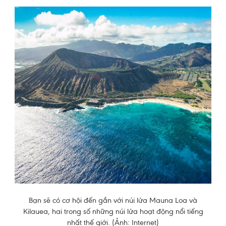
Bạn sẽ có cơ hội đến gần với núi lửa Mauna Loa và
Kilauea, hai trong số những núi lửa hoạt động nổi tiếng
nhất thế giới. (Ảnh: Internet)