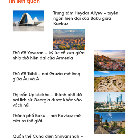
Tin liên quan
Trung tâm Heydar Aliyev – tuyên
ngôn hiện đại của Baku giữa
Kavkaz
Thủ đô Yeveran – ký ức cổ xưa giữa
nhịp thở hiện đại của Armenia
Thủ đô Tsibli – nơi Gruzia mở lòng
giữa Âu và Á
Thị trấn Uplistsikhe – thành phố đá
nơi lịch sử Georgia được khắc vào
vách núi
Thành phố Baku – nơi Kavkaz mở
cửa ra thế giới
Quần thể Cung điện Shirvanshah –