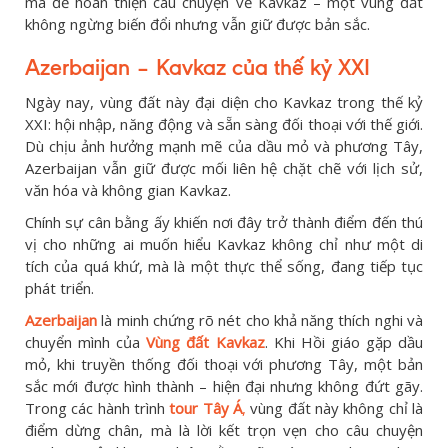
mà để hoàn thiện câu chuyện về Kavkaz – một vùng đất
không ngừng biến đổi nhưng vẫn giữ được bản sắc.
Azerbaijan – Kavkaz của thế kỷ XXI
Ngày nay, vùng đất này đại diện cho Kavkaz trong thế kỷ
XXI: hội nhập, năng động và sẵn sàng đối thoại với thế giới.
Dù chịu ảnh hưởng mạnh mẽ của dầu mỏ và phương Tây,
Azerbaijan vẫn giữ được mối liên hệ chặt chẽ với lịch sử,
văn hóa và không gian Kavkaz.
Chính sự cân bằng ấy khiến nơi đây trở thành điểm đến thú
vị cho những ai muốn hiểu Kavkaz không chỉ như một di
tích của quá khứ, mà là một thực thể sống, đang tiếp tục
phát triển.
Azerbaijan
là minh chứng rõ nét cho khả năng thích nghi và
chuyển mình của
Vùng đất Kavkaz
. Khi Hồi giáo gặp dầu
mỏ, khi truyền thống đối thoại với phương Tây, một bản
sắc mới được hình thành – hiện đại nhưng không đứt gãy.
Trong các hành trình
tour Tây Á
,
vùng đất này không chỉ là
điểm dừng chân, mà là lời kết trọn vẹn cho câu chuyện