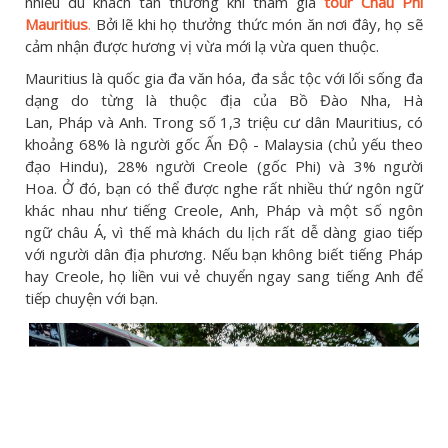
nhiều du khách tán thưởng khi tham gia
tour Châu Phi
Mauritius
.
Bởi lẽ khi họ thưởng thức món ăn nơi đây, họ sẽ
cảm nhận được hương vị vừa mới lạ vừa quen thuộc.
Mauritius là quốc gia đa văn hóa, đa sắc tộc với lối sống đa
dạng do từng là thuộc địa của Bồ Đào Nha, Hà
Lan, Pháp và Anh. Trong số 1,3 triệu cư dân Mauritius, có
khoảng 68% là người gốc Ấn Độ - Malaysia (chủ yếu theo
đạo Hindu), 28% người Creole (gốc Phi) và 3% người
Hoa. Ở đó, bạn có thể được nghe rất nhiều thứ ngôn ngữ
khác nhau như tiếng Creole, Anh, Pháp và một số ngôn
ngữ châu Á, vì thế mà khách du lịch rất dễ dàng giao tiếp
với người dân địa phương. Nếu bạn không biết tiếng Pháp
hay Creole, họ liền vui vẻ chuyển ngay sang tiếng Anh để
tiếp chuyện với bạn.