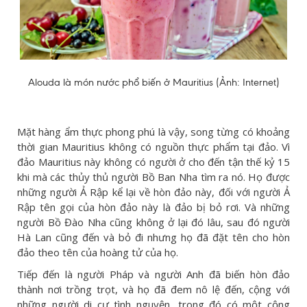
Alouda là món nước phổ biến ở Mauritius (Ảnh: Internet)
Mặt hàng ẩm thực phong phú là vậy, song từng có khoảng
thời gian Mauritius không có nguồn thực phẩm tại đảo. Vì
đảo Mauritius này không có người ở cho đến tận thế kỷ 15
khi mà các thủy thủ người Bồ Ban Nha tìm ra nó. Họ được
những người Ả Rập kể lại về hòn đảo này, đối với người Ả
Rập tên gọi của hòn đảo này là đảo bị bỏ rơi. Và những
người Bồ Đào Nha cũng không ở lại đó lâu, sau đó người
Hà Lan cũng đến và bỏ đi nhưng họ đã đặt tên cho hòn
đảo theo tên của hoàng tử của họ.
Tiếp đến là người Pháp và người Anh đã biến hòn đảo
thành nơi trồng trọt, và họ đã đem nô lệ đến, cộng với
những người di cư tình nguyện, trong đó có một cộng