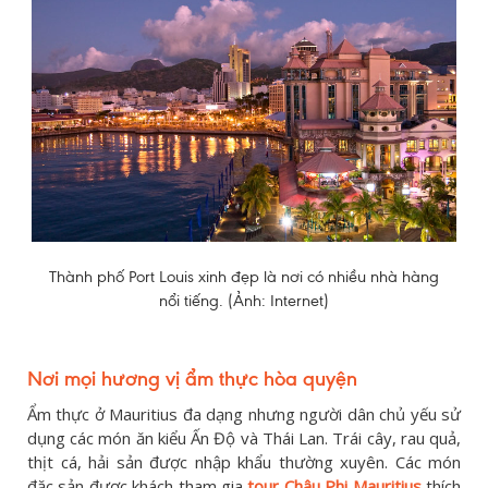
Thành phố Port Louis xinh đẹp là nơi có nhiều nhà hàng
nổi tiếng. (Ảnh: Internet)
Nơi mọi hương vị ẩm thực hòa quyện
Ẩm thực ở Mauritius đa dạng nhưng người dân chủ yếu sử
dụng các món ăn kiểu Ấn Độ và Thái Lan. Trái cây, rau quả,
thịt cá, hải sản được nhập khẩu thường xuyên. Các món
đặc sản được khách tham gia
tour Châu Phi Mauritius
thích