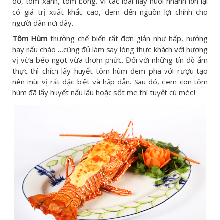
đỏ, tôm xanh, tôm bông. Vì các loài này nuôi nhanh lớn lại
có giá trị xuất khẩu cao, đem đến nguồn lợi chính cho
người dân nơi đây.
Tôm Hùm
thường chế biến rất đơn giản như hấp, nướng
hay nấu cháo …cũng đủ làm say lòng thực khách với hương
vị vừa béo ngọt vừa thơm phức. Đối với những tín đồ ẩm
thực thì chích lấy huyết tôm hùm đem pha với rượu tạo
nên mùi vị rất đặc biệt và hấp dẫn. Sau đó, đem con tôm
hùm đã lấy huyết nấu lẩu hoặc sốt me thì tuyệt cú mèo!