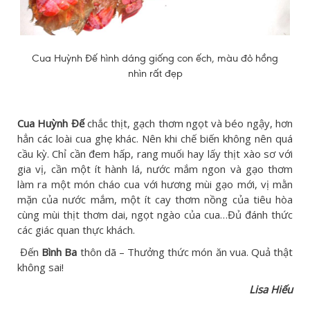
Cua Huỳnh Đế hình dáng giống con ếch, màu đỏ hồng
nhìn rất đẹp
Cua Huỳnh Đế
chắc thịt, gạch thơm ngọt và béo ngậy, hơn
hẳn các loài cua ghẹ khác. Nên khi chế biến không nên quá
cầu kỳ. Chỉ cần đem hấp, rang muối hay lấy thịt xào sơ với
gia vị, cần một ít hành lá, nước mắm ngon và gạo thơm
làm ra một món cháo cua với hương mùi gạo mới, vị mằn
mặn của nước mắm, một ít cay thơm nồng của tiêu hòa
cùng mùi thịt thơm dai, ngọt ngào của cua…Đủ đánh thức
các giác quan thực khách.
Đến
Bình Ba
thôn dã – Thưởng thức món ăn vua. Quả thật
không sai!
Lisa Hiếu