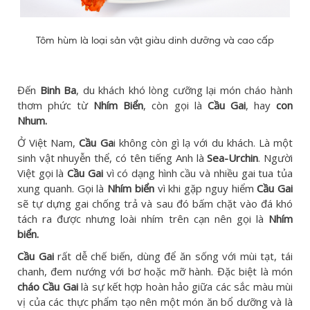
Tôm hùm là loại sản vật giàu dinh dưỡng và cao cấp
Đến
Binh Ba
, du khách khó lòng cưỡng lại món cháo hành
thơm phức từ
Nhím Biển
, còn gọi là
Cầu Gai
, hay
con
Nhum.
Ở Việt Nam,
Cầu Ga
i không còn gì lạ với du khách. Là một
sinh vật nhuyễn thể, có tên tiếng Anh là
Sea-Urchin
. Người
Việt gọi là
Cầu Gai
vì có dạng hình cầu và nhiều gai tua tủa
xung quanh. Gọi là
Nhím biển
vì khi gặp nguy hiểm
Cầu Gai
sẽ tự dựng gai chống trả và sau đó bấm chặt vào đá khó
tách ra được nhưng loài nhím trên cạn nên gọi là
Nhím
biển.
Cầu Gai
rất dễ chế biến, dùng để ăn sống với mùi tạt, tái
chanh, đem nướng với bơ hoặc mỡ hành. Đặc biệt là món
cháo Cầu Gai
là sự kết hợp hoàn hảo giữa các sắc màu mùi
vị của các thực phẩm tạo nên một món ăn bổ dưỡng và là