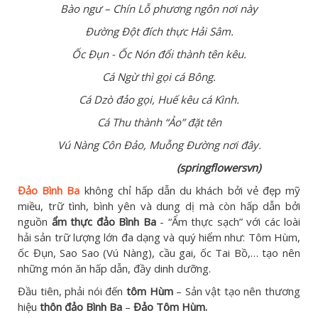
Bào ngư – Chín Lỗ phương ngôn nơi này
Đường Đột đích thực Hải Sâm.
Ốc Đụn - Ốc Nón đổi thành tên kêu.
Cá Ngừ thì gọi cá Bông.
Cá Dzò đảo gọi, Huế kêu cá Kình.
Cá Thu thành “Ảo” đặt tên
Vú Nàng Côn Đảo, Muỗng Đường nơi đây.
(springflowersvn)
Đảo Bình Ba
không chỉ hấp dẫn du khách bởi vẻ đẹp mỹ
miều, trữ tình, bình yên và dung dị mà còn hấp dẫn bởi
nguồn
ẩm thực đảo Bình Ba
- “Ẩm thực sạch” với các loài
hải sản trữ lượng lớn đa dạng và quý hiểm như: Tôm Hùm,
ốc Đụn, Sao Sao (Vú Nàng), cầu gai, ốc Tai Bồ,… tạo nên
những món ăn hấp dẫn, đầy dinh dưỡng.
Đầu tiên, phải nói đến
tôm Hùm
– Sản vật tạo nên thương
hiệu
thôn đảo Bình Ba
–
Đảo Tôm Hùm.