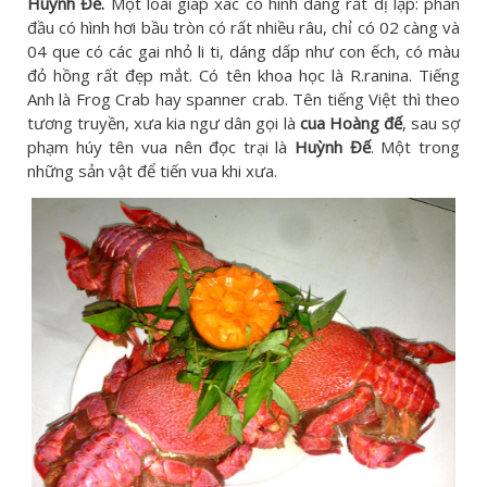
Huỳnh Đế.
Một loài giáp xác có hình dáng rất dị lập: phần
đầu có hình hơi bầu tròn có rất nhiều râu, chỉ có 02 càng và
04 que có các gai nhỏ li ti, dáng dấp như con ếch, có màu
đỏ hồng rất đẹp mắt. Có tên khoa học là R.ranina. Tiếng
Anh là Frog Crab hay spanner crab. Tên tiếng Việt thì theo
tương truyền, xưa kia ngư dân gọi là
cua Hoàng đế
, sau sợ
phạm húy tên vua nên đọc trại là
Huỳnh Đế
. Một trong
những sản vật để tiến vua khi xưa.