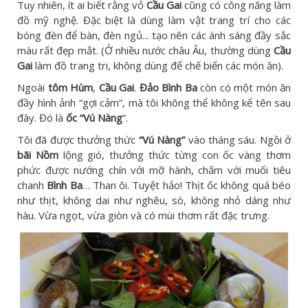
Tuy nhiên, ít ai biết rằng vỏ
Cầu Gai
cũng có công năng làm
đồ mỹ nghệ. Đặc biệt là dùng làm vật trang trí cho các
bóng đèn để bàn, đèn ngủ... tạo nên các ánh sáng đầy sắc
màu rất đẹp mắt. (Ở nhiều nước châu Âu, thường dùng
Cầu
Gai
làm đồ trang tri, không dùng để chế biến các món ăn).
Ngoài
tôm Hùm
,
Cầu Gai
.
Đảo Bình Ba
còn có một món ăn
đầy hình ảnh “gợi cảm”, mà tôi không thể không kể tên sau
đây. Đó là
ốc “Vú Nàng
”.
Tôi đã được thưởng thức
“Vú Nàng”
vào tháng sáu. Ngồi ở
bãi Nồm
lộng gió, thưởng thức từng con ốc vàng thơm
phức được nướng chín với mỡ hành, chấm với muối tiêu
chanh
Bình Ba
… Than ôi. Tuyệt hảo! Thịt ốc không quá béo
như thịt, không dai như nghêu, sò, không nhỏ dáng như
hàu. Vừa ngọt, vừa giòn và có mùi thơm rất đặc trưng.