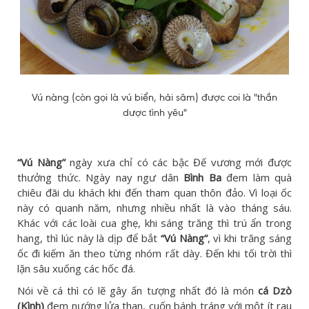
Vú nàng (còn gọi là vú biển, hải sâm) được coi là "thần
dược tình yêu"
“Vú Nàng”
ngày xưa chỉ có các bậc Đế vương mới được
thưởng thức. Ngày nay ngư dân
Bình Ba
đem làm quà
chiêu đãi du khách khi đến tham quan thôn đảo. Vì loại ốc
này có quanh năm, nhưng nhiều nhất là vào tháng sáu.
Khác với các loài cua ghẹ, khi sáng trăng thì trú ẩn trong
hang, thì lúc này là dịp để bắt
“Vú Nàng”
, vì khi trăng sáng
ốc đi kiếm ăn theo từng nhóm rất dày. Đến khi tối trời thì
lặn sâu xuống các hốc đá.
Nói về cá thì có lẽ gây ấn tượng nhất đó là món
cá Dzò
(Kình)
đem nướng lửa than, cuốn bánh tráng với một ít rau