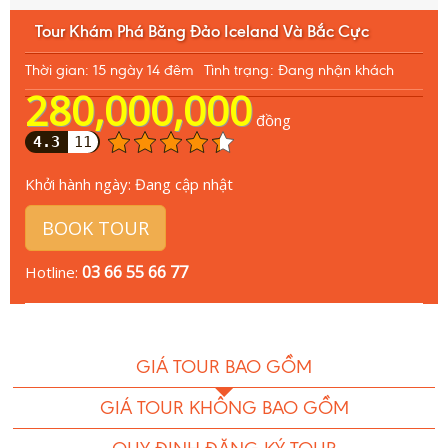
Tour Khám Phá Băng Đảo Iceland Và Bắc Cực
Thời gian: 15 ngày 14 đêm
Tình trạng: Đang nhận khách
280,000,000
đồng
4.3
11
Khởi hành ngày:
Đang cập nhật
BOOK TOUR
03 66 55 66 77
Hotline:
GIÁ TOUR BAO GỒM
GIÁ TOUR KHÔNG BAO GỒM