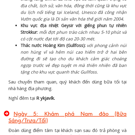
địa chất, lịch sử, văn hóa, đồng thời cũng là khu vực
du lịch nổi tiếng tại Iceland, Unesco đã công nhận
Vườn quốc gia là Di sản văn hóa thế giới năm 2004.
K
hu vực địa nhi
ệ
t Geysir với giếng phun tự nhiên
Strokkur:
mỗi đợt phun trào cách nhau 5-10 phút và
có cột nước đạt tới độ cao 20-30 mét.
Thác n
ước
Hoàng
K
im (Gullfoss):
với phong cảnh núi
non hùng vĩ và hẻm núi cao hiểm trở ở hai bên
đường đi sẽ tạo cho du khách cảm giác choáng
ngợp trước vẻ đẹp tuyệt m mà thiên nhiên đã ban
tặng cho khu vực quanh thác Gullfoss.
Sau chuyến tham quan, quý khách đến dùng bữa tối tại
nhà hàng địa phương.
Nghỉ đêm tại
R ykjavík.
Ngày 5: Khám phá Nam đảo (Bữa
Sáng/Trưa/Tối)
Đoàn dùng điểm tâm tại khách sạn sau đó trả phòng và