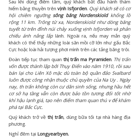
Sau khi dùng điểm tâm, quý khách bắt đầu hành thám
hiểm bằng thuyền trên
vịnh Isfjorden
.
Quý khách sẽ có cơ
hội chiêm ngưỡng
sông băng
Nordenski
o
ld
khổng lồ
rộng 11 km. Trông từ xa, Nordenski
o
ld như dòng băng
tuyết từ trên đỉnh núi chảy xuống v
ị
nh Isfjorden và phản
chiếu ánh nắng lấp
lánh. Ngoài ra, nếu may mắn quý
khách có thể thấy những loài săn mồi cỡ lớn như gấu Bắc
Cực hoặc loài hải tượng phơi mình trên các tảng băng trôi.
Đoàn tiếp tục tham quan
thị trấn ma Pyrami
de
n
.
Th
ị
trấn
vốn được thành lập bởi Thụy Điển vào năm 1910, rồi sau
bán lại cho Liên Xô mặc dù
toàn bộ quần đảo Svalbard
luôn được công nhận thuộc chủ
quyền của Na Uy . Ngày
nay, th trấn không còn cư dân sinh sống, nhưng hầu hết
cơ sở hạ tầng vẫn còn được bảo tồn tương đối tốt nhờ
khí hậu lạnh giá, tạo nên điểm tham quan thú v để khám
phá tại Bắc Cực.
Quý khách trở về
thị trấn
, dùng bữa tối tại nhà hàng địa
phương.
Nghỉ đêm tại
Longyearbyen.