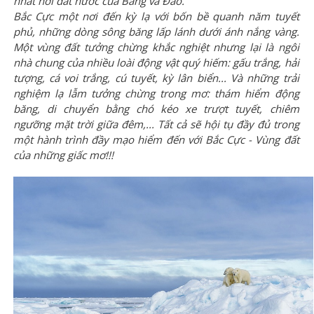
nhất nơi đất nước của Băng và Đảo.
Bắc Cực một nơi đến kỳ lạ với bốn bề quanh năm tuyết
phủ, những dòng sông băng lấp lánh dưới ánh nắng vàng.
Một vùng đất tưởng chừng khắc nghiệt nhưng lại là ngôi
nhà chung của nhiều loài động vật quý hiếm: gấu trắng, hải
tượng, cá voi trắng, cú tuyết, kỳ lân biển... Và những trải
nghiệm lạ lẫm tưởng chừng trong mơ: thám hiểm động
băng, di chuyển bằng chó kéo xe trượt tuyết, chiêm
ngưỡng mặt trời giữa đêm,... Tất cả sẽ hội tụ đầy đủ trong
một hành trình đầy mạo hiểm đến với Bắc Cực - Vùng đất
của những giấc mơ!!!