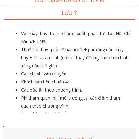
QUY ĐỊNH ĐĂNG KÝ TOUR
LƯU Ý
Vé máy bay toàn chặng xuất phát từ Tp. Hồ Chí
Minh/Hà Nội
Thuế sân bay quốc tế hai nước + phí xăng dầu máy
bay + Thuế an ninh (có thể thay đổi tùy theo tình hình
xăng dầu thế giới)
Các chi phí vận chuyển.
Khách sạn tiêu chuẩn 4*
Các bữa ăn theo chương trình.
Phí tham quan, phí môi trường tại các điểm tham
quan theo chương trình.
Visa nhập cảnh Châu Âu.
Trưởng đoàn nói tiếng Việt theo đoàn suốt hành trình.
.
Hướng dẫn viên nói tiếng Anh tại mỗi chặng.
Tiền bồi dưỡng cho HDV & tài xế.