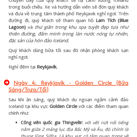
trong buổi chiều. Xe và hướng dẫn viên sẽ đón quý khách
và đưa về trung tâm thành phố Reykjavik nghỉ ngơi. Trên
đường đi, quý khách sẽ tham quan hồ
Lam Tích (Blue
Lagoon)
và
thư giãn trong khu spa tuyệt đẹp tựa như
thiên đường, đắm mình trong làn nước nóng tự nhiên,
đặc sản của hòn đảo Iceland.
Quý khách dùng bữa tối sau đó nhận phòng khách sạn
nghỉ ngơi.
Nghỉ đêm tại
Reykjavík.
Ngày 4: Reykjavík - Golden Circle (Bữa
Sáng/Trưa/Tối)
Sau khi ăn sáng, quý khách du ngoạn ngắm cảnh đảo
Iceland tại khu vực
Golden Circle
với các điểm tham quan
chính như:
Công viên quốc gia Thingvellir:
với vết nứt nổi tiếng
nằm giữa 2 mảng lục địa Bắc Mỹ và Âu, đó chính là
thung lũng Silfra. Là khu vực có tầm quan trọng về