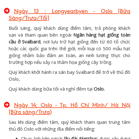
Ngày 13 : Longyearbyen - Oslo (Bữa
Sáng/Trưa/Tối)
Buổi sáng, quý khách dùng điểm tâm, trả phòng khách
sạn và tham quan bên ngoài
Ngân hàng hạt giống toàn
cầu ở Svalbard
, nơi lưu trữ hạt giống đến từ 60 tổ chức
hoặc các quốc gia trên thế giới, mỗi loại có 500 mẫu hạt
giống nhằm bảo đảm an toàn, an ninh lương thực cho
trường hợp nếu xảy ra thảm họa giống cây trồng.
Quý khách khởi hành ra sân bay Svalbard để trở về thủ đô
Oslo,
Quý khách dùng bữa tối và nghỉ đêm tại
Oslo.
Ngày 14: Oslo - Tp. Hồ Chí Minh/ Hà Nội
(Bữa sáng/Trưa)
Sau khi dùng điểm tâm, quý khách tham quan trung tâm
thủ đô Oslo với những địa điểm nổi tiếng:
Chụp ảnh bên ngoài
lâu đài Ak
e
rshus:
được xây dựng