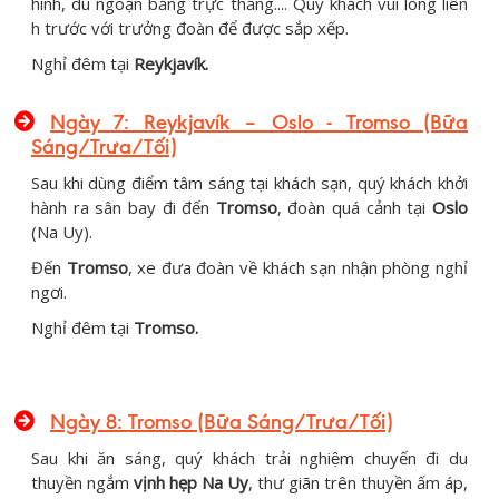
hình, du ngoạn bằng trực thăng.... Quý khách vui lòng liên
h trước với trưởng đoàn để được sắp xếp.
Nghỉ đêm tại
Reykjavík.
Ngày 7: Reykjavík – Oslo - Tromso (Bữa
Sáng/Trưa/Tối)
Sau khi dùng điểm tâm sáng tại khách sạn, quý khách khởi
hành ra sân bay đi đến
Tromso
, đoàn quá cảnh tại
Oslo
(Na Uy).
Đến
Tromso
, xe đưa đoàn về khách sạn nhận phòng nghỉ
ngơi.
Nghỉ đêm tại
Tromso.
Ngày 8: Tromso (Bữa Sáng/Trưa/Tối)
Sau khi ăn sáng, quý khách trải nghiệm chuyến đi du
thuyền ngắm
vịnh hẹp Na Uy
, thư giãn trên thuyền ấm áp,