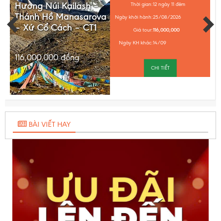
Hương Núi Kailash –
Thời gian:
12 ngày 11 đêm
Thánh Hồ Manasarova
Ngày khởi hành:
25/08/2026
– Xứ Cổ Cách – CT1
Giá tour:
116,000,000
Ngày KH khác:
14/09
116,000,000
đồng
CHI TIẾT
BÀI VIẾT HAY