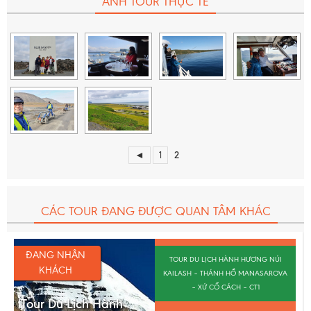
ẢNH TOUR THỰC TẾ
Chi phí test Covid-19 (Real-time PCR) trước chuyến
bay về lại Việt Nam (nếu có quy định)
Quà tặng du lịch từ Migola Travel.
Bảo hiểm du lịch với mức bồi thường cao nhất là
50.000 USD/vụ (không loại trừ Covid-19).
◄
1
2
CÁC TOUR ĐANG ĐƯỢC QUAN TÂM KHÁC
ĐANG NHẬN
TOUR DU LỊCH HÀNH HƯƠNG NÚI
KHÁCH
KAILASH – THÁNH HỒ MANASAROVA
– XỨ CỔ CÁCH – CT1
Tour Du Lịch Hành