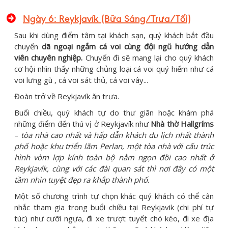
Ngày 6: Reykjavík (Bữa Sáng/Trưa/Tối)
Sau khi dùng điểm tâm tại khách sạn, quý khách bắt đầu
chuyến
dã
ngoại ngắm cá voi cùng đội ngũ
hướng
dẫn
viên chuyên nghi
ệ
p.
Chuyến đi sẽ mang lại cho quý khách
cơ hội nhìn thấy những chủng loại cá voi quý hiếm như cá
voi lưng gù , cá voi sát thủ, cá voi vây...
Đoàn trở về Reykjavík ăn trưa.
Buổi chiều, quý khách tự do thư giãn hoặc khám phá
những điểm đến thú vị ở Reykjavík như
Nhà thờ Hallgríms
–
tòa nhà cao nhất và hấp dẫn khách du l
ị
ch nhất thành
phố hoặc khu tri
ể
n lãm Perlan,
một tòa nhà với cấu trúc
hình vòm lợp kính toàn bộ nằm ngọn đồi cao nhất ở
Reykjavík, cùng với các đài quan sát thì nơi đây có một
tầm nhìn tuyệt đẹp ra khắp thành phố.
Một số chương trình tự chọn khác quý khách có thể cân
nhắc tham gia trong buổi chiều tại Reykjavik (chi phí tự
túc) như cưỡi ngựa, đi xe trượt tuyết chó kéo, đi xe địa