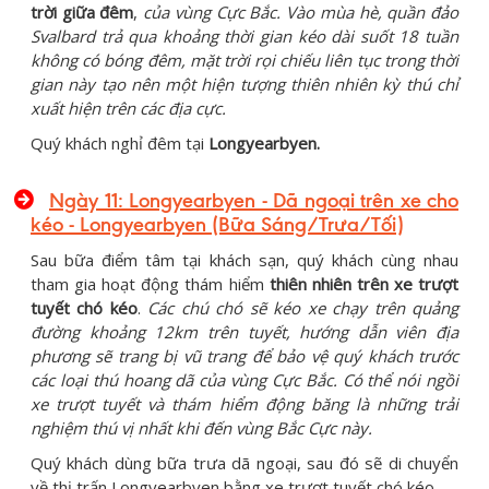
trời giữa đêm
,
của vùng Cực Bắc. Vào mùa hè, quần đảo
Svalbard trả qua khoảng thời gian kéo dài suốt 18 tuần
không có bóng đêm, mặt trời rọi chiếu liên tục trong
thời
gian này tạo nên một hiện tượng thiên nhiên kỳ thú chỉ
xuất hiện trên các đ
ị
a cực.
Quý khách nghỉ đêm tại
Longyearbyen.
Ngày 11: Longyearbyen - Dã ngoại trên xe cho
kéo - Longyearbyen
(Bữa Sáng/Trưa/Tối)
Sau bữa điểm tâm tại khách sạn, quý khách cùng nhau
tham gia hoạt động thám hiểm
thiên nhiên trên xe trượt
tuyết chó kéo
.
Các chú chó sẽ kéo xe chạy trên quảng
đường khoảng 12km trên tuyết, hướng dẫn viên địa
phương sẽ trang bị vũ trang để bảo vệ quý khách trước
các loại thú hoang dã của vùng Cực Bắc. Có thể nói ngồi
xe trượt tuyết và thám hiểm động băng là những trải
nghiệm thú vị nhất khi đến vùng Bắc Cực này.
Quý khách dùng bữa trưa dã ngoại, sau đó sẽ di chuyển
về thị trấn Longyearbyen bằng xe trượt tuyết chó kéo.