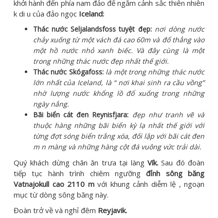
khởi hành đến phía nam đảo để ngắm cảnh sắc thiên nhiên
k di u của đảo ngọc
Iceland:
Thác n
ước
S
e
ljalan
d
s
f
oss tuyệt đẹp:
nơi dòng nước
chảy xuống từ một vách đá cao 60m và đổ thẳng vào
một hồ nước nhỏ xanh biếc. Và đây cùng là một
trong những thác nước đẹp nhất thế giới.
Thác nư
ớ
c Sk
ó
ga
f
oss:
là một trong những thác nước
lớn nhất của Iceland, là “ nơi khai sinh ra cầu vồng”
nhờ lượng nước khổng lồ đổ xuống trong những
ngày nắng.
Bãi biển cát đen Reynisfjara:
đẹp như tranh vẽ và
thuộc hàng những bãi biển kỳ lạ nhất thế giới với
từng đợt sóng biển trắng xóa, đối lập với bãi cát đen
m n màng và những hàng cột đá vuông vức trải dài.
Quý khách dừng chân ăn trưa tại làng
Vík.
Sau đó đoàn
tiếp tục hành trình chiêm ngưỡng
đỉnh sông băng
Vatnajokull cao 2110 m
với khung cảnh diễm lệ , ngoạn
mục từ dòng sông băng này.
Đoàn trở về và nghỉ đêm
Reyjavik.