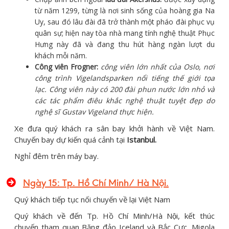
từ năm 1299, từng là nơi sinh sống của hoàng gia Na
Uy, sau đó lâu đài đã trở thành một pháo đài phục vụ
quân sự; hiện nay tòa nhà mang tính nghệ thuật Phục
Hưng này đã và đang thu hút hàng ngàn lượt du
khách mỗi năm.
Công viên Frogner:
công viên lớn nhất của Oslo, nơi
công trình Vigelandsparken nổi tiếng thế giới tọa
lạc. Công viên này có 200 đài phun nước lớn nhỏ và
các tác phẩm điêu khắc nghệ thuật tuyệt đẹp do
nghệ sĩ Gustav Vigeland
thực hiện.
Xe đưa quý khách ra sân bay khởi hành về Việt Nam.
Chuyến bay dự kiến quá cảnh tại
Istanbul.
Nghỉ đêm trên máy bay.
Ngày 15: Tp. Hồ Chí Minh/ Hà Nội.
Quý khách tiếp tục nối chuyến về lại Việt Nam
Quý khách về đến Tp. Hồ Chí Minh/Hà Nội, kết thúc
chuyến tham quan Băng đảo Iceland và Bắc Cực. Migola