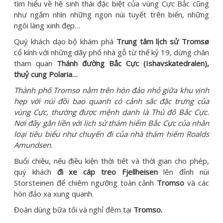
tìm hiểu về hệ sinh thái đặc biệt của vùng Cực Bắc cũng
như ngắm nhìn những ngọn núi tuyết trên biển, những
ngôi làng xinh đẹp…
Quý khách dạo bộ khám phá
Trung tâm lịch sử Tromsø
cổ kính với những dãy phố nhà gỗ từ thế kỷ 19, dừng chân
tham quan
Thánh đường Bắc Cực (Ishavskatedralen),
thuỷ cung Polaria…
Thành phố Tromso nằm trên hòn đảo nhỏ giữa khu v
ị
nh
hẹp với núi đồi bao quanh có cảnh sắc đặc trưng
của
vùng Cực, thường được mệnh danh là Thủ đô Bắc Cực.
Nơi đây gắn liền với l
ị
ch sử thám hiểm Bắc Cực của nhân
loại tiêu biểu như chuyến đi của nhà thám hiểm Roalds
Amundsen.
Buổi chiều, nếu điều kiện thời tiết và thời gian cho phép,
quý khách
đi xe cáp treo Fjellheisen
lên đỉnh núi
Storsteinen để chiêm ngưỡng toàn cảnh
Tromso
và các
hòn đảo xa xung quanh.
Đoàn dùng bữa tối và nghỉ đêm tại
Tromso.