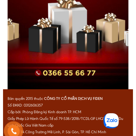
CÔNG TY CỔ PHẦN DỊCH VỤ FIDEN
Bản quyền 2015 thuộc
Số ĐKKD: 0312606357
Cấp bởi: Phòng Đăng ký Kinh doanh TP. HCM
Giấy Phép Lữ Hành Quốc Tế số 79-538/2018/TCDL-GP LHQT do Cục Du
Lịch Quốc Gia Việt Nam cấp
Địa chỉ: 1A Công Trường Mê Linh, P. Sài Gòn, TP. Hồ Chí Minh