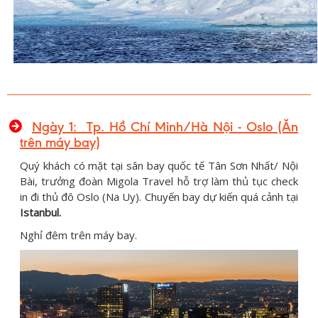
Ngày
1
:
Tp. Hồ Chí Minh/Hà Nội - Oslo (Ăn
trên máy bay)
Quý khách có mặt tại sân bay quốc tế Tân Sơn Nhất/ Nội
Bài, trưởng đoàn Migola Travel hỗ trợ làm thủ tục check
in đi thủ đô Oslo (Na Uy). Chuyến bay dự kiến quá cảnh tại
Istanbul.
Nghỉ đêm trên máy bay.