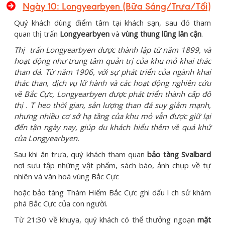
Ngày 10: Longyearbyen (Bữa Sáng/Trưa/Tối)
Quý khách dùng điểm tâm tại khách sạn, sau đó tham
quan thị trấn
Longyearbyen
và
vùng thung lũng lân cận
.
Th
ị
trấn Longyearbyen được thành lập từ năm 1899, và
hoạt động như trung tâm quản tr
ị
của khu mỏ khai thác
than đá. Từ năm 1906, với sự phát triển của ngành khai
thác than, d
ị
ch vụ lữ hành và các hoạt động nghiên cứu
về Bắc Cực, Longyearbyen được phát triển thành cấp đô
th
ị
. T
heo thời gian, sản lượng than đá suy giảm mạnh,
nhưng nhiều cơ sở hạ tầng của khu mỏ vẫn được giữ lại
đến tận ngày nay, giúp du khách hiểu thêm về quá khứ
của Longyearbyen.
Sau khi ăn trưa, quý khách tham quan
bảo tàng Svalbard
nơi sưu tập những vật phẩm, sách báo, ảnh chụp về tự
nhiên và văn hoá vùng Bắc Cực
hoặc bảo tàng Thám Hiểm Bắc Cực ghi dấu l ch sử khám
phá Bắc Cực của con người.
Từ 21:30 về khuya, quý khách có thể thưởng ngoạn
mặt