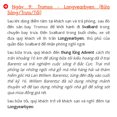
Ngày 9: Tromso - Longyearbyen (Bữa
Sáng/Trưa/Tối)
Sau khi dùng điểm tâm tại khách sạn và trả phòng, sau đó
đến sân bay Tromso để khởi hành đi
Svalbard
trong
chuyến bay trưa. Đến Svalbard trong buổi chiều, xe sẽ
đưa quý khách về th trấn
Longyearbyen
, thủ phủ của
quần đảo Svalbard để nhận phòng nghỉ ngơi.
Sau bữa trưa, quý khách đến
thung lũng A
d
v
e
nt
cách th
ị
trấn khoảng 10 km để dùng bữa tối kiểu
hoang dã ở trại
Barentz và trải nghi
ệ
m cuộc sống ở Bắc Cực. Trại mô
phỏng lại những ngôi nhà gỗ mà nhà hàng hải và thám
hiểm gốc Hà Lan Willem Barentsz, từng đến đây vào cuối
thế kỷ 16. Willem Barentsz đã sử dụng những mảnh
thuyền vỡ để tạo dựng những ngôi nhà gỗ để sống sót
qua mùa đông giá
rét.
Sau bữa tối, quý khách trở về khách sạn và nghỉ đêm tại
Longyearbyen
.