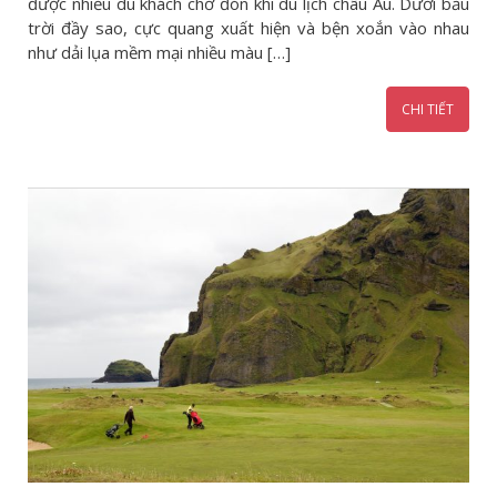
được nhiều du khách chờ đón khi du lịch châu Âu. Dưới bầu
trời đầy sao, cực quang xuất hiện và bện xoắn vào nhau
như dải lụa mềm mại nhiều màu […]
CHI TIẾT