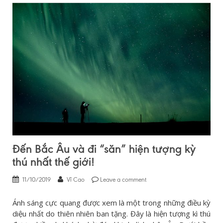
Đến Bắc Âu và đi “săn” hiện tượng kỳ
thú nhất thế giới!
11/10/2019
Vĩ Cao
Leave a comment
Ánh sáng cực quang được xem là một trong những điều kỳ
diệu nhất do thiên nhiên ban tặng. Đây là hiện tượng kì thú