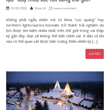
15/05/2022
Nhơn Lê
Leave a comment
Không phải ngẫu nhiên mà từ khóa “cực quang” hay
northern lights/aurora borealis trở thành trải nghiệm du
lịch được tìm kiếm nhiều nhất trên thế giới trong vài thập
kỷ gần đây. Bạn sẽ không thể biết chính xác ở đâu và khi
nào có thể quan sát được hiện tượng thiên nhiên kỳ […]
CHI TIẾT