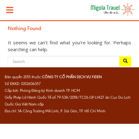
Nothing Found
It seems we can’t find what you’re looking for. Perhaps
searching can help.
Search for:
CÔNG TY CỔ PHẦN DỊCH VỤ FIDEN
Bản quyền 2015 thuộc
Số ĐKKD: 0312606357
Cấp bởi: Phòng Đăng ký Kinh doanh TP. HCM
Giấy Phép Lữ Hành Quốc Tế số 79-538/2018/TCDL-GP LHQT do Cục Du Lịch
Quốc Gia Việt Nam cấp
Địa chỉ: 1A Công Trường Mê Linh, P. Sài Gòn, TP. Hồ Chí Minh